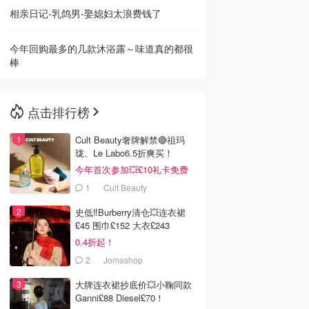
相亲日记-乳鸽男-娶媳妇太浪费钱了
🇳🇿
新西兰
今年回购最多的几款沐浴露～味道真的都很
棒
点击排行榜
Cult Beauty奢牌解禁🔴祖玛
珑、Le Labo6.5折爽买！
今年首次参加💥£10礼卡免费
拿
1
Cult Beauty
史低‼️Burberry清仓💥连衣裙
£45 围巾£152 大衣£243
0.4折起！
2
Jomashop
大牌连衣裙抄底价💥小鞠同款
Ganni£88 Diesel£70！