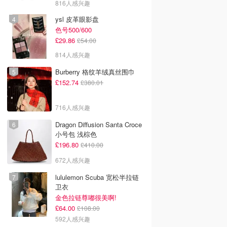
816人感兴趣
ysl 皮革眼影盘
色号500/600
£29.86
£54.00
814人感兴趣
Burberry 格纹羊绒真丝围巾
£152.74
£380.01
716人感兴趣
Dragon Diffusion Santa Croce
小号包 浅棕色
£196.80
£410.00
672人感兴趣
lululemon Scuba 宽松半拉链
卫衣
金色拉链尊嘟很美啊!
£64.00
£108.00
592人感兴趣