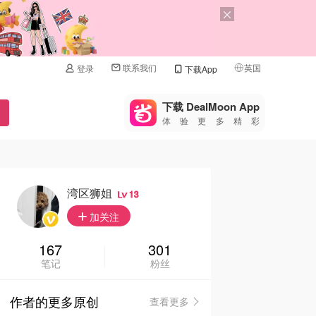
联系我们
英国
登录
下载App
🇺🇸
美国
下载 DealMoon App
体验更多精彩
🇨🇳
中国
🇨🇦
加拿大
🇬🇧
英国
湾区狮姐
13
加关注
🇩🇪
德国
167
301
🇫🇷
法国
笔记
粉丝
🇮🇹
意大利
作者的更多原创
查看更多
🇦🇺
澳洲