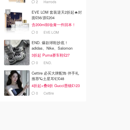
2
Harrods
EVE LOM 套装逆天2折起🔥封
面£56/原£204
含200ml卸妆膏一件回本！
0
EVE LOM
END. 爆款球鞋抄底！
adidas、Nike、Salomon
3折起 Puma赛车鞋£27
0
END.
Cettire 必买大牌配饰 伴手礼
推荐🪐土星耳钉£48
4折起+叠9折 Gucci墨镜£123
0
Cettire