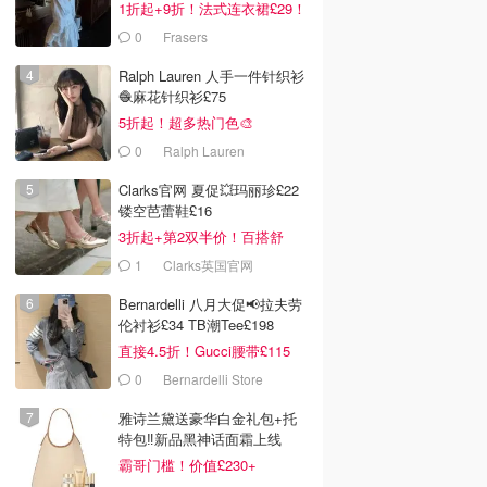
1折起+9折！法式连衣裙£29！
0
Frasers
Ralph Lauren 人手一件针织衫
🧶麻花针织衫£75
5折起！超多热门色🎨
0
Ralph Lauren
Clarks官网 夏促💥玛丽珍£22
镂空芭蕾鞋£16
3折起+第2双半价！百搭舒
服！
1
Clarks英国官网
Bernardelli 八月大促📢拉夫劳
伦衬衫£34 TB潮Tee£198
直接4.5折！Gucci腰带£115
0
Bernardelli Store
雅诗兰黛送豪华白金礼包+托
特包‼️新品黑神话面霜上线
霸哥门槛！价值£230+