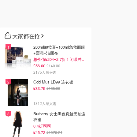
大家都在抢
200ml卸妆膏+100ml急救面膜
+面霜+洁颜布
总价值£204=2.7折！闭眼冲这套！
£56.00
£140.00
2175人感兴趣
Odd Mus LD99 连衣裙
£33.75
£165.00
1312人感兴趣
Burberry 女士黑色真丝无袖连
衣裙
0.4折啊啊
£45.72
£1070.24