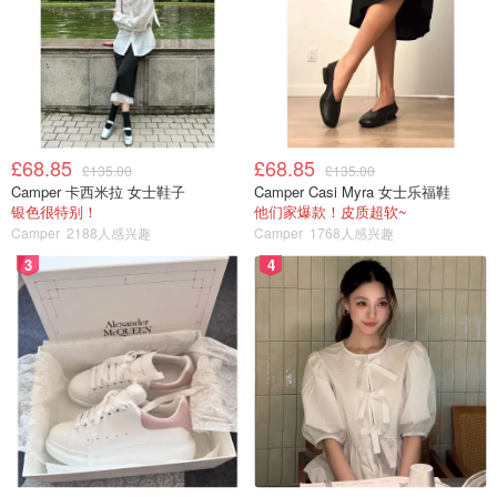
£68.85
£68.85
£135.00
£135.00
Camper 卡西米拉 女士鞋子
Camper Casi Myra 女士乐福鞋
银色很特别！
他们家爆款！皮质超软~
Camper
2188人感兴趣
Camper
1768人感兴趣
3
4
香辣Q弹，炫完一锅不过瘾！😍😍😍