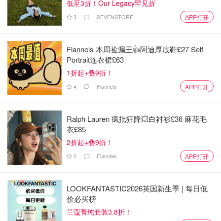
低至3折！Our Legacy罕见折
3
SEVENSTORE
APP打开
Flannels 本周捡漏王👍阿迪厚底鞋£27 Self
加1升鸡汤烧滚加辣椒酱煮10分钟浸煮出香，既成辣酒汤
Portrait连衣裙£63
底。
1折起+叠9折！
4
Flannels
APP打开
Ralph Lauren 疯批狂降💥白衬衫£36 麻花毛
衣£85
2折起+叠9折！
0
Flannels
APP打开
LOOKFANTASTIC2026英国新生季 | 每日低
价必买榜
兰蔻菁纯套装3.8折！