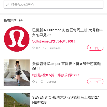
打开App写评论
红翻天 纯鲜剁辣椒 700g
$4.39
$4.99
购买
折扣排行榜
已更新🔥lululemon 好价区每周上新 大号粉牛
角包罕见£59
起油锅，下葱段、姜蒜末、千辣椒段、花椒爆香，加花雕激
Softstreme卫衣£54/原£108！
发香味。
107
lululemon
APP打开
疑似霸哥❗️Camper 官网折上折🔥绑带芭蕾鞋
£61！
5折起+叠8.5折！爆款乐福£68！
0
Camper
APP打开
SEVENSTORE周末闪促⚡️始祖鸟上衣£127
NB鞋£38