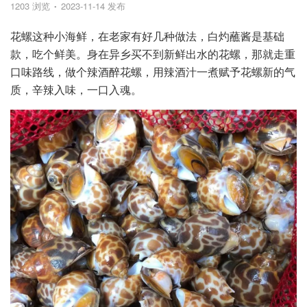
1203 浏览
2023-11-14 发布
花螺这种小海鲜，在老家有好几种做法，白灼蘸酱是基础
款，吃个鲜美。身在异乡买不到新鲜出水的花螺，那就走重
口味路线，做个辣酒醉花螺，用辣酒汁一煮赋予花螺新的气
质，辛辣入味，一口入魂。