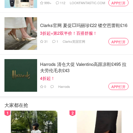
999+
112
LOOKFANTASTIC.COM
APP打开
滚汤下花螺，视花螺大小调节煮的时间，5-8分钟即可。
Clarks官网 夏促💥玛丽珍£22 镂空芭蕾鞋£16
3折起+第2双半价！百搭舒服！
31
1
Clarks英国官网
APP打开
Harrods 清仓大促 Valentino高跟凉鞋£495 拉
夫劳伦毛衣£43
4折起！
0
Harrods
APP打开
大家都在抢
1
2
盛盘出锅时滴几滴清酒让酒味提升。