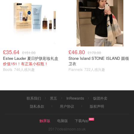
£35.64
£46.80
£151.00
£170.00
Estee Lauder 夏日护肤彩妆礼盒
Stone Island STONE ISLAND 圆领
价值151！有正装小棕瓶！
卫衣
Boots
746人感兴趣
Flannels
722人感兴趣
联系我们
黑五
InRewards
饭团外卖
隐私条款
用户协议
版权声明
触屏版
电脑版
下载App
2017©dealmoon.co.uk