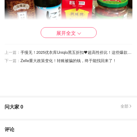
展开全文
上一篇：
手慢无！2025优衣库Uniqlo黑五折扣🖤超高性价比！这些爆款别错过！
下一篇：
Zelle重大政策变化！转账被骗的钱，终于能找回来了！
Yami 亚米
鹃城牌 郫县一级豆瓣酱 227g
问大家
0
全部
$1.75
$1.99
购买
评论
Yami 亚米