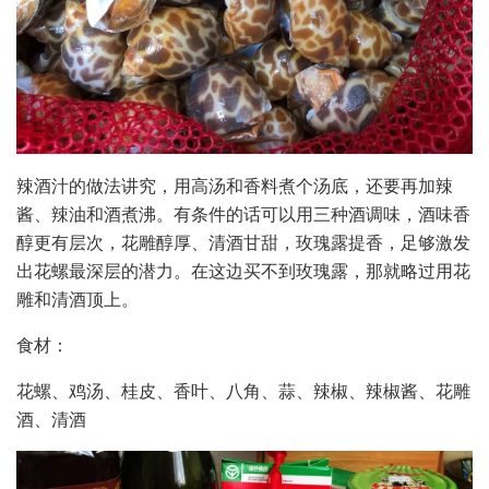
辣酒汁的做法讲究，用高汤和香料煮个汤底，还要再加辣
酱、辣油和酒煮沸。有条件的话可以用三种酒调味，酒味香
醇更有层次，花雕醇厚、清酒甘甜，玫瑰露提香，足够激发
出花螺最深层的潜力。在这边买不到玫瑰露，那就略过用花
雕和清酒顶上。
食材：
花螺、鸡汤、桂皮、香叶、八角、蒜、辣椒、辣椒酱、花雕
酒、清酒