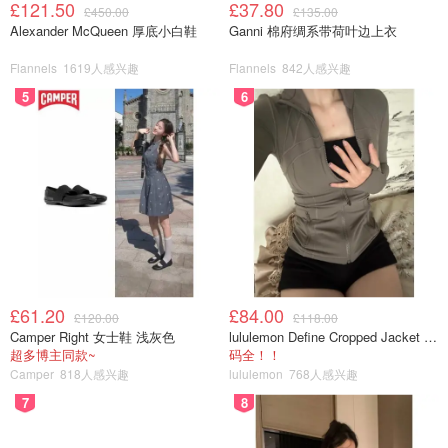
£121.50
£37.80
£450.00
£135.00
Alexander McQueen 厚底小白鞋
Ganni 棉府绸系带荷叶边上衣
Flannels
1619人感兴趣
Flannels
842人感兴趣
5
6
出门贴秋膘
£61.20
£84.00
£120.00
£118.00
Camper Right 女士鞋 浅灰色
lululemon Define Cropped Jacket Nulu 短款夹克
超多博主同款~
码全！！
Camper
818人感兴趣
lululemon
768人感兴趣
7
8