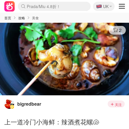
🇬🇧
Prada/Miu 4.8折！
UK
麦卢卡蜂蜜夏促！个位数！
啥？必胜客披萨5折！
首页
攻略
美食
2
bigredbear
关注
上一道冷门小海鲜：辣酒煮花螺🐚