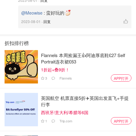
2023-08-01
· 回复
👎🏼 缺点： 芭比照片套餐需要付费$2.99 25张 或者 $3.99 50
:
蛮好玩的
@Meowise
张（推荐）
2023-08-01
· 回复
折扣排行榜
Flannels 本周捡漏王👍阿迪厚底鞋£27 Self
Portrait连衣裙£63
1折起+叠9折！
3
Flannels
APP打开
英国航空 机票直接5折✈️英国出发直飞+手提
行李
西班牙/意大利/希腊等6国
1
Trip.com
APP打开