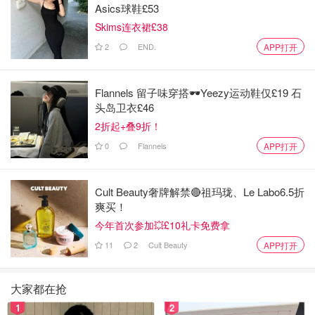
Asics球鞋£53
Skims连衣裙£38
2
END.
APP打开
Flannels 留子味穿搭🕶️Yeezy运动鞋仅£19 石
头岛卫衣£46
2折起+叠9折！
0
Flannels
APP打开
Cult Beauty奢牌解禁🔴祖玛珑、Le Labo6.5折
爽买！
今年首次参加💥£10礼卡免费拿
11
2
Cult Beauty
APP打开
大家都在抢
1
2