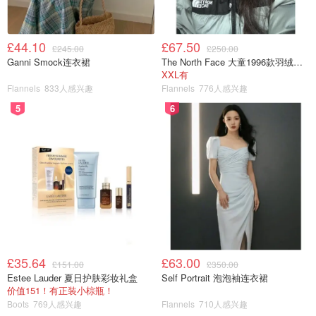
£44.10
£67.50
£245.00
£250.00
Ganni Smock连衣裙
The North Face 大童1996款羽绒夹克
XXL有
Flannels
833人感兴趣
Flannels
776人感兴趣
5
6
£35.64
£63.00
£151.00
£350.00
Estee Lauder 夏日护肤彩妆礼盒
Self Portrait 泡泡袖连衣裙
价值151！有正装小棕瓶！
Boots
769人感兴趣
Flannels
710人感兴趣