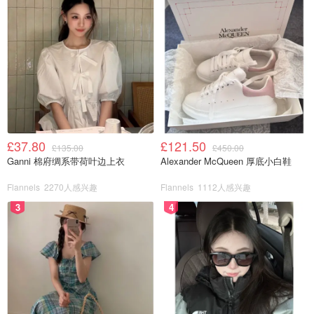
£37.80
£121.50
£135.00
£450.00
Ganni 棉府绸系带荷叶边上衣
Alexander McQueen 厚底小白鞋
Flannels
2270人感兴趣
Flannels
1112人感兴趣
3
4