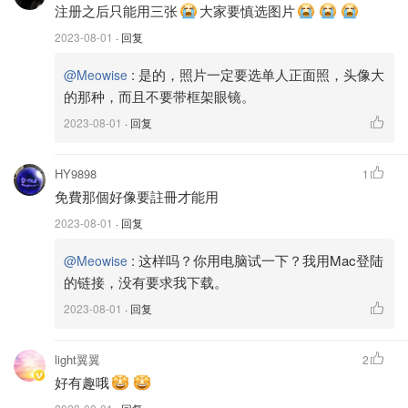
注册之后只能用三张
大家要慎选图片
2023-08-01
· 回复
:
是的，照片一定要选单人正面照，头像大
@Meowise
的那种，而且不要带框架眼镜。
2023-08-01
· 回复
（这张是我在外就餐，因为穿的是同一件裙子，所以 AI根
据篮粉组合生成了同一套服装。但是我最最不解的是盘子里
HY9898
1
面那个是什么食物？！好像 coconut和煎蛋杂交的品种🤣😂
免費那個好像要註冊才能用
而且大家看右下角的两片面包，边成了一双肥手😅😆 AI怕
2023-08-01
· 回复
是把我家属当时的心理活动揣摩的太精确了🤣😅）
:
这样吗？你用电脑试一下？我用Mac登陆
@Meowise
的链接，没有要求我下载。
付费版： APP Uplens - 芭比娃娃效果
2023-08-01
· 回复
下载APP 免费3天Trail， 不想Subscribe可以在两天内
light翼翼
Cancel Subscription
2
好有趣哦
👍🏼 优点： 芭比娃娃效果❤️ 和本人更接近🤭