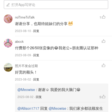
打开App写评论
noTimeToTalk
1
谢谢分享，也期待姐妹们的分享
2023-08-10
· 回复
abcck
付费那个26/50张蛮像的😂我老公+朋友圈认证那种
2023-08-09
· 回复
照片不发会过期
好宽的额头！
2023-08-02
· 回复
:
谢谢☺️ 我爱的我大脑门😁
@Meowise
2023-08-02
· 回复
5
回复
:
我们家乡都说额发生
@Allison1717
@Meowise