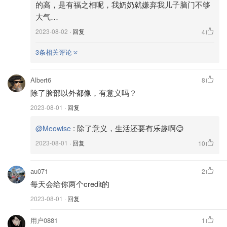
的高，是有福之相呢，我奶奶就嫌弃我儿子脑门不够
大气…
（这张是我在巴尔的摩水族馆，后面是假山和绿植。AI get
2023-08-02
· 回复
4
到我有带草帽）
3条相关评论
Albert6
8
除了脸部以外都像，有意义吗？
2023-08-01
· 回复
:
除了意义，生活还要有乐趣啊😊
@Meowise
2023-08-01
· 回复
10
au071
2
每天会给你两个credit的
2023-08-01
· 回复
用户0881
1