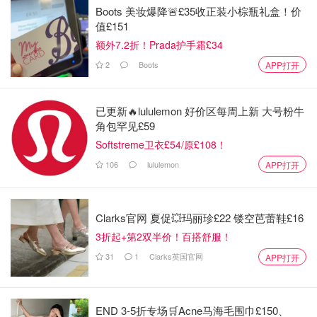
Boots 美妆爆降🚨£35收正装小棕瓶礼盒！价
值£151
额外7.2折！Prada护手霜£34
2
Boots
APP打开
已更新🔥lululemon 好价区每周上新 大号粉牛
角包罕见£59
Softstreme卫衣£54/原£108！
106
lululemon
APP打开
Clarks官网 夏促💥玛丽珍£22 镂空芭蕾鞋£16
3折起+第2双半价！百搭舒服！
31
1
Clarks英国官网
APP打开
END 3-5折专场🛒Acne马海毛围巾£150、