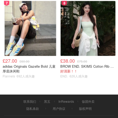
7
8
喜欢我的芭比头像的话，帮我点个赞🤗
欢迎姐妹们和我分享你美丽的芭比照片， 请@meowise 我
去给你点赞
£27.00
£38.00
7月的多巴胺
Barbie粉
£60.00
£75.00
adidas Originals Gazelle Bold 儿童
BROW END. SKIMS Cotton Rib 长款背心连衣裙 薄荷绿
厚底休闲鞋
好清新！！
Flannels
692人感兴趣
END.
626人感兴趣
联系我们
黑五
InRewards
饭团外卖
隐私条款
用户协议
版权声明