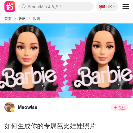
🇬🇧
Prada/Miu 4.8折！
UK
麦卢卡蜂蜜夏促！个位数！
啥？必胜客披萨5折！
首页
攻略
数码
Meowise
关注
如何生成你的专属芭比娃娃照片