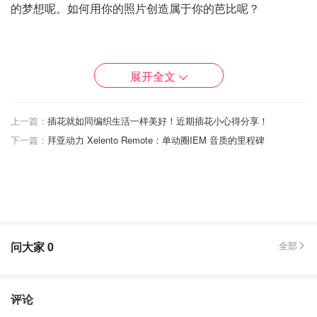
的梦想呢。如何用你的照片创造属于你的芭比呢？
先从免费的开始： Fotor - 芭比动画片效果
展开全文
https://www.fotor.com/features/barbie-filter/
上一篇：
插花就如同编织生活一样美好！近期插花小心得分享！
不需要下载软件，可以直接从网页上上传照片， 上传后你
下一篇：
拜亚动力 Xelento Remote：单动圈IEM 音质的里程碑
自己决定生成多少张芭比图片。
👍🏼 优点： 免费，快速
👎🏼 缺点：照片是动画版，不是很像本人😂
问大家
0
全部
评论