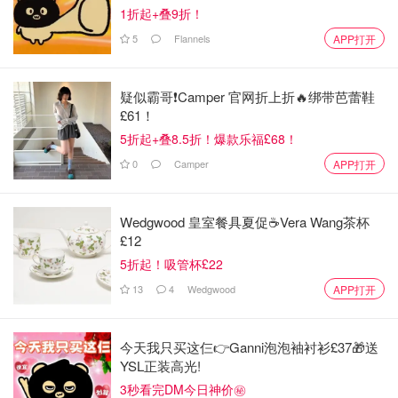
1折起+叠9折！
5
Flannels
APP打开
疑似霸哥❗️Camper 官网折上折🔥绑带芭蕾鞋
£61！
5折起+叠8.5折！爆款乐福£68！
0
Camper
APP打开
Wedgwood 皇室餐具夏促☕️Vera Wang茶杯
£12
5折起！吸管杯£22
13
4
Wedgwood
APP打开
今天我只买这仨👉Ganni泡泡袖衬衫£37🎁送
YSL正装高光!
3秒看完DM今日神价㊙️