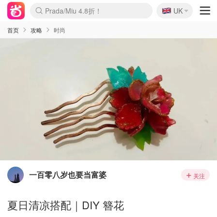
🇬🇧
Prada/Miu 4.8折！
UK
麦卢卡蜂蜜夏促！个位数！
啥？必胜客披萨5折！
首页
攻略
时尚
一百零八岁也要当富婆
关注
夏日清凉搭配｜DIY 簪花