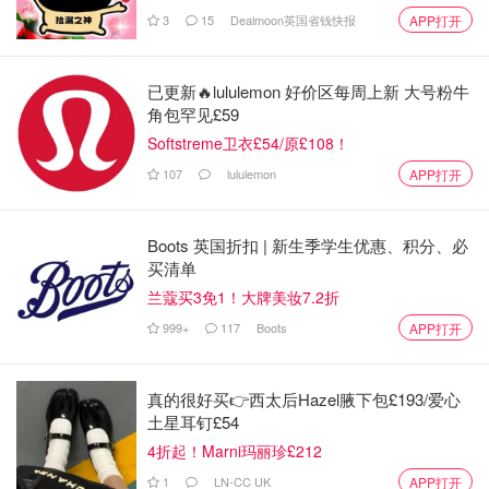
3
15
Dealmoon英国省钱快报
APP打开
已更新🔥lululemon 好价区每周上新 大号粉牛
角包罕见£59
Softstreme卫衣£54/原£108！
107
lululemon
APP打开
Boots 英国折扣 | 新生季学生优惠、积分、必
买清单
兰蔻买3免1！大牌美妆7.2折
999+
117
Boots
APP打开
真的很好买👉西太后Hazel腋下包£193/爱心
土星耳钉£54
4折起！Marni玛丽珍£212
1
LN-CC UK
APP打开