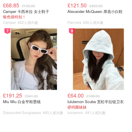
£68.85
£121.50
£135.00
£450.00
Camper 卡西米拉 女士鞋子
Alexander McQueen 厚底小白鞋
银色很特别！
Camper
632人感兴趣
Flannels
630人感兴趣
7
8
£191.25
£64.00
£341.00
£108.00
Miu Miu 白金窄框墨镜
lululemon Scuba 宽松半拉链卫衣
@鸡腿妹妹
Discounted Sunglasses
493人感兴趣
lululemon
491人感兴趣