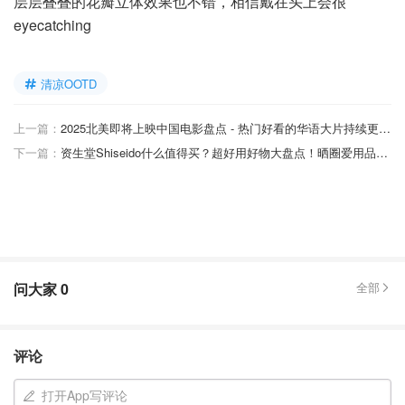
层层叠叠的花瓣立体效果也不错，相信戴在头上会很
eyecatching
清凉OOTD
上一篇：
2025北美即将上映中国电影盘点 - 热门好看的华语大片持续更新 - 12月最新
下一篇：
资生堂Shiseido什么值得买？超好用好物大盘点！晒圈爱用品等你Pick~
问大家
0
全部
评论
打开App写评论