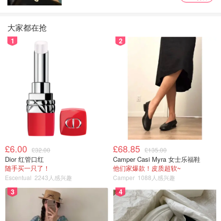
大家都在抢
1
2
£6.00
£68.85
£32.00
£135.00
Dior 红管口红
Camper Casi Myra 女士乐福鞋
随手买一只了！
他们家爆款！皮质超软~
Escentual
2243人感兴趣
Camper
1088人感兴趣
3
4