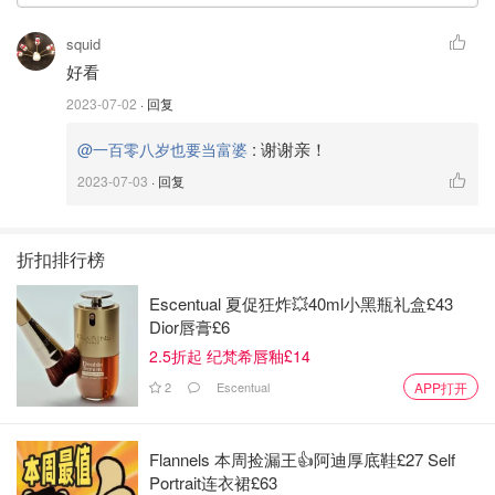
squid
好看
2023-07-02
· 回复
:
谢谢亲！
@一百零八岁也要当富婆
2023-07-03
· 回复
折扣排行榜
Escentual 夏促狂炸💥40ml小黑瓶礼盒£43
Dior唇膏£6
2.5折起 纪梵希唇釉£14
2
Escentual
APP打开
Flannels 本周捡漏王👍阿迪厚底鞋£27 Self
Portrait连衣裙£63