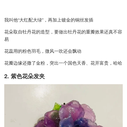
我叫他“大红配大绿”，再加上镀金的铜丝发插
花朵取自牡丹花的造型，要做出牡丹花的重瓣效果还真不容
易
花蕊用的粉色羽毛，微风一吹还会飘动
花瓣边缘还撒了金粉，突出一个国色天香、花开富贵，哈哈
2. 紫色花朵发夹