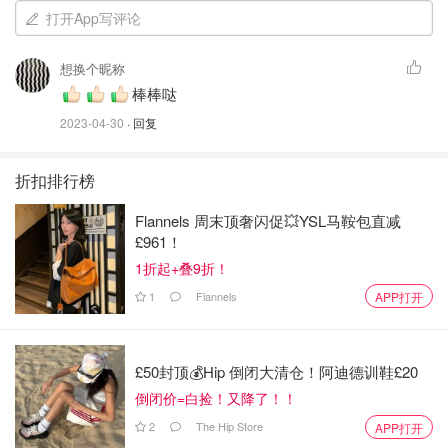
ring, 有时候在小区花园散步，有时候去小区健身房，有时
打开App写评论
候跟着小红书博主跳一些乱七八糟的健身操)
想换个昵称
棒棒哒
2023-04-30
· 回复
折扣排行榜
Flannels 周末顶奢闪促💥YSL马鞍包直减
£961！
1折起+叠9折！
1
Flannels
APP打开
£50封顶💰Hip 倒闭大清仓！阿迪德训鞋£20
倒闭价=白捡！又降了！！
2
The Hip Store
APP打开