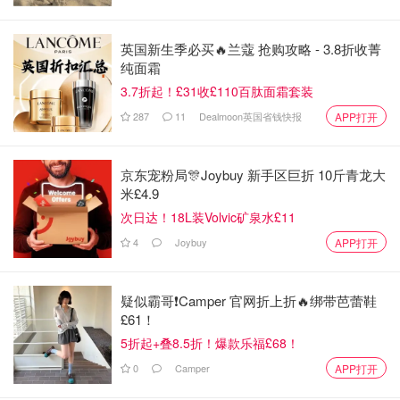
英国新生季必买🔥兰蔻 抢购攻略 - 3.8折收菁
纯面霜
3.7折起！£31收£110百肽面霜套装
287
11
Dealmoon英国省钱快报
APP打开
京东宠粉局🎊Joybuy 新手区巨折 10斤青龙大
米£4.9
次日达！18L装Volvic矿泉水£11
4
Joybuy
APP打开
疑似霸哥❗️Camper 官网折上折🔥绑带芭蕾鞋
⚠️如果要增肌的朋友，少做有氧，多做无氧。有氧运动会消
£61！
耗你的肌肉的。如果只是减重的朋友就无所谓
5折起+叠8.5折！爆款乐福£68！
0
Camper
APP打开