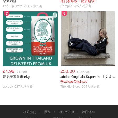
绿休闲鞋
他们家爆款！皮质超软~
The Hip Store
754人感兴趣
Camper
735人感兴趣
其实我的目标是125lb，我觉得如果我能保持在125lb，就很
7
8
好很完美了
——————————————
最重的时候是19年10月，当时163磅(148斤)，当时上班以
后我有坚持运动，但是没有控制饮食，体重下降得很慢，到
2020年5月份的时候才减了7磅。后来逐渐偷懒不运动了，
体重又反弹回到156磅(141.5斤)，可真是减了个寂寞。
.
£4.99
£50.00
£12.99
£165.00
青龙泰国香米 5kg
adidas Originals Superstar II 女款串珠休闲鞋 黑色
@adidasOriginals
Joybuy
637人感兴趣
The Hip Store
605人感兴趣
联系我们
黑五
InRewards
饭团外卖