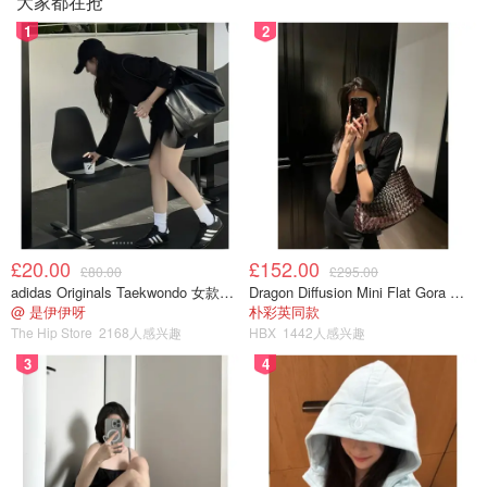
大家都在抢
1
2
2020年9月份156磅 -> 现在127磅 -> 29磅✅
瘦下来以后眼睛都感觉变大了
£20.00
£152.00
£80.00
£295.00
.
adidas Originals Taekwondo 女款黑色运动鞋
Dragon Diffusion Mini Flat Gora 深棕色手提包
@ 是伊伊呀
朴彩英同款
减肥真的是一种生活习惯，不是说一段时间搞定就完了，贵
The Hip Store
2168人感兴趣
HBX
1442人感兴趣
在坚持
3
4
———————
自从我出去旅游，听到最多的话就是：你吃这么多，怎么还
不胖