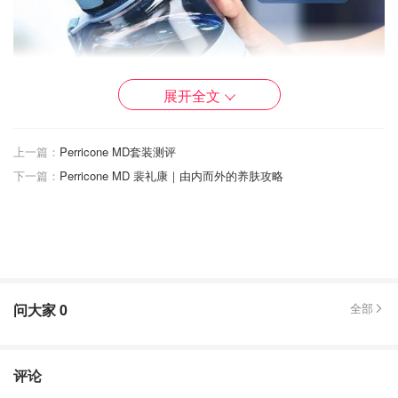
展开全文
上一篇：
Perricone MD套装测评
下一篇：
Perricone MD 裴礼康｜由内而外的养肤攻略
问大家
0
全部
4️⃣坚持运动(基本每天运动的花样都不一样，Marshall小马
评论
哥的舞蹈视频，帕梅拉，Sunny Zumba, Just Dance, Fit