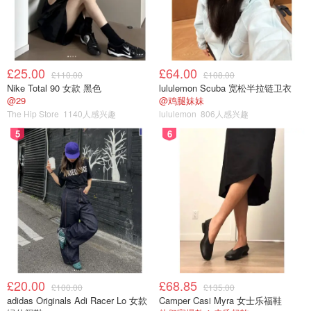
或者问我：吃得那么开心，胖了吗
.
£25.00
£64.00
£110.00
£108.00
吃成那样都没有爆肥的原因是我每天出去吃吃吃，晚上会回
Nike Total 90 女款 黑色
lululemon Scuba 宽松半拉链卫衣
家运动，或者只要我不出去吃，我在家都是吃减脂餐
@29
@鸡腿妹妹
The Hip Store
1140人感兴趣
lululemon
806人感兴趣
大家伙看到的只是我在吃，不知道我在爆汗和挨饿的时候是
5
6
什么样子的
.
现在胖是胖了点，最开始从Virginia 搬出来玩的时候，最低
值122lb，
现在是127lb
但也还算是过得去吧～
£20.00
£68.85
£100.00
£135.00
adidas Originals Adi Racer Lo 女款
Camper Casi Myra 女士乐福鞋
.