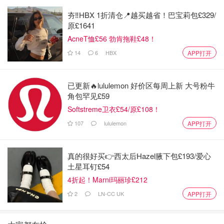
夯‼️HBX 1折清仓📍越买越省！巴宝莉包£329/
原£1641
AcneT恤£56 勃肯拖鞋£48！
14
6
HBX
APP打开
已更新🔥lululemon 好价区每周上新 大号粉牛
角包罕见£59
Softstreme卫衣£54/原£108！
107
lululemon
APP打开
真的很好买👉西太后Hazel腋下包£193/爱心
土星耳钉£54
4折起！Marni玛丽珍£212
2
LN-CC UK
APP打开