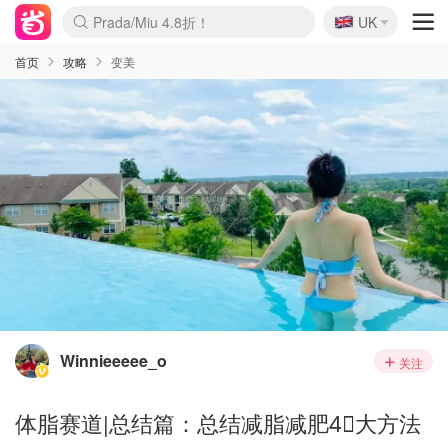
🇬🇧
Prada/Miu 4.8折！
UK
麦卢卡蜂蜜夏促！个位数！
啥？必胜客披萨5折！
首页
攻略
变美
Winnieeeee_o
关注
体脂赛道|总结篇：总结减脂减肥4⃣️大方法