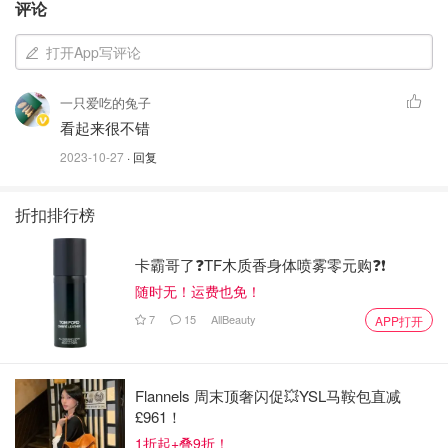
评论
打开App写评论
一只爱吃的兔子
看起来很不错
2023-10-27
· 回复
折扣排行榜
卡霸哥了❓TF木质香身体喷雾零元购❓❗
随时无！运费也免！
7
15
AllBeauty
APP打开
Flannels 周末顶奢闪促💥YSL马鞍包直减
£961！
1折起+叠9折！