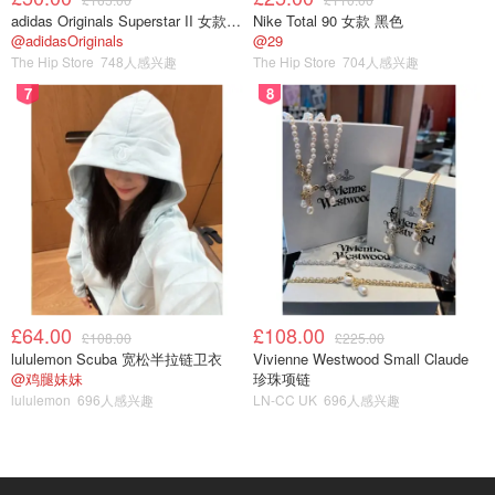
adidas Originals Superstar II 女款串珠休闲鞋 黑色
Nike Total 90 女款 黑色
@adidasOriginals
@29
The Hip Store
748人感兴趣
The Hip Store
704人感兴趣
7
8
£64.00
£108.00
£108.00
£225.00
lululemon Scuba 宽松半拉链卫衣
Vivienne Westwood Small Claude
@鸡腿妹妹
珍珠项链
lululemon
696人感兴趣
LN-CC UK
696人感兴趣