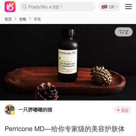
🇬🇧
Prada/Miu 4.8折！
UK
麦卢卡蜂蜜夏促！个位数！
啥？必胜客披萨5折！
首页
攻略
变美
2
一只胖嘟嘟的猫
关注
Perricone MD—给你专家级的美容护肤体