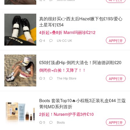
真的很好买👉西太后Hazel腋下包£193/爱心
土星耳钉£54
4折起+叠8折 Marni玛丽珍£212
售价：$179.00
4
LN-CC UK
APP打开
容量：4.7 US fl.oz.
£50封顶💰Hip 倒闭大清仓！阿迪德训鞋£20
推荐程度：🌟🌟🌟🌟🌟
倒闭价=白捡！又降了！！
💗外观与包装：
3
The Hip Store
APP打开
黑色瓶身+黑金瓶盖，看上去奢华大方，瓶口贴心地加了一
个防漏的小盖子，设计优雅又不失实用！
Boots 套装Top10🔥小棕瓶3正装礼盒£44 兰蔻
菁纯MD系列首折
🍀主要成分与功效：
2折起！Nursem护手霜3件£10
👉铜三肽--一种强大的、天然存在的复合物，含有三种氨基
5
Boots
APP打开
酸，有助于滋润干燥的皮肤，紧致肌肤！