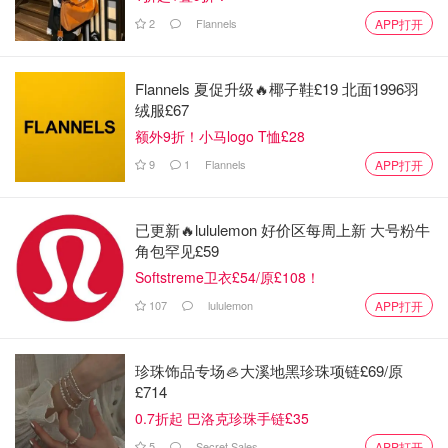
2
Flannels
APP打开
Flannels 夏促升级🔥椰子鞋£19 北面1996羽
绒服£67
额外9折！小马logo T恤£28
9
1
Flannels
APP打开
已更新🔥lululemon 好价区每周上新 大号粉牛
角包罕见£59
Softstreme卫衣£54/原£108！
107
lululemon
APP打开
珍珠饰品专场🦪大溪地黑珍珠项链£69/原
£714
0.7折起 巴洛克珍珠手链£35
5
Secret Sales
APP打开