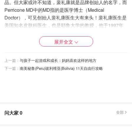
品。但大家或许不知道，裴礼康就是品牌创始人的名字，而
Perricone MD中的MD指的是医学博士（Medical
Doctor），可见创始人裴礼康医生大有来头！裴礼康医生是
美国知名皮肤科医生，也是耶鲁大学的教授，他于1997年
创立以自己名字为品牌的护肤品牌，品牌致力于从内而外抗
老，提供医美级别的专业美容护肤产品！
展开全文
▪️产品测评
上一篇：
与孩子一起游戏和成长：妈妈喜欢这样的地方
1. 冷离子+精华液（COLD PLASMA PLUS+ THE
下一篇：
南美秘鲁(Peru)玻利维亚(Bolivia) 11天自由行攻略
ESSENCE）
问大家
0
全部