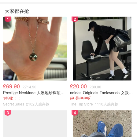
大家都在抢
👉烟酰胺--也称为维生素 B3，它有助于显着减少瑕疵的外
观，减少肤色不均，可以保护皮肤免受氧化应激并对抗自由
1
2
基的伤害。
👉发酵米水--米水富含矿物质和抗氧化剂，通过均匀肤色和
补充皮肤的水分屏障，提亮肤色，使得肌肤更水润！
👏使用感受：
这个冷离子+精华液不愧是他家王牌产品，精华液质地透
明，气味温和，不粘稠，吸收很快，我是混油过敏肌，用了
£69.90
£20.00
£714.90
£80.00
三周，每天早晚使用，完全不过敏，可以媲美我的Skii神仙
Prestige Necklace 大溪地珍珠项链 10-11mm
adidas Originals Taekwondo 女款黑色运动鞋
水，不长闭口不爆痘，帮我很好的维持了脸部肌肤平衡，肉
1折收！！
@ 是伊伊呀
Secret Sales
2102人感兴趣
The Hip Store
1110人感兴趣
眼可见的可以看出气色比之前好，非常推荐！
3
4