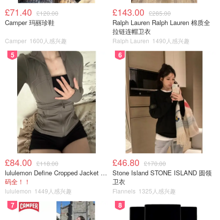
£71.40
£143.00
£120.00
£285.00
Camper 玛丽珍鞋
Ralph Lauren Ralph Lauren 棉质全
拉链连帽卫衣
Camper
1600人感兴趣
Ralph Lauren
1490人感兴趣
5
6
£84.00
£46.80
£118.00
£170.00
lululemon Define Cropped Jacket Nulu 短款夹克
Stone Island STONE ISLAND 圆领
码全！！
卫衣
lululemon
1449人感兴趣
Flannels
1325人感兴趣
7
8