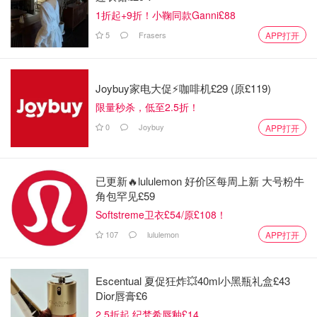
1折起+9折！小鞠同款Ganni£88
5
Frasers
APP打开
Joybuy家电大促⚡咖啡机£29 (原£119)
限量秒杀，低至2.5折！
0
Joybuy
APP打开
已更新🔥lululemon 好价区每周上新 大号粉牛
角包罕见£59
Softstreme卫衣£54/原£108！
107
lululemon
APP打开
Escentual 夏促狂炸💥40ml小黑瓶礼盒£43
Dior唇膏£6
2.5折起 纪梵希唇釉£14