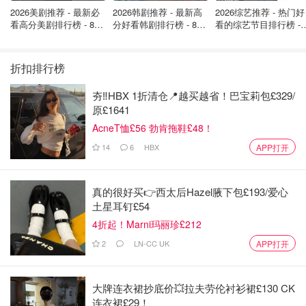
2026美剧推荐 - 最新必
2026韩剧推荐 - 最新高
2026综艺推荐 - 热门好
看高分美剧排行榜 - 8月
分好看韩剧排行榜 - 8月
看的综艺节目排行榜 - 
最新: 《​​足球教练 》第
最新：丁海寅《我的荒
月最新:《​​伦敦合伙人
四季回归！
糖恋爱 》上线❣️
回归啦
折扣排行榜
夯‼️HBX 1折清仓📍越买越省！巴宝莉包£329/
原£1641
AcneT恤£56 勃肯拖鞋£48！
14
6
HBX
APP打开
真的很好买👉西太后Hazel腋下包£193/爱心
土星耳钉£54
4折起！Marni玛丽珍£212
2
LN-CC UK
APP打开
大牌连衣裙抄底价💥拉夫劳伦衬衫裙£130 CK
连衣裙£29！