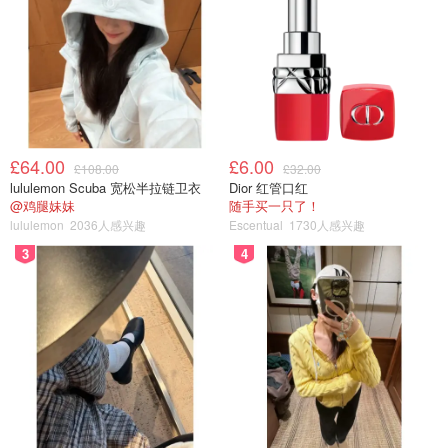
£64.00
£6.00
£108.00
£32.00
lululemon Scuba 宽松半拉链卫衣
Dior 红管口红
@鸡腿妹妹
随手买一只了！
lululemon
2036人感兴趣
Escentual
1730人感兴趣
3
4