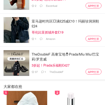
2
Escentual
APP打开
亚马逊时尚区💥满£25减£10！玛丽珍洞洞鞋
£24
哥伦比亚抓绒外套£19
1
Amazon
APP打开
TheDoubleF 高奢宝地🤴Prada/Miu Miu/巴宝
莉/罗意威
3折起！Prada乐福鞋£427
37
1
TheDoubleF
APP打开
大家都在抢
1
2