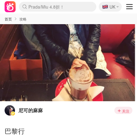
🇬🇧
Prada/Miu 4.8折！
UK
麦卢卡蜂蜜夏促！个位数！
啥？必胜客披萨5折！
首页
攻略
尼可的麻麻
关注
巴黎行