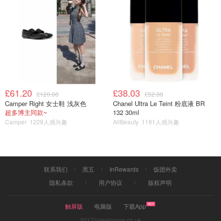
£61.20
£38.03
£120.00
£52.00
Camper Right 女士鞋 浅灰色
Chanel Ultra Le Teint 粉底液 BR
超多博主同款~
132 30ml
Camper
1229人感兴趣
AllBeauty
1191人感兴趣
联系我们
黑五
InRewards
饭团外卖
隐私条款
用户协议
版权声明
触屏版
电脑版
下载App
2017©dealmoon.co.uk