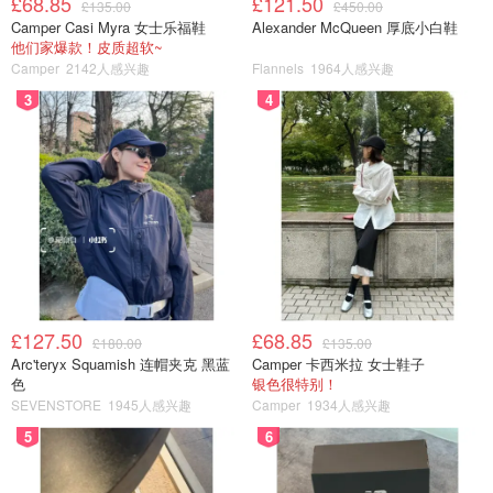
£68.85
£121.50
£135.00
£450.00
第二步：加入150ml温开水（约60°C)冲调
Camper Casi Myra 女士乐福鞋
Alexander McQueen 厚底小白鞋
他们家爆款！皮质超软~
Camper
2142人感兴趣
Flannels
1964人感兴趣
第三步：搅拌均匀即可
3
4
£127.50
£68.85
£180.00
£135.00
Arc'teryx Squamish 连帽夹克 黑蓝
Camper 卡西米拉 女士鞋子
色
银色很特别！
SEVENSTORE
1945人感兴趣
Camper
1934人感兴趣
5
6