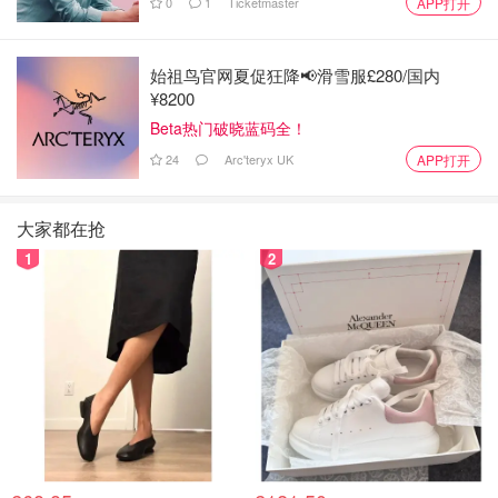
0
1
Ticketmaster
APP打开
始祖鸟官网夏促狂降📢滑雪服£280/国内
¥8200
Beta热门破晓蓝码全！
24
Arc'teryx UK
APP打开
大家都在抢
1
2
冲泡方法：见包装
第一步：选取奶茶包一条25g