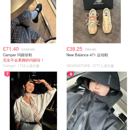
£71.40
£38.25
£120.00
£90.00
Camper 玛丽珍鞋
New Balance 471 运动鞋
完全不会累脚的玛丽珍！
Camper
1733人感兴趣
SEVENSTORE
1277人感兴趣
而且价格比较亲民，外边一杯奶茶的钱，在家可以做十杯，
7
8
实现奶茶自由！