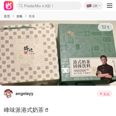
🇬🇧
Prada/Miu 4.8折！
UK
麦卢卡蜂蜜夏促！个位数！
啥？必胜客披萨5折！
首页
攻略
美食
1
angelayy
关注
峰味派港式奶茶🥤