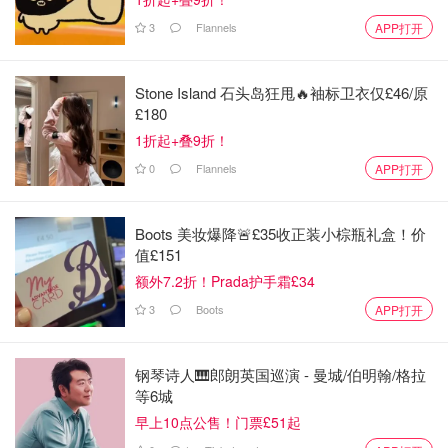
3
Flannels
APP打开
Stone Island 石头岛狂甩🔥袖标卫衣仅£46/原
£180
1折起+叠9折！
配料表只有三个，选用全脂（牛）乳粉，白砂糖，红茶原料
0
Flannels
APP打开
制成的速溶茶粉！生产过程不添加植脂末（奶精）、色素、
防腐剂！也许因为乳含量60%+所以个人觉得喝完饱腹感强‼️
Boots 美妆爆降🚨£35收正装小棕瓶礼盒！价
值£151
额外7.2折！Prada护手霜£34
3
Boots
APP打开
钢琴诗人🎹郎朗英国巡演 - 曼城/伯明翰/格拉
等6城
早上10点公售！门票£51起