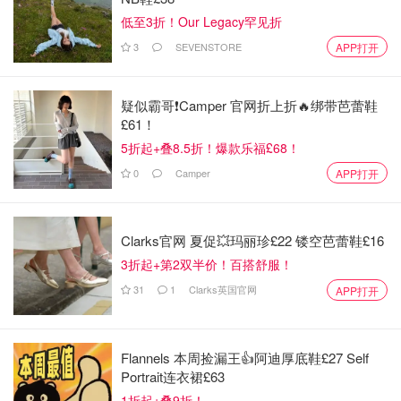
每包奶茶大约115大卡,大约等于一个🍎的热量！
低至3折！Our Legacy罕见折
3
SEVENSTORE
APP打开
疑似霸哥❗️Camper 官网折上折🔥绑带芭蕾鞋
£61！
5折起+叠8.5折！爆款乐福£68！
0
Camper
APP打开
Clarks官网 夏促💥玛丽珍£22 镂空芭蕾鞋£16
3折起+第2双半价！百搭舒服！
31
1
Clarks英国官网
APP打开
Flannels 本周捡漏王👍阿迪厚底鞋£27 Self
Portrait连衣裙£63
1折起+叠9折！