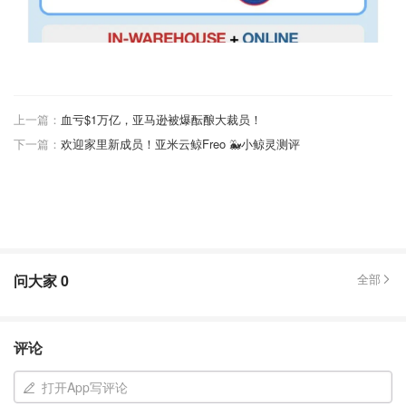
上一篇：
血亏$1万亿，亚马逊被爆酝酿大裁员！
下一篇：
欢迎家里新成员！亚米云鲸Freo 🐳小鲸灵测评
问大家
0
全部
评论
打开App写评论