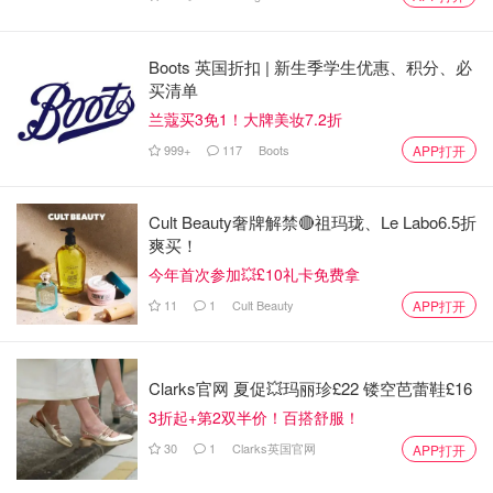
Boots 英国折扣 | 新生季学生优惠、积分、必
买清单
兰蔻买3免1！大牌美妆7.2折
999+
117
Boots
APP打开
Cult Beauty奢牌解禁🔴祖玛珑、Le Labo6.5折
爽买！
今年首次参加💥£10礼卡免费拿
11
1
Cult Beauty
APP打开
Clarks官网 夏促💥玛丽珍£22 镂空芭蕾鞋£16
3折起+第2双半价！百搭舒服！
30
1
Clarks英国官网
APP打开