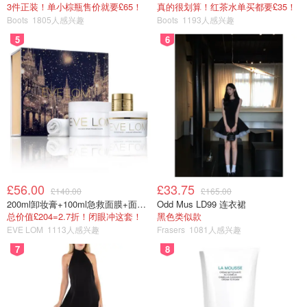
3件正装！单小棕瓶售价就要£65！
真的很划算！红茶水单买都要£35！
Boots
1805人感兴趣
Boots
1193人感兴趣
5
6
£56.00
£33.75
£140.00
£165.00
200ml卸妆膏+100ml急救面膜+面霜+洁颜布
Odd Mus LD99 连衣裙
总价值£204=2.7折！闭眼冲这套！
黑色类似款
EVE LOM
1113人感兴趣
Frasers
1081人感兴趣
7
8