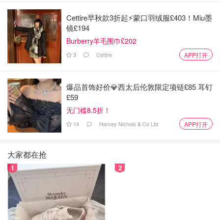
Cettire早秋款3折起⚡️蒙口羽绒服£403！Miu墨
镜£194
Burberry羊毛围巾£202
3
Cettire
APP打开
爆品首饰好价💎西太后伦敦限定项链£85 耳钉
£59
无门槛8.5折！
14
Harvey Nichols & Co Ltd
APP打开
大家都在抢
1
2