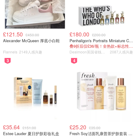
£121.50
£180.00
£450.00
£200.00
Alexander McQueen 厚底小白鞋
Penhaligon's Portraits Miniature Collection 香氛套装 5瓶装
叠9折后仅£36/瓶！全热款+标志性兽首头
Flannels
2149人感兴趣
Dealmoon英国省钱快报
2087人感兴趣
3
4
£35.64
£25.20
£151.00
£35.00
Estee Lauder 夏日护肤彩妆礼盒
Fresh Soy洁面乳康普茶护肤套装 100ml