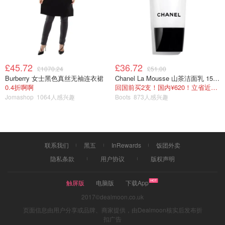
£45.72
£36.72
£1070.24
£51.00
Burberry 女士黑色真丝无袖连衣裙
Chanel La Mousse 山茶洁面乳 150ml
0.4折啊啊
回国前买2支！国内¥620！立省近一半！
Jomashop
1064人感兴趣
Boots
873人感兴趣
联系我们
黑五
InRewards
饭团外卖
隐私条款
用户协议
版权声明
触屏版
电脑版
下载App
2017©dealmoon.co.uk
页面信息由用户分享或品牌、商家提供，由Dealmoon核实后发布折
扣广告