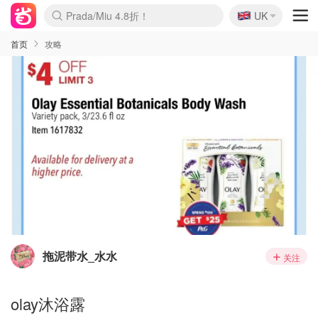
🇬🇧
Prada/Miu 4.8折！
UK
麦卢卡蜂蜜夏促！个位数！
啥？必胜客披萨5折！
首页
攻略
拖泥带水_水水
关注
olay沐浴露