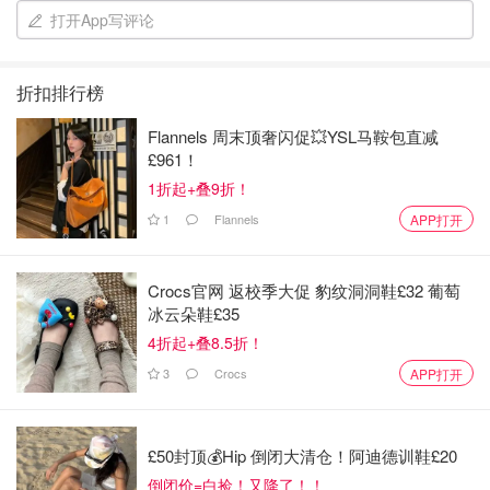
打开App写评论
折扣排行榜
新生儿连体衣服一定要必买
Flannels 周末顶奢闪促💥YSL马鞍包直减
切记买的时候一定要选择扣子的
£961！
1折起+叠9折！
不要选择拉链或者绑带的
1
Flannels
APP打开
建议新生儿的首选是3m不要选择n号
小生儿本来就小，骨头也非常的软
Crocs官网 返校季大促 豹纹洞洞鞋£32 葡萄
冰云朵鞋£35
如果选择太小号，穿衣服很拍扭到宝宝
4折起+叠8.5折！
3
Crocs
APP打开
这个是外套一定要选择这种类型
外套选择好，还要选择内搭
£50封顶💰Hip 倒闭大清仓！阿迪德训鞋£20
如果不选择内搭，宝宝尿不湿很容易会外漏
倒闭价=白捡！又降了！！