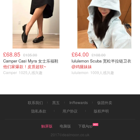
£68.85
£64.00
£135.00
£108.00
Camper Casi Myra 女士乐福鞋
lululemon Scuba 宽松半拉链卫衣
他们家爆款！皮质超软~
@鸡腿妹妹
Camper
1025人感兴趣
lululemon
1009人感兴趣
联系我们
黑五
InRewards
饭团外卖
隐私条款
用户协议
版权声明
触屏版
电脑版
下载App
2017©dealmoon.co.uk