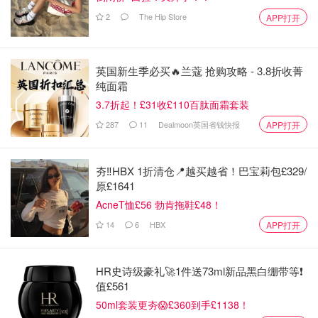
2
The Hip Store
APP打开
英国新生季必买🔥兰蔻 抢购攻略 - 3.8折收菁
纯面霜
3.7折起！£31收£110百肽面霜套装
287
11
Dealmoon英国省钱快报
APP打开
夯‼️HBX 1折清仓📍越买越省！巴宝莉包£329/
原£1641
AcneT恤£56 勃肯拖鞋£48！
14
6
HBX
APP打开
HR史诗级豪礼🚀1件送73ml新品黑白绷带等❗️
值£561
50ml套装更夯😱£360到手£1138！