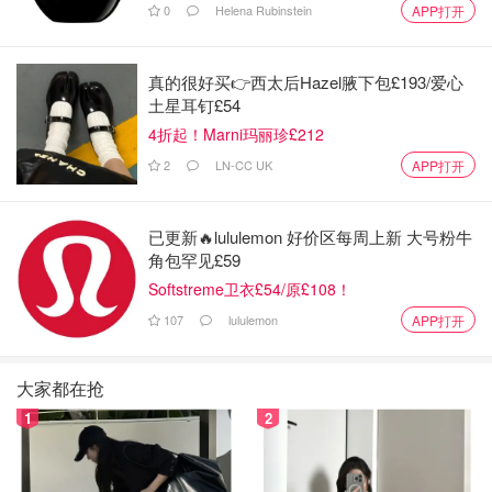
0
Helena Rubinstein
APP打开
真的很好买👉西太后Hazel腋下包£193/爱心
土星耳钉£54
4折起！Marni玛丽珍£212
非常喜欢这款内型的包臀衣
2
LN-CC UK
APP打开
也就是内搭
已更新🔥lululemon 好价区每周上新 大号粉牛
因为下面有带扣子，而且棉质衣服，包裹在宝宝身上也起到
角包罕见£59
很好的保暖作用！
Softstreme卫衣£54/原£108！
107
lululemon
APP打开
重点是锁住尿不湿不会外漏
购买的地方是carter，他们家这种包臀衣服偏小号很多
大家都在抢
1
2
两个月多，就已经开始穿9m的衣服了！可能是因为棉质的
吧