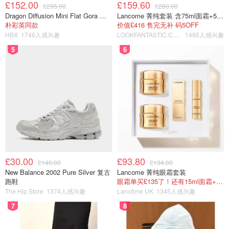
£152.00
£159.60
£295.00
£280.00
Dragon Diffusion Mini Flat Gora 深棕色手提包
Lancome 菁纯套装 含75ml面霜+5ml精华+5ml眼霜
朴彩英同款
价值£416 售完无补 码5OFF
HBX
1746人感兴趣
LOOKFANTASTIC.COM
1495人感兴趣
5
6
这种长款的也好穿！但不适合穿外套
如果选择外套，里面的内搭最好是短袖的！
比如3m的短袖，6m的外套这样！
像这种长袖的，外套就不好穿进去了！
新生儿长得很快
£30.00
£93.80
£140.00
£134.00
New Balance 2002 Pure Silver 复古
Lancome 菁纯眼霜套装
所以建议只要选择一个order5或者6件装就足够了
跑鞋
眼霜单买£135了！还有15ml面霜+5ml精华~！
The Hip Store
1374人感兴趣
Lancôme UK
1345人感兴趣
7
8