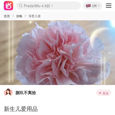
🇬🇧
Prada/Miu 4.8折！
UK
麦卢卡蜂蜜夏促！个位数！
啥？必胜客披萨5折！
首页
攻略
母婴儿童
捌玖不离拾
关注
新生儿爱用品