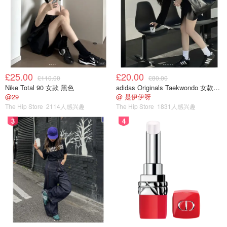
£25.00
£20.00
£110.00
£80.00
Nike Total 90 女款 黑色
adidas Originals Taekwondo 女款黑色运动鞋
@29
@ 是伊伊呀
The Hip Store
2114人感兴趣
The Hip Store
1831人感兴趣
MLK纪念堂正是临此湖而建，是一个人工开凿的蓄水池。这
3
4
里是四月份观赏樱花🌸的著名景点，不热的天还可以踩着脚
踏船游湖赏花。湖对岸是乔治梅森纪念堂和杰弗逊纪念堂，
由于时间有限我就没去了。感兴趣的小伙伴可以去参观一
下。
National Mall是一个由草坪和树林接合而成的巨大公园广
场，其中各个昭示伟人勋章的纪念堂林立，串联了美国两百