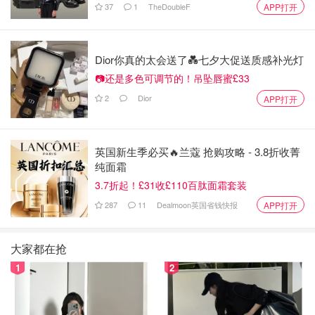
37
1
TheDoubleF
APP打开
立像后侧是一个被从中间劈开的山体雕像，而MLK的立像和
Dior你真的太会送了💑七夕大促送质感补光灯
后侧的山体雕像相呼应，表示该立像是用中间劈开的山体部
📷还是多色可调节的！吊坠唇蜜£33
分雕刻而成，象征MLK是那个划时代的提倡种族平等的伟
人。
2
Dior
APP打开
在游览的过程中看到了一个头发花白的黑人大叔和MLK雕像
合影了十几分钟，面带笑容。作为经历了MLK时代的人，见
英国新生季必买🔥兰蔻 抢购攻略 - 3.8折收菁
证了整个黑人群体社会境遇的变革，他自身的体验就是对
纯面霜
MLK伟大精神的赞歌！
3.7折起！£31收£110百肽面霜套装
287
11
Dealmoon英国省钱快报
APP打开
3. 潮汐湖
大家都在抢
1
2