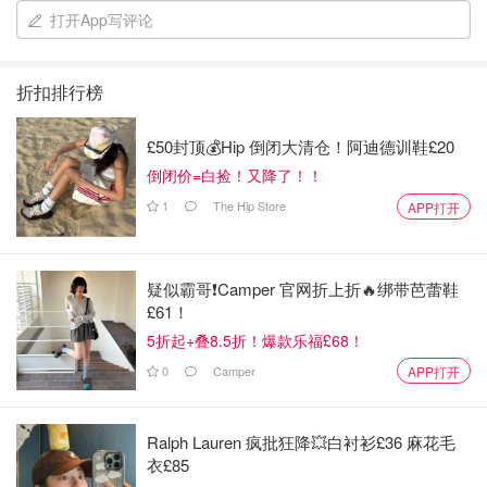
打开App写评论
折扣排行榜
£50封顶💰Hip 倒闭大清仓！阿迪德训鞋£20
倒闭价=白捡！又降了！！
1
The Hip Store
APP打开
纪念堂下方有一个很小的MLK影像展示馆，一定记得探索一
下哦～
疑似霸哥❗️Camper 官网折上折🔥绑带芭蕾鞋
2. MLK纪念堂
£61！
5折起+叠8.5折！爆款乐福£68！
从林肯纪念堂往东南侧走，经过韩战纪念堂会到达马丁路德
金的纪念堂。
0
Camper
APP打开
Ralph Lauren 疯批狂降💥白衬衫£36 麻花毛
衣£85