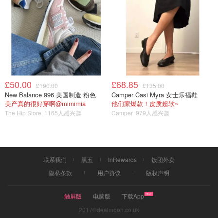
£50.00
£68.85
£190.00
£135.00
New Balance 996 美国制造 粉色
Camper Casi Myra 女士乐福鞋
美产真的很好穿啊@mimimia
他们家爆款！皮质超软~
The Hip Store
1165人感兴趣
Camper
979人感兴趣
联系我们
黑五
InRewards
饭团外卖
隐私条款
用户协议
版权声明
触屏版
电脑版
下载App
2017©dealmoon.co.uk