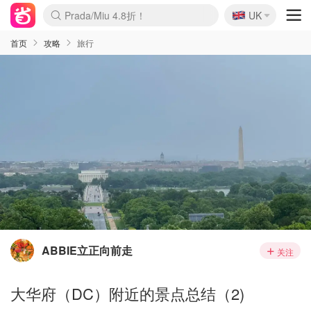
🇬🇧
Prada/Miu 4.8折！
UK
麦卢卡蜂蜜夏促！个位数！
啥？必胜客披萨5折！
首页
攻略
旅行
ABBIE立正向前走
关注
大华府（DC）附近的景点总结（2)