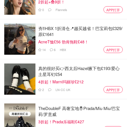
2折起+叠9折！
0
Flannels
APP打开
夯‼️HBX 1折清仓📍越买越省！巴宝莉包£329/
原£1641
AcneT恤£56 勃肯拖鞋£48！
14
6
HBX
APP打开
真的很好买👉西太后Hazel腋下包£193/爱心
土星耳钉£54
4折起！Marni玛丽珍£212
2
LN-CC UK
APP打开
TheDoubleF 高奢宝地🤴Prada/Miu Miu/巴宝
莉/罗意威
3折起！Prada乐福鞋£427