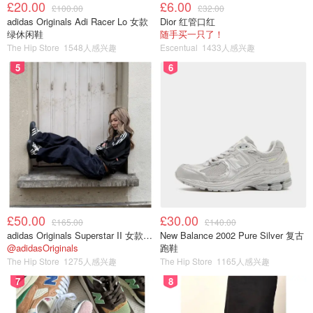
£20.00
£6.00
£100.00
£32.00
多年的历史。从华盛顿推翻英国殖民，拒绝君主制奠定总统
adidas Originals Adi Racer Lo 女款
Dior 红管口红
任期惯例；到林肯，战胜南方邦联，巩固联邦制废除奴隶
绿休闲鞋
随手买一只了！
The Hip Store
1548人感兴趣
Escentual
1433人感兴趣
制; 到罗斯福决定参加二战，收获美元体系；再到MLK激情
演说，拉开平权运动的序幕。两百多年的国运亨通都由这一
5
6
个又一个伟大思想来守护。不管你是否认同这样的思想体
系，这都是人文精神中不可否认的宝贵财富。希望大家都能
来感受一下历史的厚重。另外路边的狗子和鸟是真的多，来
踏青一下也很不错～
创作新赛季
踏青好去处
£50.00
£30.00
£165.00
£140.00
adidas Originals Superstar II 女款串珠休闲鞋 黑色
New Balance 2002 Pure Silver 复古
@adidasOriginals
跑鞋
The Hip Store
1275人感兴趣
The Hip Store
1165人感兴趣
7
8