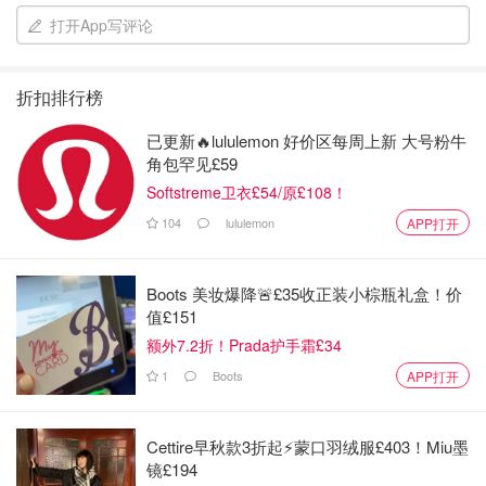
打开App写评论
答案是正确的，我今天是有用手机和Ipad把航线进行了一次
航拍。
折扣排行榜
本来坐夜班机已经够累的了，虽然在飞机上有吞了一颗安眠
已更新🔥lululemon 好价区每周上新 大号粉牛
药，但是好像没有什么效果，一个晚上基本没有睡。
角包罕见£59
Softstreme卫衣£54/原£108！
当飞机起飞后我的眼睛👀突然的定格了，原来我是看到了
104
lululemon
APP打开
Miami 的 Keywest。
Boots 美妆爆降🚨£35收正装小棕瓶礼盒！价
值£151
额外7.2折！Prada护手霜£34
1
Boots
APP打开
Cettire早秋款3折起⚡️蒙口羽绒服£403！Miu墨
镜£194