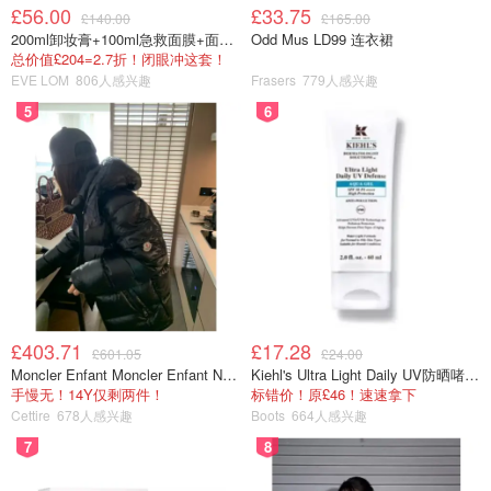
£56.00
£33.75
£140.00
£165.00
200ml卸妆膏+100ml急救面膜+面霜+洁颜布
Odd Mus LD99 连衣裙
总价值£204=2.7折！闭眼冲这套！
EVE LOM
806人感兴趣
Frasers
779人感兴趣
5
6
£403.71
£17.28
£601.05
£24.00
Moncler Enfant Moncler Enfant New Aubert 连帽羽绒服
Kiehl's Ultra Light Daily UV防晒啫喱 SPF50 PA++++ 60ml
手慢无！14Y仅剩两件！
标错价！原£46！速速拿下
Cettire
678人感兴趣
Boots
664人感兴趣
7
8