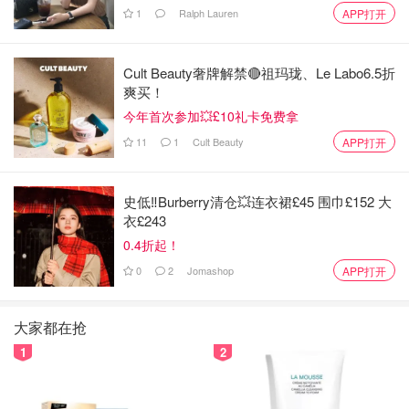
1
Ralph Lauren
APP打开
Cult Beauty奢牌解禁🔴祖玛珑、Le Labo6.5折
爽买！
今年首次参加💥£10礼卡免费拿
11
1
Cult Beauty
APP打开
史低‼️Burberry清仓💥连衣裙£45 围巾£152 大
衣£243
0.4折起！
0
2
Jomashop
APP打开
大家都在抢
1
2