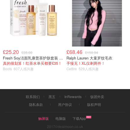
£25.20
£68.46
£35.00
£150.94
Fresh Soy洁面乳康普茶护肤套装 100ml
Ralph Lauren 大童罗纹毛衣
真的很划算！红茶水单买都要£35！
手慢无！XL仅剩两件！
Boots
607人感兴趣
Cettire
529人感兴趣
古巴🇨🇺这个国家四面环海，被不同颜色的海水包围着，特
联系我们
黑五
InRewards
饭团外卖
别是那一层层由蓝变绿，有深有浅的碧水蓝天，在阳光☀️的
隐私条款
用户协议
版权声明
照耀下美丽无比。
触屏版
电脑版
下载App
2017©dealmoon.co.uk