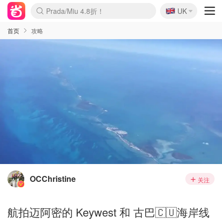
🇬🇧
Prada/Miu 4.8折！
UK
麦卢卡蜂蜜夏促！个位数！
啥？必胜客披萨5折！
首页
攻略
OCChristine
关注
航拍迈阿密的 Keywest 和 古巴🇨🇺海岸线