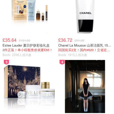
£35.64
£36.72
£151.00
£51.00
过了 Keywest 不久，我们又航拍到了整个古巴这个国家及
Estee Lauder 夏日护肤彩妆礼盒
Chanel La Mousse 山茶洁面乳 150ml
3件正装！单小棕瓶售价就要£65！
回国前买2支！国内¥620！立省近一半！
海岸线
Boots
2298人感兴趣
Boots
1815人感兴趣
3
4