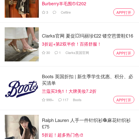
Burberry羊毛围巾£202
3
Cettire
APP打开
Clarks官网 夏促💥玛丽珍£22 镂空芭蕾鞋£16
3折起+第2双半价！百搭舒服！
30
1
Clarks英国官网
APP打开
Keywest 的那条一路延伸至海深处的海岸公路 一号公路，
綿延伸展，静静地躺在在碧波粼粼的墨西哥湾。
Boots 英国折扣 | 新生季学生优惠、积分、必
买清单
以前有开车🚗在这个一号公路上，一直都觉得非常非常的
兰蔻买3免1！大牌美妆7.2折
美，这次从空中俯瞰，又是一个不同的感受，全部的景色尽
999+
117
Boots
APP打开
收眼底……
Ralph Lauren 人手一件针织衫🧶麻花针织衫
£75
5折起！超多热门色🎨