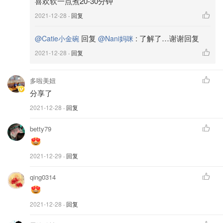
喜欢软一点煮20-30分钟
2021-12-28
· 回复
回复
:
了解了…谢谢回复
@Catie小金碗
@Nani妈咪
调料准备
2021-12-28
· 回复
1⃣️蚝油（些许，用来调味的）
多啦美妞
2⃣️甜辣酱400ML（这个是最最最重要的，酸辣柠檬泡爪的
分享了
关键，是灵魂，不要舍不得放哦😂）
2021-12-28
· 回复
3⃣️生抽500ML
betty79
4⃣️白醋250ML（忘记拍照了😅）
2021-12-29
· 回复
5⃣️芝麻油（些许，用来调味的）
qing0314
6⃣️盐巴（小汤匙🥄四勺）
7⃣️白糖（小汤匙🥄六勺）
2021-12-28
· 回复