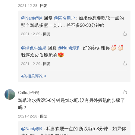
2021-12-28
· 回复
3⃣️柠檬🍋3⃣️颗 切片祛籽（因为柠檬籽泡久了会苦）
回复
:
如果你想要吃软一点的
@Nani妈咪
@匿名用户
4⃣️蒜头🧄 （差不多一颗）剁碎
那个鸡爪多煮一会儿，差不多20-30分钟哈
2021-12-29
· 回复
5⃣️香菜（1.5把）（🉑️依据个人喜好放多与少）
个人觉得：香菜是灵魂，尤其对于香菜爱好者来说😎
回复
:
好的👍谢谢你
@绿色牛油果
@Nani妈咪
我喜欢皮质脆脆的
2021-12-29
· 回复
4条相关评论
Catie小金碗
鸡爪冷水煮滚5-8分钟是焯水吧 没有另外煮熟的步骤了
吗？
2021-12-28
· 回复
:
我喜欢硬一点的 所以就5-8分钟，如果你
@Nani妈咪