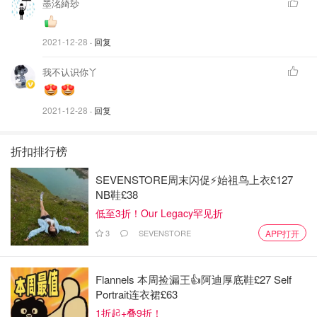
墨洺綺玅
2021-12-28
· 回复
我不认识你丫
2021-12-28
· 回复
折扣排行榜
SEVENSTORE周末闪促⚡️始祖鸟上衣£127
NB鞋£38
低至3折！Our Legacy罕见折
将所有的配料放入洗净的鸡爪🀄️
3
SEVENSTORE
APP打开
Flannels 本周捡漏王👍阿迪厚底鞋£27 Self
Portrait连衣裙£63
1折起+叠9折！