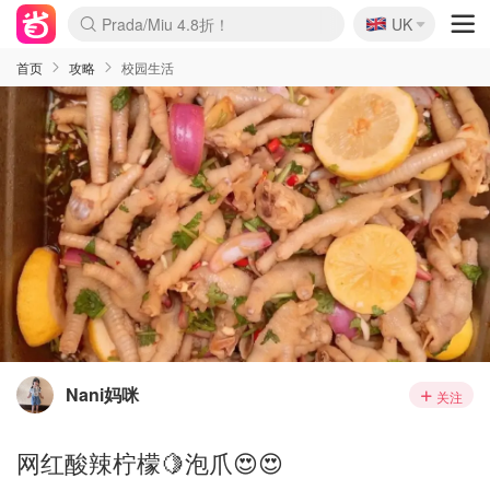
🇬🇧
Prada/Miu 4.8折！
UK
麦卢卡蜂蜜夏促！个位数！
啥？必胜客披萨5折！
首页
攻略
校园生活
Nani妈咪
关注
网红酸辣柠檬🍋泡爪😍😍