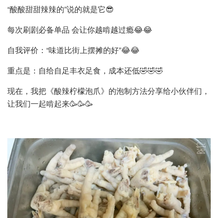
“酸酸甜甜辣辣的”说的就是它😎
每次刷剧必备单品 会让你越啃越过瘾😂😂
自我评价：“味道比街上摆摊的好”😂😂
重点是：自给自足丰衣足食，成本还低🤣🤣🤣
现在，我把《酸辣柠檬泡爪》的泡制方法分享给小伙伴们，
让我们一起啃起来🥳🥳🥳