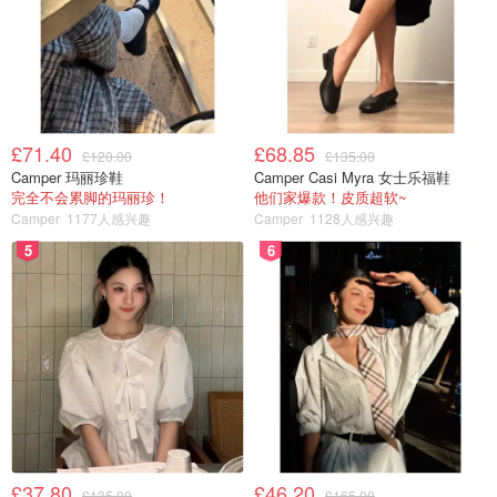
£71.40
£68.85
£120.00
£135.00
Camper 玛丽珍鞋
Camper Casi Myra 女士乐福鞋
完全不会累脚的玛丽珍！
他们家爆款！皮质超软~
Camper
1177人感兴趣
Camper
1128人感兴趣
5
6
£37.80
£46.20
£135.00
£165.00