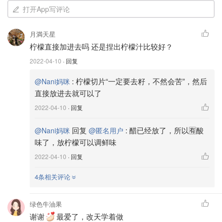
打开App写评论
月満天星
柠檬直接加进去吗 还是捏出柠檬汁比较好？
2022-04-10
· 回复
:
柠檬切片“一定要去籽，不然会苦”，然后
@Nani妈咪
直接放进去就可以了
2022-04-10
· 回复
回复
:
醋已经放了，所以🈶️酸
@Nani妈咪
@匿名用户
味了，放柠檬可以调鲜味
2022-04-10
· 回复
准备配料：
4条相关评论
1⃣️半颗洋葱🧅切片（如果是小颗的，可以用一整颗）
绿色牛油果
2⃣️小米辣15-20粒之间 切小段
谢谢
最爱了，改天学着做