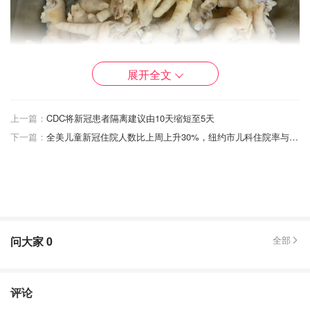
展开全文
上一篇：
CDC将新冠患者隔离建议由10天缩短至5天
首先当然就是准备爪子啦😂
下一篇：
全美儿童新冠住院人数比上周上升30%，纽约市儿科住院率与12月同比增加近5倍
1⃣️这里差不多是5⃣️磅左右的泡爪
2⃣️将鸡爪子的脚趾头剪掉，然后再对半砍
3⃣️冷水下锅，锅🀄️放料酒、姜片、花椒（很重要）
水滚烫后，再煮5-8分钟即🉑️出锅
问大家
0
全部
4⃣️倒入准备好的冷水🀄️，用冷水多洗几次至干净即🉑️
评论