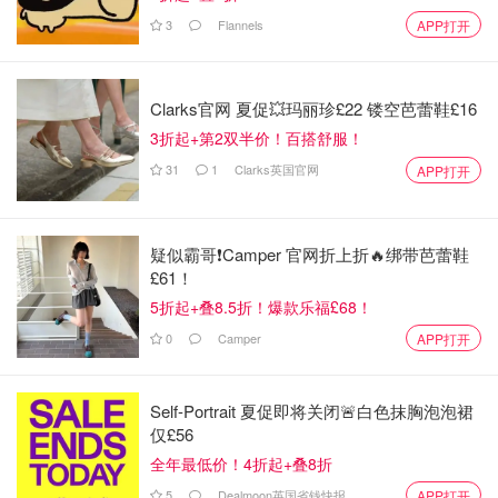
3
Flannels
APP打开
Clarks官网 夏促💥玛丽珍£22 镂空芭蕾鞋£16
3折起+第2双半价！百搭舒服！
31
1
Clarks英国官网
APP打开
疑似霸哥❗️Camper 官网折上折🔥绑带芭蕾鞋
£61！
5折起+叠8.5折！爆款乐福£68！
再将所有的调料倒入其中，带上手套，开始给鸡爪子按摩按
0
Camper
APP打开
摩啦🤣，将所有的爪子，配料，调料搅拌均匀。最后包上保
鲜膜，放入冰箱冷藏室4-5小时即🉑️吃啦
Self-Portrait 夏促即将关闭🚨白色抹胸泡泡裙
特别提醒🔔：因为柠檬泡久了会变苦，如果你们没有办法三
仅£56
天内吃完的话，请记得在第二天的时候可以把柠檬片提前捞
全年最低价！4折起+叠8折
出扔掉，这样就不怕会苦了哦✌️
5
Dealmoon英国省钱快报
APP打开