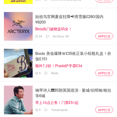
和2021说拜拜
宝藏美食推荐
始祖鸟官网夏促狂降📢滑雪服£280/国内
¥8200
Beta热门破晓蓝码全！
24
Arc'teryx UK
APP打开
Boots 美妆爆降🚨£35收正装小棕瓶礼盒！价
值£151
额外7.2折！Prada护手霜£34
3
Boots
APP打开
钢琴诗人🎹郎朗英国巡演 - 曼城/伯明翰/格拉
等6城
早上10点公售！门票£51起
0
Ticketmaster
APP打开