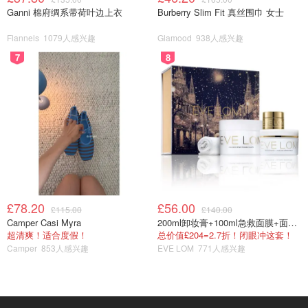
Ganni 棉府绸系带荷叶边上衣
Burberry Slim Fit 真丝围巾 女士
Flannels
1079人感兴趣
Glamood
938人感兴趣
7
8
£78.20
£56.00
£115.00
£140.00
Camper Casi Myra
200ml卸妆膏+100ml急救面膜+面霜+洁颜布
超清爽！适合度假！
总价值£204=2.7折！闭眼冲这套！
Camper
853人感兴趣
EVE LOM
771人感兴趣