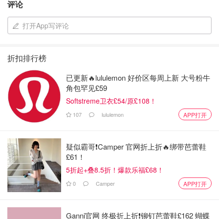
评论
打开App写评论
折扣排行榜
已更新🔥lululemon 好价区每周上新 大号粉牛
角包罕见£59
Softstreme卫衣£54/原£108！
107
lululemon
APP打开
疑似霸哥❗️Camper 官网折上折🔥绑带芭蕾鞋
£61！
5折起+叠8.5折！爆款乐福£68！
0
Camper
APP打开
Ganni官网 终极折上折❗️铆钉芭蕾鞋£162 蝴蝶