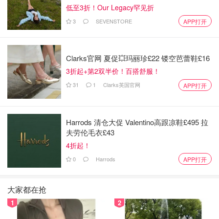
低至3折！Our Legacy罕见折
3
SEVENSTORE
APP打开
Clarks官网 夏促💥玛丽珍£22 镂空芭蕾鞋£16
3折起+第2双半价！百搭舒服！
31
1
Clarks英国官网
APP打开
Harrods 清仓大促 Valentino高跟凉鞋£495 拉
夫劳伦毛衣£43
4折起！
0
Harrods
APP打开
大家都在抢
1
2