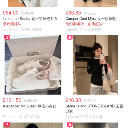
£64.00
£68.85
£108.00
£135.00
lululemon Scuba 宽松半拉链卫衣
Camper Casi Myra 女士乐福鞋
@鸡腿妹妹
他们家爆款！皮质超软~
lululemon
1540人感兴趣
Camper
1416人感兴趣
5
6
£121.50
£46.80
£450.00
£170.00
Alexander McQueen 厚底小白鞋
Stone Island STONE ISLAND 圆领
卫衣
Flannels
1313人感兴趣
Flannels
1078人感兴趣
7
8