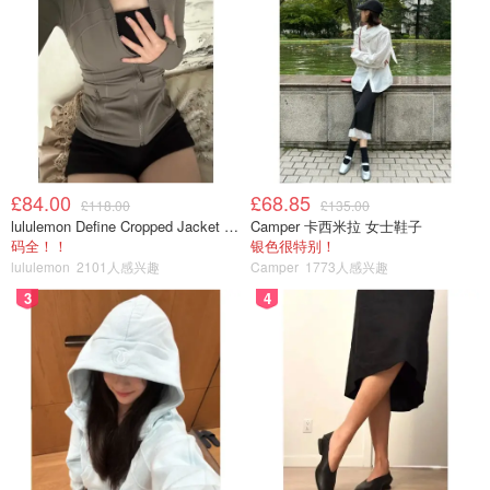
£84.00
£68.85
£118.00
£135.00
lululemon Define Cropped Jacket Nulu 短款夹克
Camper 卡西米拉 女士鞋子
码全！！
银色很特别！
lululemon
2101人感兴趣
Camper
1773人感兴趣
3
4