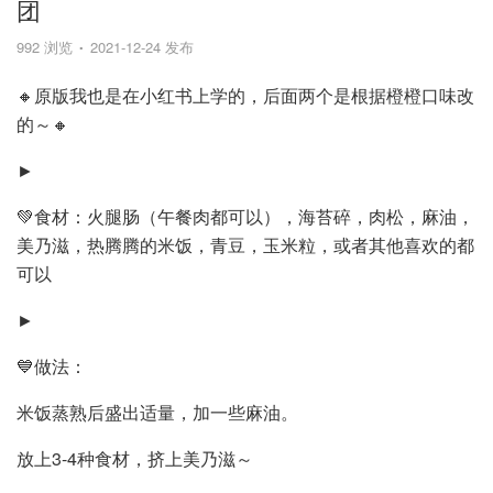
团
992 浏览
2021-12-24 发布
🔸原版我也是在小红书上学的，后面两个是根据橙橙口味改
的～🔸
►
💚食材：火腿肠（午餐肉都可以），海苔碎，肉松，麻油，
美乃滋，热腾腾的米饭，青豆，玉米粒，或者其他喜欢的都
可以
►
💙做法：
米饭蒸熟后盛出适量，加一些麻油。
放上3-4种食材，挤上美乃滋～