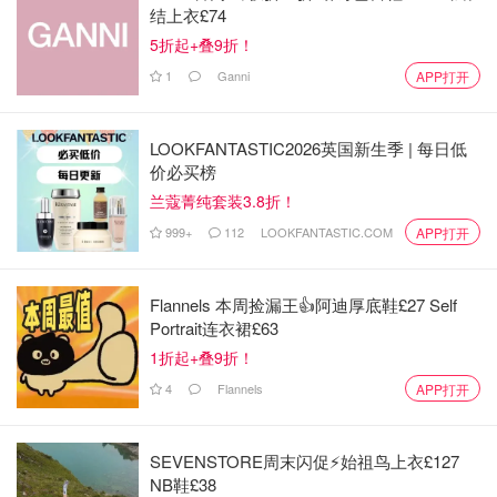
结上衣£74
5折起+叠9折！
1
Ganni
APP打开
LOOKFANTASTIC2026英国新生季 | 每日低
价必买榜
兰蔻菁纯套装3.8折！
999+
112
LOOKFANTASTIC.COM
APP打开
Flannels 本周捡漏王👍阿迪厚底鞋£27 Self
Portrait连衣裙£63
1折起+叠9折！
4
Flannels
APP打开
SEVENSTORE周末闪促⚡️始祖鸟上衣£127
NB鞋£38