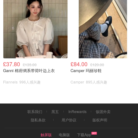
£37.80
£84.00
£135.00
£120.00
Ganni 棉府绸系带荷叶边上衣
Camper 玛丽珍鞋
Flannels
996人感兴趣
Camper
895人感兴趣
宅家躺平指南
红V大本营
联系我们
黑五
InRewards
饭团外卖
隐私条款
用户协议
版权声明
触屏版
电脑版
下载App