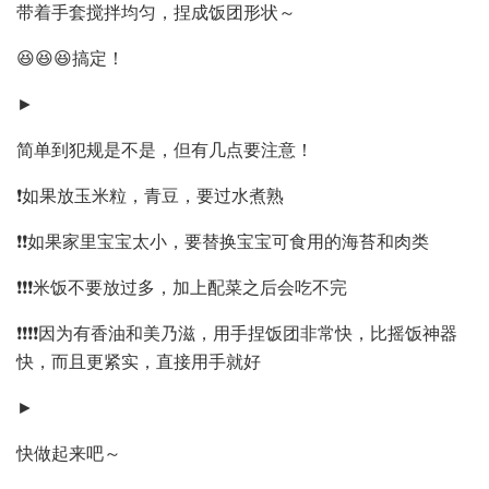
带着手套搅拌均匀，捏成饭团形状～
😆😆😆搞定！
►
简单到犯规是不是，但有几点要注意！
❗️如果放玉米粒，青豆，要过水煮熟
❗️❗️如果家里宝宝太小，要替换宝宝可食用的海苔和肉类
❗️❗️❗️米饭不要放过多，加上配菜之后会吃不完
❗️❗️❗️❗️因为有香油和美乃滋，用手捏饭团非常快，比摇饭神器
快，而且更紧实，直接用手就好
►
快做起来吧～