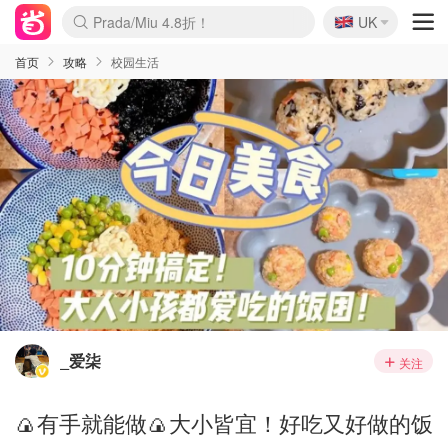
🇬🇧
Prada/Miu 4.8折！
UK
麦卢卡蜂蜜夏促！个位数！
啥？必胜客披萨5折！
首页
攻略
校园生活
_爱柒
关注
🍙有手就能做🍙大小皆宜！好吃又好做的饭