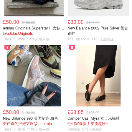
£50.00
£30.00
£165.00
£140.00
adidas Originals Superstar II 女款串珠休闲鞋 黑色
New Balance 2002 Pure Silver 复古
@adidasOriginals
跑鞋
The Hip Store
1275人感兴趣
The Hip Store
1165人感兴趣
7
8
属于植物性来源成分，极温和、不易刺激，
保湿效果比第三
代更强
，在代谢角质、疏通毛囊、保湿和抗氧化之外，麦芽
糖酸还具有
美白
的效果。
£50.00
£68.85
£190.00
£135.00
New Balance 996 美国制造 粉色
Camper Casi Myra 女士乐福鞋
美产真的很好穿啊@mimimia
他们家爆款！皮质超软~
The Hip Store
1165人感兴趣
Camper
979人感兴趣