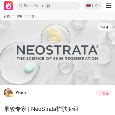
🇬🇧
Prada/Miu 4.8折！
UK
麦卢卡蜂蜜夏促！个位数！
啥？必胜客披萨5折！
首页
攻略
护肤
4
Yhnn
关注
果酸专家 | NeoStrata护肤套组