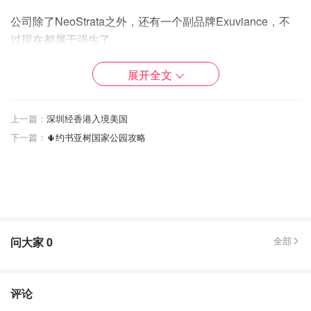
公司除了NeoStrata之外，还有一个副品牌Exuviance，不
过现在都属于强生了。
果酸分类
展开全文
上一篇：
深圳经香港入境美国
第一代果酸
下一篇：
🌵约书亚树国家公园攻略
【代表成分】甘醇酸 | Glycolic Acid
问大家
0
全部
评论