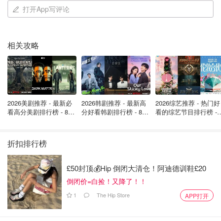
打开App写评论
相关攻略
2026美剧推荐 - 最新必
2026韩剧推荐 - 最新高
2026综艺推荐 - 热门好
看高分美剧排行榜 - 8月
分好看韩剧排行榜 - 8月
看的综艺节目排行榜 - 
最新: 《​​足球教练 》第
最新：丁海寅《我的荒
月最新:《​​伦敦合伙人
四季回归！
糖恋爱 》上线❣️
回归啦
折扣排行榜
£50封顶💰Hip 倒闭大清仓！阿迪德训鞋£20
分子量最小的果酸，渗透性强，敏感肌慎用，是市面上果酸
焕肤与护肤品的主要成分。
倒闭价=白捡！又降了！！
1
The Hip Store
APP打开
主要功效是
剥脱角质、加速胶质细胞代谢
：