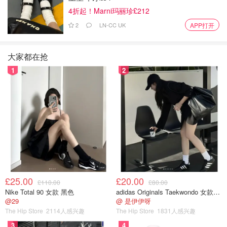
【代表成分】乳糖酸 | Lactobionic Acid
4折起！Marni玛丽珍£212
2
LN-CC UK
APP打开
大家都在抢
1
2
£25.00
£20.00
£110.00
£80.00
Nike Total 90 女款 黑色
adidas Originals Taekwondo 女款黑色运动鞋
@29
@ 是伊伊呀
The Hip Store
2114人感兴趣
The Hip Store
1831人感兴趣
3
4