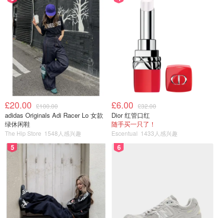
分子更大，刺激性继续降低，剥脱角质的效果继续减弱，
保
湿和抗衰老的能力大幅提高，对炎症皮肤具有保护和舒缓作
用
。
第四代果酸
£20.00
£6.00
£100.00
£32.00
【代表成分】麦芽糖酸 | Maltobionic Acid
adidas Originals Adi Racer Lo 女款
Dior 红管口红
绿休闲鞋
随手买一只了！
The Hip Store
1548人感兴趣
Escentual
1433人感兴趣
5
6