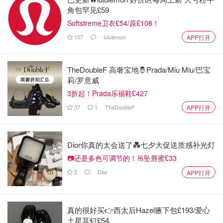
角包罕见£59
Softstreme卫衣£54/原£108！
107
lululemon
APP打开
TheDoubleF 高奢宝地🤴Prada/Miu Miu/巴宝
莉/罗意威
3折起！Prada乐福鞋£427
37
1
TheDoubleF
APP打开
Dior你真的太会送了💑七夕大促送质感补光灯
分子较大，渗透性减弱，刺激性降低，尽管剥脱角质的效果
📷还是多色可调节的！吊坠唇蜜£33
有所降低，但
增加了保湿、抗氧化和增强皮肤屏障的效果
。
2
Dior
APP打开
第三代果酸
真的很好买👉西太后Hazel腋下包£193/爱心
土星耳钉£54