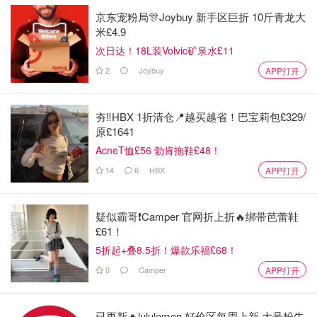
脸部的老化角质细胞即时脱落，可以短时间感受到皮肤
京东宠粉局🎊Joybuy 新手区巨折 10斤青龙大
变得细腻光滑
米£4.9
毛囊上堆积的老化角质层去除了，毛孔得到疏通，皮脂
次日达！18L装Volvic矿泉水£11
顺利排出，从而有效治疗痘痘
2
Joybuy
APP打开
黑色素沉积在表皮中，角质细胞的代谢加速后，也加速
了沉积的黑色素脱落，起到美白的效果
夯‼️HBX 1折清仓📍越买越省！巴宝莉包£329/
原£1641
AcneT恤£56 勃肯拖鞋£48！
第二代果酸
14
6
HBX
APP打开
【代表成分】内酯型葡萄糖酸 | Gluconolactone
疑似霸哥❗️Camper 官网折上折🔥绑带芭蕾鞋
£61！
5折起+叠8.5折！爆款乐福£68！
0
Camper
APP打开
已更新🔥lululemon 好价区每周上新 大号粉牛