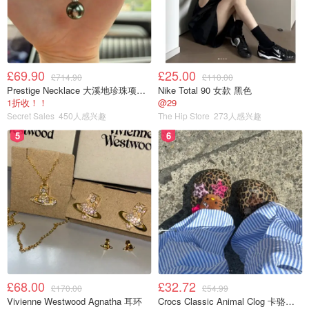
用到，孩子特别喜欢用这个杯子喝水，迷之爱恋！
£69.90
£25.00
£714.90
£110.00
Prestige Necklace 大溪地珍珠项链 10-11mm
Nike Total 90 女款 黑色
1折收！！
@29
Secret Sales
450人感兴趣
The Hip Store
273人感兴趣
5
6
£68.00
£32.72
£170.00
£54.99
好啦这一期分享到这里，这几款养娃好物都是经过长时间实
Vivienne Westwood Agnatha 耳环
Crocs Classic Animal Clog 卡骆驰动物印花洞洞鞋