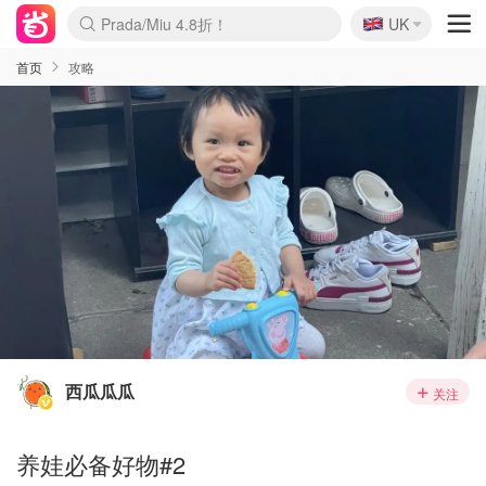
🇬🇧
Prada/Miu 4.8折！
UK
麦卢卡蜂蜜夏促！个位数！
啥？必胜客披萨5折！
首页
攻略
西瓜瓜瓜
关注
养娃必备好物#2