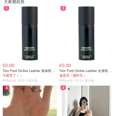
大家都在抢
1
2
£0.00
£0.00
Tom Ford Ombre Leather 身体喷雾 150ml
Tom Ford Ombre Leather 全身喷雾 150ml
卡霸哥了！！
速度买！随时无！
📌think baby 不锈钢碗套装
AllBeauty
2630人感兴趣
AllBeauty
1410人感兴趣
3
4
这套碗我是某天在amazon刷到特价，才13刀左右入的，非
常好用，有两个碗一个长方形盒子一个杯子，除了杯子，其
余三个都附有盖子。盖子合得很紧，液体也不漏，不锈钢和
塑料可以分离，清洁很方便，又不怕放热食品会烫手，和小
朋友出门玩的时候我基本都用这款碗带食物。在家也时常会