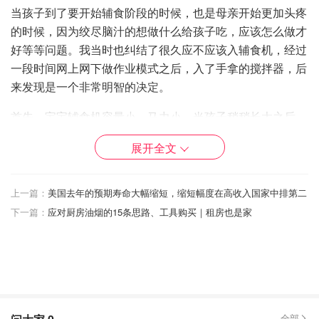
当孩子到了要开始辅食阶段的时候，也是母亲开始更加头疼
的时候，因为绞尽脑汁的想做什么给孩子吃，应该怎么做才
好等等问题。我当时也纠结了很久应不应该入辅食机，经过
一段时间网上网下做作业模式之后，入了手拿的搅拌器，后
来发现是一个非常明智的决定。
首先，宝宝辅食机容量小，马力小，当孩子稍稍长大之后，
很容易弃置，后续也在日常生活中不怎么能用得上。而手拿
展开全文
的搅拌器，和辅食机功能差不多，容量可以自己控制，份量
小的话用放得下搅拌器的小杯，想多做放冰箱冷藏的话用大
杯子也可以！（最好用直筒状的容器，宽口的容易飞溅
上一篇：
美国去年的预期寿命大幅缩短，缩短幅度在高收入国家中排第二
噢。）
下一篇：
应对厨房油烟的15条思路、工具购买｜租房也是家
当孩子大了，吃正餐而不是辅食的时候，这个搅拌机可以处
理日常搅拌的需要，像可以搅拌各种泥，土豆泥，紫薯泥，
枣泥。有一些手动搅拌器还会配打奶器，还能自己打奶泡
（喝咖啡的朋友应该会用得上噢）。我是觉得手拿搅拌器性
价比略高。
全部