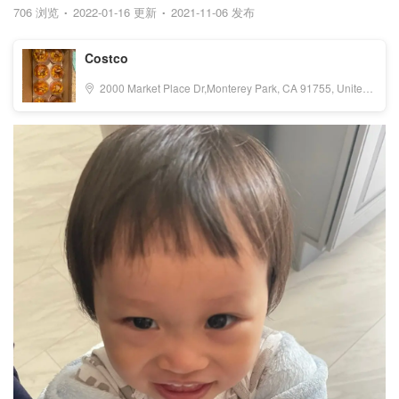
706 浏览
2022-01-16 更新
2021-11-06 发布
Costco
2000 Market Place Dr,Monterey Park, CA 91755, United States, Monterey Park, CA 91755