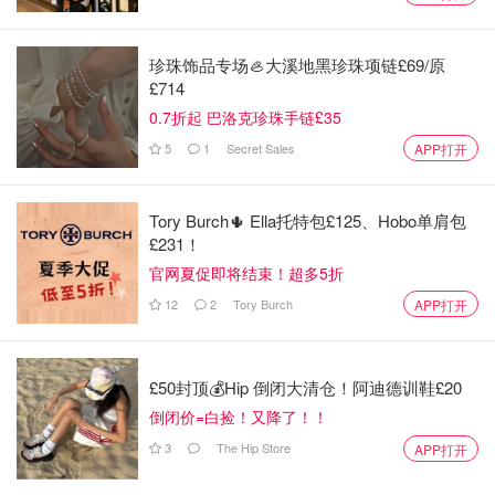
珍珠饰品专场🦪大溪地黑珍珠项链£69/原
£714
0.7折起 巴洛克珍珠手链£35
5
1
Secret Sales
APP打开
Tory Burch🌵 Ella托特包£125、Hobo单肩包
£231！
官网夏促即将结束！超多5折
12
2
Tory Burch
APP打开
£50封顶💰Hip 倒闭大清仓！阿迪德训鞋£20
📌天际蒸炖两用锅
倒闭价=白捡！又降了！！
3
The Hip Store
APP打开
当然辅食到正餐，少不了做一些粥呀饭呀，蒸一些手指食
物，鸡蛋等等。这款蒸炖锅就能帮很大忙，里头有两个小炖