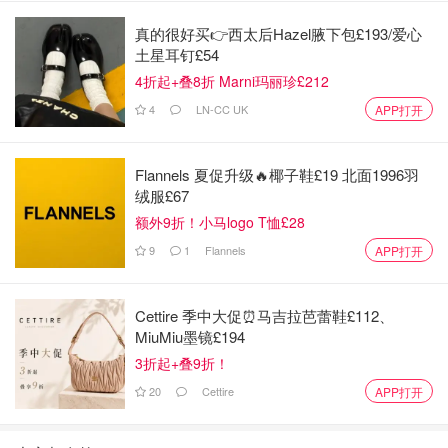
盅和一个大的炖盅。我通常一个小炖盅煮粥，一个煮饭，上
真的很好买👉西太后Hazel腋下包£193/爱心
面放个架子，蒸胡萝卜，芹菜条，红薯等等！蒸炖两不误，
土星耳钉£54
还不需要看火怕糊，也不需要一直注意时间。蒸炖锅有计时
4折起+叠8折 Marni玛丽珍£212
也有预约，可以有空的时候放好材料，设定时间开煮，就不
4
LN-CC UK
APP打开
怕到饭点的时候遇上孩子哭闹，食物一下子准备不上来！非
常方便友好！
Flannels 夏促升级🔥椰子鞋£19 北面1996羽
等孩子不需要辅食的时候，炖盅还可以自己使用，我喜欢没
绒服£67
事就炖点汤喝（一小盅一人份量），这样不怕吃不完隔夜没
额外9折！小马logo T恤£28
有营养，大盅也够一家一人一小碗汤。还可以做各种炖甜品
9
1
Flannels
APP打开
（嘿嘿我的挚爱，例如冰糖炖雪梨，雪耳炖木瓜这样的）。
我是觉得这锅真的是一锅十几用！非常爱❤️！
Cettire 季中大促⏰马吉拉芭蕾鞋£112、
MiuMiu墨镜£194
3折起+叠9折！
20
Cettire
APP打开