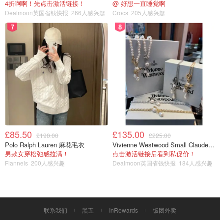
4折啊啊！先点击激活链接！
@ 好想一直睡觉啊
践得出来的使用感想，我是真心觉得好用，希望可以帮到大
Dealmoon英国省钱快报
266人感兴趣
Crocs
205人感兴趣
家！😊
7
8
创作新赛季
养娃必备好物
£85.50
£135.00
£190.00
£225.00
Polo Ralph Lauren 麻花毛衣
Vivienne Westwood Small Claude 珍珠项链
男款女穿松弛感拉满！
点击激活链接后看到私促价！
Flannels
200人感兴趣
Dealmoon英国省钱快报
184人感兴趣
联系我们
黑五
InRewards
饭团外卖