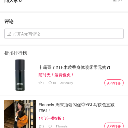
问大家
0
评论
打开App写评论
折扣排行榜
卡霸哥了❓TF木质香身体喷雾零元购❓❗
随时无！运费也免！
7
15
AllBeauty
APP打开
Flannels 周末顶奢闪促💥YSL马鞍包直减
£961！
1折起+叠9折！
2
Flannels
APP打开