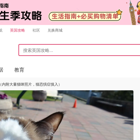
航
英国攻略
社区
兑换商城
居
教育
（内附大量猫咪照片，猫恐惧症慎入）