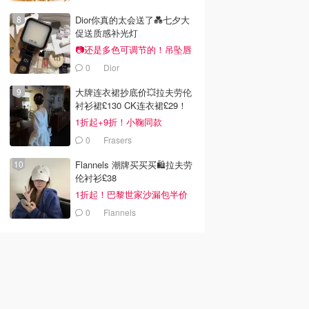
报
Dior你真的太会送了💑七夕大
促送质感补光灯
📷还是多色可调节的！吊坠唇
蜜£33
0
Dior
大牌连衣裙抄底价💥拉夫劳伦
衬衫裙£130 CK连衣裙£29！
1折起+9折！小鞠同款
Ganni£88
0
Frasers
Flannels 潮牌买买买🛍️拉夫劳
伦衬衫£38
1折起！巴黎世家沙漏包半价
0
Flannels