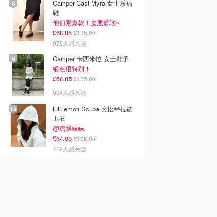
Camper Casi Myra 女士乐福
鞋
他们家爆款！皮质超软~
£68.85
£135.00
979人感兴趣
Camper 卡西米拉 女士鞋子
银色很特别！
£68.85
£135.00
934人感兴趣
lululemon Scuba 宽松半拉链
卫衣
@鸡腿妹妹
£64.00
£108.00
712人感兴趣