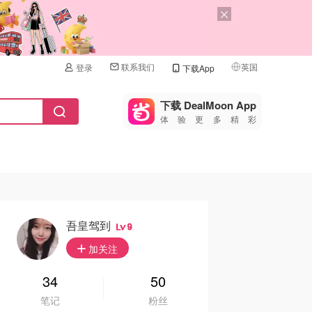
联系我们
英国
登录
下载App
🇺🇸
美国
下载 DealMoon App
体验更多精彩
🇨🇳
中国
🇨🇦
加拿大
🇬🇧
英国
🇩🇪
德国
吾皇驾到
9
🇫🇷
加关注
法国
🇮🇹
34
50
意大利
笔记
粉丝
🇦🇺
澳洲