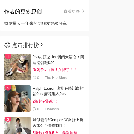
作者的更多原创
查看更多
🇳🇿
新西兰
掉发星人一年来的防脱发经验分享
点击排行榜
£50封顶💰Hip 倒闭大清仓！阿
迪德训鞋£20
倒闭价=白捡！又降了！！
0
The Hip Store
Ralph Lauren 疯批狂降💥白衬
衫£36 麻花毛衣£85
2折起+叠9折！
0
Flannels
疑似霸哥❗️Camper 官网折上折
🔥绑带芭蕾鞋£61！
5折起+叠8.5折！爆款乐福