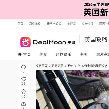
首页
新生攻略
开学季必买
抢好货
点击排行
商家导
英国攻略
首页
美食
购物娱乐
变美
房屋家
攻略首页
家居厨卫
宠物
论如何带猫咪旅行攻略
2
25
10
6