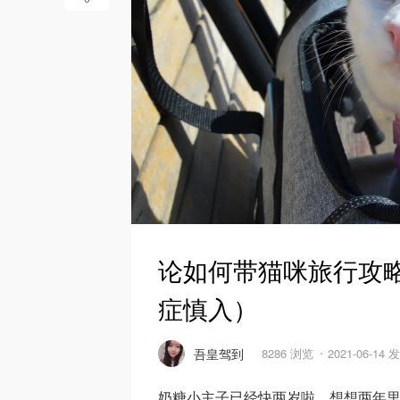
论如何带猫咪旅行攻
症慎入）
吾皇驾到
8286 浏览
2021-06-14 
奶糖小主子已经快两岁啦，想想两年