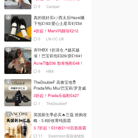
£68！
0
Camper
真的很好买👉西太后Hazel腋
下包£193/爱心土星耳钉£54
4折起！Marni玛丽珍£212
0
LN-CC UK
夯‼️HBX 1折清仓📍越买越
省！巴宝莉包£329/原£1641
AcneT恤£56 勃肯拖鞋£48！
6
HBX
TheDoubleF 高奢宝地🤴
Prada/Miu Miu/巴宝莉/罗意威
3折起！Prada乐福鞋£427
1
TheDoubleF
英国新生季必买🔥兰蔻 抢购攻
略 - 3.8折收菁纯面霜
3.7折起！£31收£110百肽面霜
套装
11
Dealmoon英国省钱快