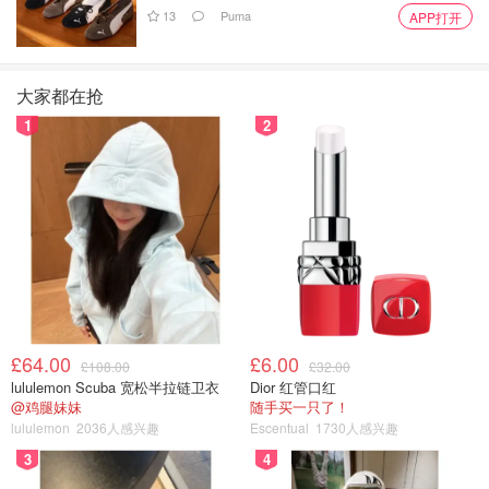
13
Puma
APP打开
大家都在抢
1
2
£64.00
£6.00
£108.00
£32.00
lululemon Scuba 宽松半拉链卫衣
Dior 红管口红
@鸡腿妹妹
随手买一只了！
lululemon
2036人感兴趣
Escentual
1730人感兴趣
3
4