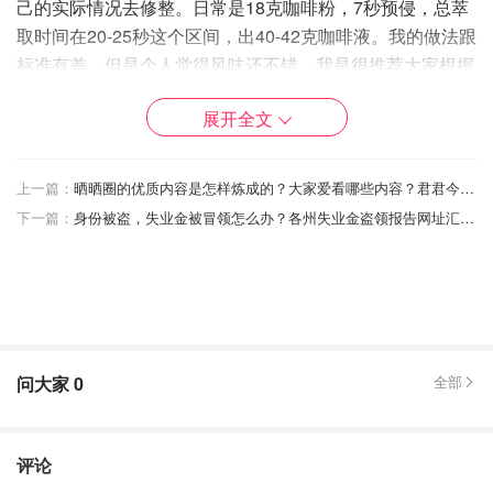
己的实际情况去修整。日常是18克咖啡粉，7秒预侵，总萃
取时间在20-25秒这个区间，出40-42克咖啡液。我的做法跟
标准有差，但是个人觉得风味还不错。我是很推荐大家根据
自己情况去做调整的。
展开全文
开机，热机器
上一篇：
晒晒圈的优质内容是怎样炼成的？大家爱看哪些内容？君君今天来做大揭秘！
下一篇：
身份被盗，失业金被冒领怎么办？各州失业金盗领报告网址汇总！
咖啡机开机后，我会把粉盘（single-wall）装到手柄
（protarfiler），然后卡进咖啡机上按一次double shot出水
（blind shot）。目的是为了让冲煮头能在没有太大压力情
况下预先达到工作温度，同时也是为了让粉盘跟手柄预热，
大咖说让粉盘跟手柄达到温度后，出品会好很多。出品是否
有帮助，暂时我没尝出来，但是我也当热机器，所以就照办
问大家
0
全部
啦。
评论