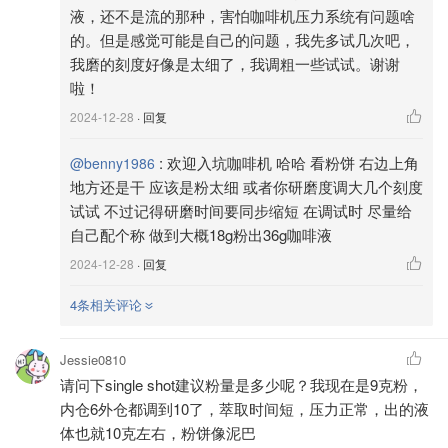
液，还不是流的那种，害怕咖啡机压力系统有问题啥
的。但是感觉可能是自己的问题，我先多试几次吧，
我磨的刻度好像是太细了，我调粗一些试试。谢谢
啦！
2024-12-28
· 回复
:
欢迎入坑咖啡机 哈哈 看粉饼 右边上角
@benny1986
地方还是干 应该是粉太细 或者你研磨度调大几个刻度
试试 不过记得研磨时间要同步缩短 在调试时 尽量给
自己配个称 做到大概18g粉出36g咖啡液
2024-12-28
· 回复
4条相关评论
Jessie0810
请问下single shot建议粉量是多少呢？我现在是9克粉，
内仓6外仓都调到10了，萃取时间短，压力正常，出的液
体也就10克左右，粉饼像泥巴