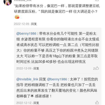
“如果粉饼带有水分，像泥巴一样，那就需要调整磨豆机
咖啡豆
研磨度跟压粉。” 我的就是像泥巴一样 往大调还是小？
在出blind shot预热的同时，我会称18.2g----18.5g咖啡豆。
Breville机器的磨豆机，我从来都没试过能在不掉粉、不浪
2022-12-09
· 回复
费粉的前提下，用protafilter能装到18g咖啡粉。所以我每次
:
带有水分会有几个可能性 第一是粉太
@benny1986
都称定量的粉，然后再放进豆仓。这样我能保证每次出的粉
细 水渗透程度有限 你看你的咖啡液出水会不会太慢或
不会有太大的误差跟太多的浪费，同时也对咖啡豆有一定的
者成滴水状态 可以把粉调粗一点 第二点（可能性比较
保护。我的Breville 878，不知道为什么原厂配的是一个不
大）你的粉量不够 高压之下你的粉跟冲煮头之间缝隙
带滤色的透明豆仓，光照会对咖啡豆有较大的影响，我的机
太大 可以称一下是否有18g山下的粉量 第三点是萃取
器还刚才放在窗户边上。
时间过长 比如30多40多秒 也会出现这样情况
2022-12-09
· 回复
2
回复
:
太神了！按照您的
@invisible_link
@benny1986
指导 把粉稍微调粗了一丢丢 把粉量也只加了一丢丢
然后出来的效果发生了翻天覆地的变化！颜色和风味
都棒极了🌟 感谢感谢！
2022-12-12
· 回复