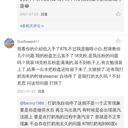
题😂
2021-07-23
· 回复
4条相关评论
Sunflower411
我看你的介紹也入手了878,不过我是咖啡小白,想请教你
几个问题.我的粉盘怎么装不了18克粉,是我压粉的问题
吗？我装18克粉后粉盘满满的,裝不到机子上,有次勉强装
上了,結果一出水把粉盘还给崩下来了,太狼狈了.还有我打
奶泡有的时候steamer 自动停了 是我打的太久吗？不好
意思 问这些问题 打扰了
磨豆
2021-07-22
· 回复
机器的磨豆机大概1秒能出1克的咖啡粉，我是设置成11秒
磨豆时间，分两次来装。因为如果一次性出粉的话，大概出
:
打奶泡自动停了这就不是一个正常现象
@benny1986
要是你是做排水后 再立马出蒸汽 有时候是会出现蒸汽
到13-14克咖啡粉之后，后面的咖啡粉都会散落在protafilter
没跟上 要是在打奶泡的过程中蒸汽没了 那就是不正常
以外，这就造成狼藉不堪跟浪费。
现象 不会存在打奶泡太久的问题 878打奶泡到60度c