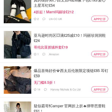
土星耳钉£54
4折起！Marni玛丽珍£212
2
LN-CC UK
APP打开
亚马逊时尚区💥满£25减£10！玛丽珍洞洞鞋
£24
哥伦比亚抓绒外套£19
1
Amazon
APP打开
爆品首饰好价💎西太后伦敦限定项链£85 耳钉
手动布粉
£59
无门槛8.5折！
第一次的11秒出粉后，我会先用手布粉，轻轻地把咖啡粉往
14
Harvey Nichols & Co Ltd
APP打开
底部压，为后续的咖啡粉腾出足够的空间。图3就是后续的
咖啡粉。装后粉之后，我会习惯性地再称下粉的重量，如果
相差甚远，我会后续再加豆子。刚好这次全接上了，零浪
疑似霸哥❗️Camper 官网折上折🔥绑带芭蕾鞋
£61！
费。