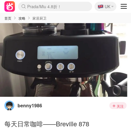
🇬🇧
Prada/Miu 4.8折！
UK
麦卢卡蜂蜜夏促！个位数！
啥？必胜客披萨5折！
首页
攻略
家居厨卫
benny1986
关注
每天日常咖啡——Breville 878