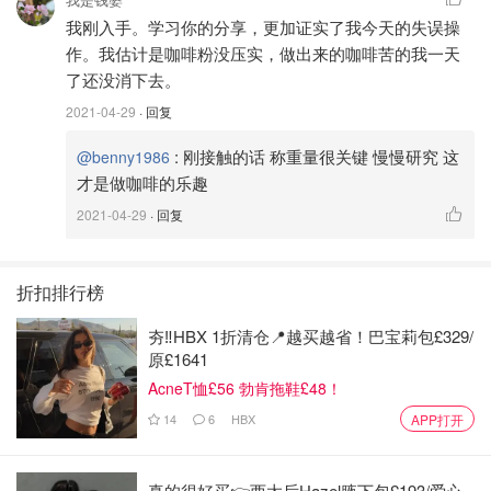
我刚入手。学习你的分享，更加证实了我今天的失误操
作。我估计是咖啡粉没压实，做出来的咖啡苦的我一天
了还没消下去。
2021-04-29
· 回复
:
刚接触的话 称重量很关键 慢慢研究 这
@benny1986
才是做咖啡的乐趣
2021-04-29
· 回复
折扣排行榜
夯‼️HBX 1折清仓📍越买越省！巴宝莉包£329/
原£1641
AcneT恤£56 勃肯拖鞋£48！
14
6
HBX
APP打开
真的很好买👉西太后Hazel腋下包£193/爱心