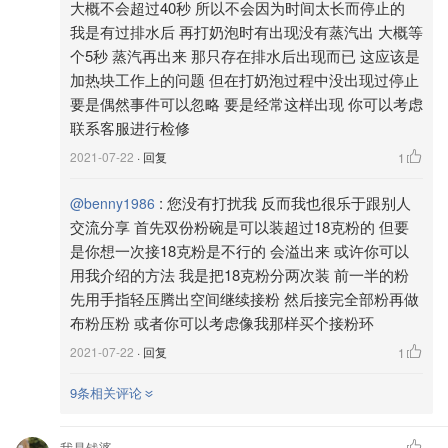
大概不会超过40秒 所以不会因为时间太长而停止的
我是有过排水后 再打奶泡时有出现没有蒸汽出 大概等
个5秒 蒸汽再出来 那只存在排水后出现而已 这应该是
加热块工作上的问题 但在打奶泡过程中没出现过停止
要是偶然事件可以忽略 要是经常这样出现 你可以考虑
联系客服进行检修
2021-07-22
· 回复
1
:
您没有打扰我 反而我也很乐于跟别人
@benny1986
交流分享 首先双份粉碗是可以装超过18克粉的 但要
是你想一次接18克粉是不行的 会溢出来 或许你可以
用我介绍的方法 我是把18克粉分两次装 前一半的粉
先用手指轻压腾出空间继续接粉 然后接完全部粉再做
布粉压粉 或者你可以考虑像我那样买个接粉环
2021-07-22
· 回复
1
9条相关评论
我是钱婆