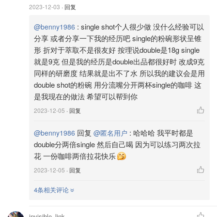
2023-12-03
· 回复
:
single shot个人很少做 没什么经验可以
@benny1986
分享 或者分享一下我的经历吧 single的粉碗形状呈锥
形 折对于萃取不是很友好 按理说double是18g single
就是9克 但是我的经历是double出品都很好时 改成9克
同样的研磨度 结果就是出不了水 所以我的建议会是用
double shot的粉碗 用分流嘴分开两杯single的咖啡 这
是我现在的做法 希望可以帮到你
这里插个话题，咖啡机的顶部是一个暖杯区。杯子跟
2023-12-05
· 回复
protafilter一样道理，大咖说杯子预热后，咖啡的口感会好很
多（本人还是没尝出来 >_< )。暖杯区就是帮你热杯子的，
回复
:
哈哈哈 我平时都是
@benny1986
@匿名用户
所以很多人会选择让机器热机15分钟才开始做咖啡。但我的
double分两倍single 然后自己喝 因为可以练习两次拉
878，开机如果不出热水，我等到他自动关机了（大概30分
花 一份咖啡两倍拉花快乐
钟），暖杯区也还是冰冰的，不知道是我个人问题还是这个
2023-12-05
· 回复
型号的通病，在使用同款咖啡机的咖啡友请留言分享下这个
问题。
4条相关评论
invisible_link