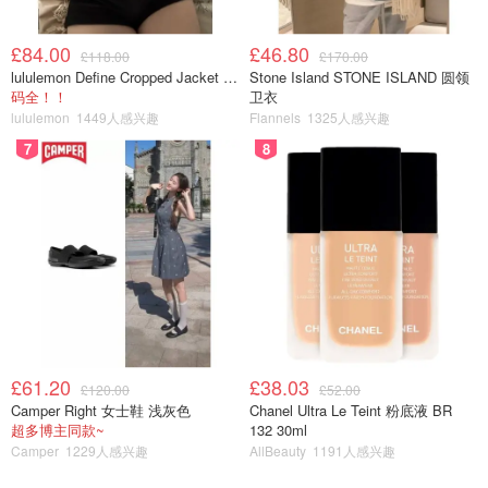
£84.00
£46.80
£118.00
£170.00
lululemon Define Cropped Jacket Nulu 短款夹克
Stone Island STONE ISLAND 圆领
码全！！
卫衣
lululemon
1449人感兴趣
Flannels
1325人感兴趣
7
8
£61.20
£38.03
£120.00
£52.00
Camper Right 女士鞋 浅灰色
Chanel Ultra Le Teint 粉底液 BR
超多博主同款~
132 30ml
Camper
1229人感兴趣
AllBeauty
1191人感兴趣