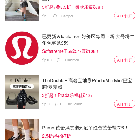
5折起+叠8.5折！爆款乐福£68！
0
Camper
APP打开
已更新🔥lululemon 好价区每周上新 大号粉牛
角包罕见£59
Softstreme卫衣£54/原£108！
107
lululemon
APP打开
TheDoubleF 高奢宝地🤴Prada/Miu Miu/巴宝
莉/罗意威
3折起！Prada乐福鞋£427
37
1
TheDoubleF
APP打开
Puma|芭蕾风贯彻到底🎀红色芭蕾鞋£26！
2.5折起+叠7折！