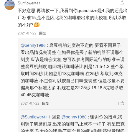
Sunflower411
擦干
不好意思,再请教一下,我看到你grand size是4 我的还是出
预热之后我会把粉盘拆出来，用布把里外的水分尽量地擦干
厂标准15,是不是因此我的咖啡磨出來的比較粗 所以萃取
然后再装回去接粉。
的不好?
2021-07-22
· 回复
:
磨豆机的刻度说不定的 要看不同豆子
@benny1986
看出品情况去调整 但如果你是买了新的机器不调那个
刻度 应该是粉会太粗 您可以参考国际流行的标准来调
整磨豆机刻度 咖啡粉跟咖啡液比例是1:1.5-1:2 整个萃
取时间25秒 比如您用18克咖啡粉 在25秒 萃取到36克
的咖啡液 不过你可以按自己口味去调整 但是尽量不要
偏离那个标准太多 我现在是22-25秒 18-18.5克粉萃取
40-45克咖啡液
2021-07-22
· 回复
1
回复
:
谢谢你的指点,我
@Sunflower411
@benny1986
刚调了研磨刻度,出來的咖啡马上就不一样了 有星巴克
的水平.马大哈的我 喝了两个月的粗调咖啡还没发现问