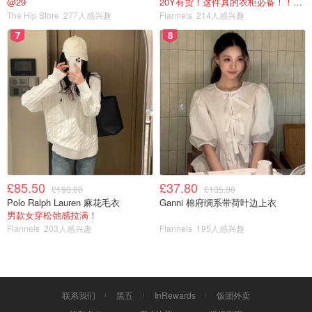
@29
20Y有货！这件真的衣柜必备！！@蜜子不爱吃
The Hip Store
277人感兴趣
Flannels
214人感兴趣
7
8
🔴图片来源于网络。
£85.50
£37.80
£190.00
£135.00
Polo Ralph Lauren 麻花毛衣
Ganni 棉府绸系带荷叶边上衣
🙏谢谢阅读🙏
男款女穿松弛感拉满！
Flannels
203人感兴趣
Flannels
195人感兴趣
💕💕💕💕💕💕💕💕💕💕
君君辅导班13期
联系我们
黑五
InRewards
饭团外卖