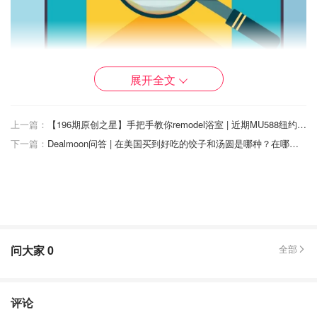
展开全文
上一篇：
【196期原创之星】手把手教你remodel浴室 | 近期MU588纽约直飞上海回国全流程攻略 | 用HSA实现三重省税 | 在美smile近视手术体验分享
下一篇：
Dealmoon问答 | 在美国买到好吃的饺子和汤圆是哪种？在哪里可以买到？
📧您的电子邮件地址可以通过多种方式落入垃圾邮件发送者
手中，以下是一些常见的。
📧与您有业务往来的人已被违反。 一旦向任何公司提供您
的电子邮件地址，它将进入某种数据库。 即使该数据库是
问大家
0
全部
私有的（不打算用作营销列表），如果企业成为违规行为的
受害者，您的信息也将掌握在地下。
评论