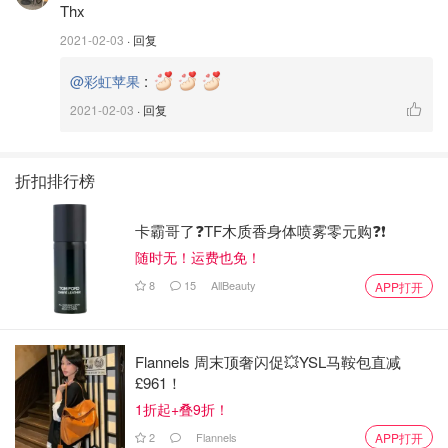
他垃圾邮件发送者列表只是时间问题。
Thx
2021-02-03
· 回复
📧有一些网站可以告诉您，您的地址是否属于重大违规行
为，
:
@彩虹苹果
2021-02-03
· 回复
例如https：//HaveIBeenPwned.com
https：//PwnedList.com或
折扣排行榜
https://BreachAlarm.com
卡霸哥了❓TF木质香身体喷雾零元购❓❗
但是较小的漏洞不会出现在其中任何一个上。
随时无！运费也免！
8
15
AllBeauty
APP打开
Flannels 周末顶奢闪促💥YSL马鞍包直减
£961！
1折起+叠9折！
2
Flannels
APP打开