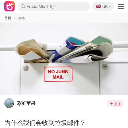
🇬🇧
Prada/Miu 4.8折！
UK
麦卢卡蜂蜜夏促！个位数！
啥？必胜客披萨5折！
首页
攻略
彩虹苹果
关注
为什么我们会收到垃圾邮件？