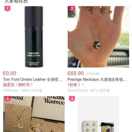
大家都在抢
1
2
📧您的电子邮件程序已加载图像。 垃圾邮件发送者用一种
真正聪明的方式来验证您的地址，方法是包括一个跟踪图
像，该图像会自动为大多数用户加载。 一旦您的电子邮件
程序加载了图像，垃圾邮件发送者就会通过其跟踪系统收到
通知，并且您已列入列表（大多数电子邮件程序都有阻止图
像的设置，直到您说要下载它们为止）。
£0.00
£69.90
£714.90
Tom Ford Ombre Leather 全身喷雾 150ml
Prestige Necklace 大溪地珍珠项链 10-11mm
速度买！随时无！
1折收！！
AllBeauty
1484人感兴趣
Secret Sales
447人感兴趣
3
4