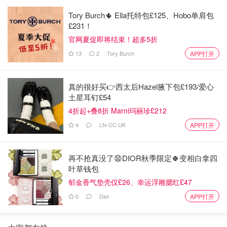
📧您已取消订阅垃圾邮件。 我们都看到过链接，这些链接
Tory Burch🌵 Ella托特包£125、Hobo单肩包
声称，如果您以后不想再收到任何消息，只需单击取消订阅
£231！
按钮或在主题行中回复“取消订阅”即可。 通常，退订信息会
官网夏促即将结束！超多5折
附带“保证退订”或俗语，声称它们遵循美国的垃圾邮件法
13
2
Tory Burch
APP打开
规。
📧取消订阅您从未订阅过的内容的问题在于，您可能只在验
真的很好买👉西太后Hazel腋下包£193/爱心
证自己已坏人手中的地址。 请记住，垃圾邮件发送者不会
土星耳钉£54
遵守规则，会尽其所能来验证您的地址，然后将其出售给其
4折起+叠8折 Marni玛丽珍£212
他人。
4
LN-CC UK
APP打开
再不抢真没了😧DIOR秋季限定🍀变相白拿四
叶草钱包
郁金香气垫壳仅£26、幸运浮雕腮红£47
0
Dior
APP打开