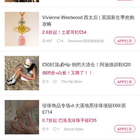
Vivienne Westwood 西太后 | 英国新生季抢购
📧您在网上发布了包含您的电子邮件地址的内容。 垃圾邮
攻略
件发送者使用电子邮件搜集机器人扫描Internet，以查找您
2.6折起！土星耳钉£54
要使用的有效电子邮件地址，该地址在各种垃圾邮件列表
457
8
Dealmoon英国省钱快报
APP打开
中。 利用您的电子邮件地址的任何类型的在线活动（注册
域，博客，论坛，社交网络等）都可能会将其公开。
£50封顶💰Hip 倒闭大清仓！阿迪德训鞋£20
倒闭价=白捡！又降了！！
3
The Hip Store
APP打开
珍珠饰品专场🦪大溪地黑珍珠项链£69/原
£714
0.7折起 巴洛克珍珠手链£35
5
1
Secret Sales
APP打开