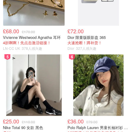
£68.00
£72.00
£170.00
Vivienne Westwood Agnatha 耳环
Dior 限量版眼影盘 365
📧垃圾邮件是在线生活中的一个事实，因此，使用带有可靠
4折啊啊！先点击激活链接！
火速抢断！蹲补货！
的反垃圾邮件技术的电子邮件程序（我最喜欢Gmail）避免
LN-CC UK
378人感兴趣
Dior
327人感兴趣
我已经提到的内容是最好的选择。
5
6
£25.00
£36.00
£110.00
£79.00
Nike Total 90 女款 黑色
Polo Ralph Lauren 男童长袖衬衫 Oxford