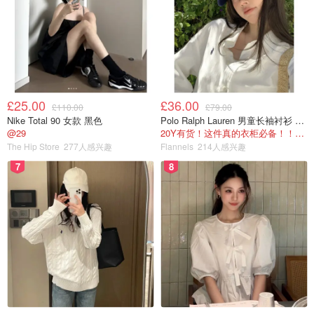
1. 以前眷恋城市的我要开始研究国家公园，长周末和假期带
娃去看山看水Hug the Trees！😘
2. 多自己动手做少糖的全麦面包和muffin，尽量远离甜腻腻
的蛋糕和甜品（好难哦😓）
3. 多吃🐟少吃🥩 多吃水果和蔬菜（口号喊好多年了🤪）
£25.00
£36.00
£110.00
£79.00
Nike Total 90 女款 黑色
Polo Ralph Lauren 男童长袖衬衫 Oxford
4. 坚定地重拾一样年少时的爱好吧🤔
@29
20Y有货！这件真的衣柜必备！！@蜜子不爱吃
The Hip Store
277人感兴趣
Flannels
214人感兴趣
首站去了Knights Ferry Covered Bridge，中文应该就是廊
7
8
桥了吧，这座桥位于中加三谷地区，去往优胜美地国家公园
的路上会经过。也是密西西比河以西最长，全美第二长的廊
桥。桥的一边是picnic 区有一条小trail，另一边是石头小
山。现在冬天，树都枯黄，水位很低但非常清澈。在那一不
小心就玩了快两小时，要不是肚子饿了还想再留一会儿。第
一次带娃郊外游成功👏
后面三张是一个小人工湖水库，也是因为冬天的缘故，水位
很低，河床都露出来了，夏天也是picnic的好地方，现在去