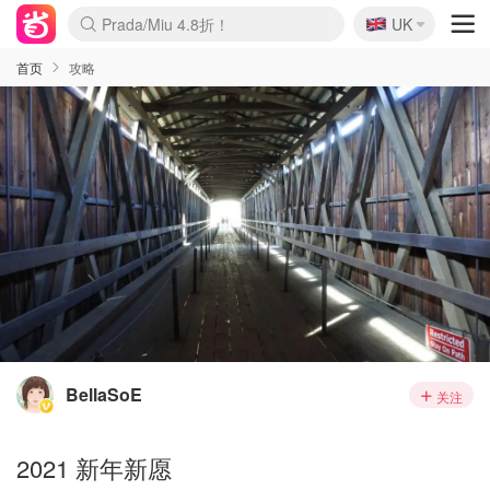
🇬🇧
Prada/Miu 4.8折！
UK
麦卢卡蜂蜜夏促！个位数！
啥？必胜客披萨5折！
首页
攻略
BellaSoE
关注
2021 新年新愿