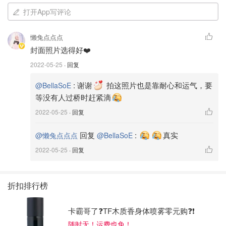
打开App写评论
懒兔点点点
封面照片选得好❤️
2022-05-25
· 回复
:
谢谢
拍这照片也是靠耐心和运气，要
@BellaSoE
等没有人过桥时赶紧滴
2022-05-25
· 回复
回复
:
真实
@懒兔点点点
@BellaSoE
2022-05-25
· 回复
折扣排行榜
卡霸哥了❓TF木质香身体喷雾零元购❓❗
随时无！运费也免！