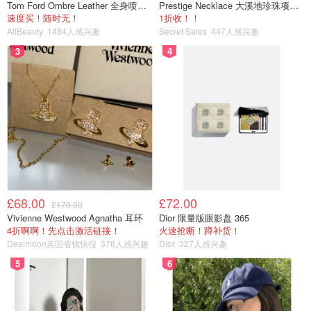
Tom Ford Ombre Leather 全身喷雾 150ml
Prestige Necklace 大溪地珍珠项链 10-11mm
速度买！随时无！
1折收！！
AllBeauty
1484人感兴趣
Secret Sales
447人感兴趣
3
4
£68.00
£72.00
£170.00
Vivienne Westwood Agnatha 耳环
Dior 限量版眼影盘 365
4折啊啊！先点击激活链接！
火速抢断！蹲补货！
Dealmoon英国省钱快报
378人感兴趣
Dior
327人感兴趣
5
6