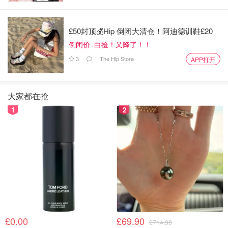
£50封顶💰Hip 倒闭大清仓！阿迪德训鞋£20
倒闭价=白捡！又降了！！
3
The Hip Store
APP打开
大家都在抢
1
2
£0.00
£69.90
£714.90