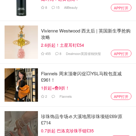
8
15
AllBeauty
APP打开
Vivienne Westwood 西太后 | 英国新生季抢购
攻略
2.6折起！土星耳钉£54
455
8
Dealmoon英国省钱快报
APP打开
Flannels 周末顶奢闪促💥YSL马鞍包直减
£961！
1折起+叠9折！
2
Flannels
APP打开
珍珠饰品专场🦪大溪地黑珍珠项链£69/原
£714
0.7折起 巴洛克珍珠手链£35