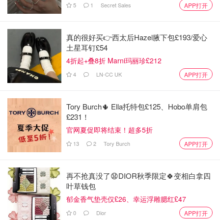
5
1
Secret Sales
APP打开
真的很好买👉西太后Hazel腋下包£193/爱心
土星耳钉£54
4折起+叠8折 Marni玛丽珍£212
4
LN-CC UK
APP打开
Tory Burch🌵 Ella托特包£125、Hobo单肩包
£231！
官网夏促即将结束！超多5折
13
2
Tory Burch
APP打开
再不抢真没了😧DIOR秋季限定🍀变相白拿四
叶草钱包
郁金香气垫壳仅£26、幸运浮雕腮红£47
0
Dior
APP打开