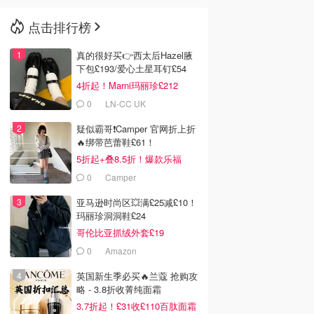
点击排行榜
🇳🇿
新西兰
真的很好买👉西太后Hazel腋
下包£193/爱心土星耳钉£54
4折起！Marni玛丽珍£212
0
LN-CC UK
疑似霸哥❗️Camper 官网折上折
🔥绑带芭蕾鞋£61！
5折起+叠8.5折！爆款乐福
£68！
0
Camper
亚马逊时尚区💥满£25减£10！
玛丽珍洞洞鞋£24
哥伦比亚抓绒外套£19
0
Amazon
英国新生季必买🔥兰蔻 抢购攻
略 - 3.8折收菁纯面霜
3.7折起！£31收£110百肽面霜