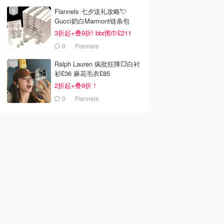
Flannels 七夕送礼攻略💘
Gucci奶白Marmont链条包
£719
3折起+叠9折! bbr围巾£211
0
Flannels
Ralph Lauren 疯批狂降💥白衬
衫£36 麻花毛衣£85
2折起+叠9折！
0
Flannels