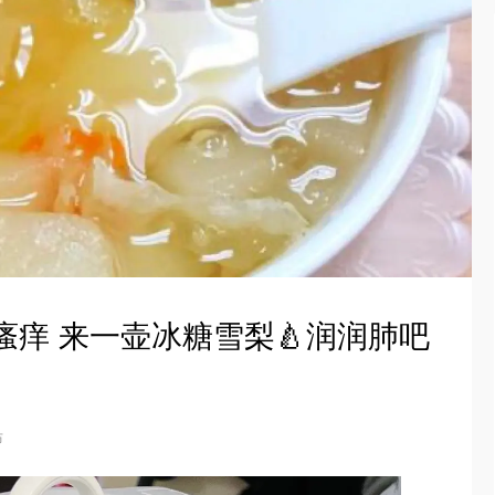
瘙痒 来一壶冰糖雪梨🍐润润肺吧
布