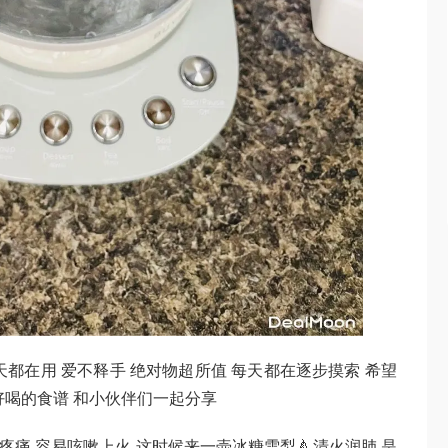
都在用 爱不释手 绝对物超所值 每天都在逐步摸索 希望
好喝的食谱 和小伙伴们一起分享
疼痛 容易咳嗽上火 这时候来一壶冰糖雪梨🍐清火润肺 是