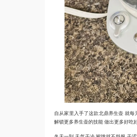
自从家里入手了这款北鼎养生壶 就每天
解锁更多养生壶的技能 做出更多好吃
冬天一到 天气干冷 喉咙就不舒服 干涩