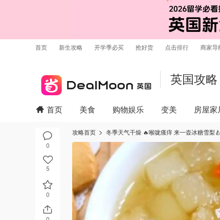
首页
新生攻略
开学季必买
抢好货
点击排行
商家导
英国攻略
首页
美食
购物娱乐
变美
房屋家
攻略首页
冬季天气干燥 🔥喉咙瘙痒 来一壶冰糖雪梨🍐润
0
5
0
0