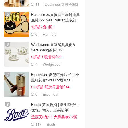
套装
11
Dealmoon英国省钱快
报
Flannels 本周捡漏王👍阿迪厚
底鞋£27 Self Portrait连衣裙
£63
1折起+叠9折！
0
Flannels
Wedgwood 皇室餐具夏促☕️
Vera Wang茶杯£12
5折起！吸管杯£22
4
Wedgwood
Escentual 夏促狂炸💥40ml小
黑瓶礼盒£43 Dior唇膏£6
2.5折起 纪梵希唇釉£14
0
Escentual
Boots 英国折扣 | 新生季学生
优惠、积分、必买清单
兰蔻买3免1！大牌美妆7.2折
117
Boots