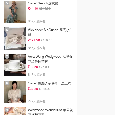
Ganni Smock连衣裙
£44.10
£245.00
857人感兴趣
Alexander McQueen 厚底小白
鞋
£121.50
£450.00
855人感兴趣
Vera Wang Wedgwood 大理石
花纹帝国茶杯
£12.50
£25.00
817人感兴趣
Ganni 棉府绸系带荷叶边上衣
£37.80
£135.00
779人感兴趣
Wedgwood Wonderlust 苹果花
茶杯和茶碟