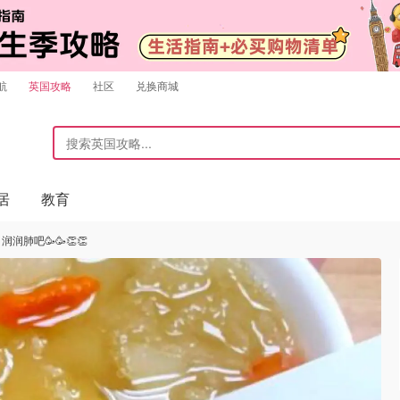
航
英国攻略
社区
兑换商城
居
教育
润肺吧🥳🥳👏👏