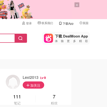
联系我们
英国
登录
下载App
🇺🇸
美国
下载 DealMoon App
体验更多精彩
🇨🇳
中国
🇨🇦
加拿大
🇬🇧
英国
🇩🇪
德国
Lexi2013
9
🇫🇷
加关注
法国
🇮🇹
111
7
意大利
笔记
粉丝
🇦🇺
澳洲