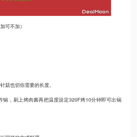
可加可不加）
金针菇也切你需要的长度。
锅，刷上烤肉酱再把温度设定320F烤10分钟即可出锅