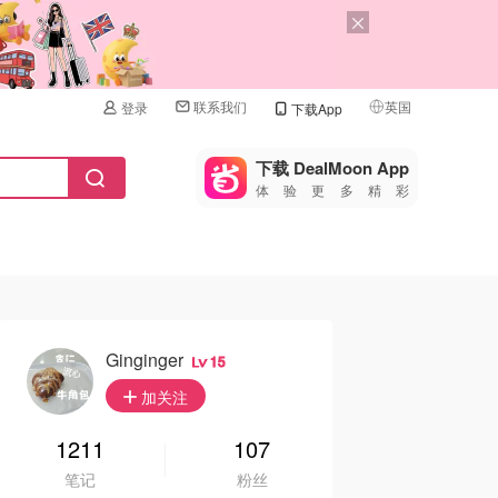
联系我们
英国
登录
下载App
🇺🇸
美国
下载 DealMoon App
体验更多精彩
🇨🇳
中国
🇨🇦
加拿大
🇬🇧
英国
🇩🇪
德国
Ginginger
15
🇫🇷
加关注
法国
🇮🇹
1211
107
意大利
笔记
粉丝
🇦🇺
澳洲