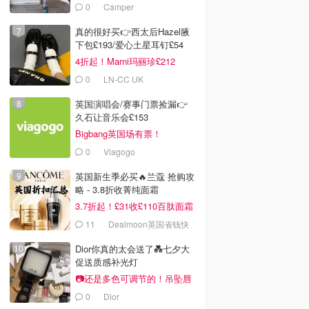
£68！
0
Camper
真的很好买👉西太后Hazel腋
下包£193/爱心土星耳钉£54
4折起！Marni玛丽珍£212
0
LN-CC UK
英国演唱会/赛事门票捡漏👉
久石让音乐会£153
Bigbang英国场有票！
0
Viagogo
英国新生季必买🔥兰蔻 抢购攻
略 - 3.8折收菁纯面霜
3.7折起！£31收£110百肽面霜
套装
11
Dealmoon英国省钱快
报
Dior你真的太会送了💑七夕大
促送质感补光灯
📷还是多色可调节的！吊坠唇
蜜£33
0
Dior