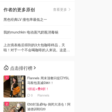
作者的更多原创
查看更多
🇳🇿
新西兰
黑色经典LV 撞包率最低之一
我的munchkin 电动蒸汽奶瓶消毒锅
上次填表格后得到的3大包咖啡样品，天
啦！对于一个不会喝咖啡的人来说。这是什
么味呀！太难喝了吧。封面那么漂亮。全是
骗...
点击排行榜
Flannels 周末顶奢闪促💥YSL
马鞍包直减£961！
1折起+叠9折！
0
Flannels
£50封顶💰Hip 倒闭大清仓！阿
迪德训鞋£20