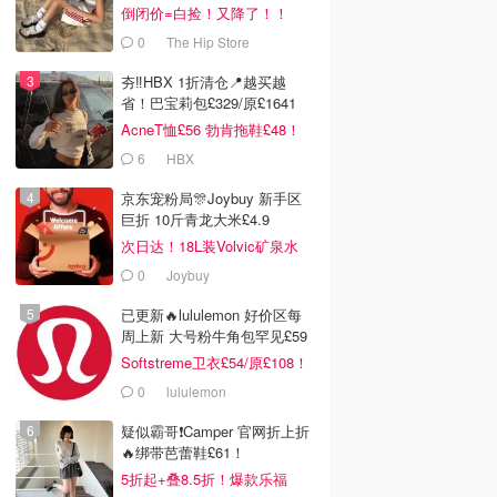
倒闭价=白捡！又降了！！
0
The Hip Store
夯‼️HBX 1折清仓📍越买越
省！巴宝莉包£329/原£1641
AcneT恤£56 勃肯拖鞋£48！
6
HBX
京东宠粉局🎊Joybuy 新手区
巨折 10斤青龙大米£4.9
次日达！18L装Volvic矿泉水
£11
0
Joybuy
已更新🔥lululemon 好价区每
周上新 大号粉牛角包罕见£59
Softstreme卫衣£54/原£108！
0
lululemon
疑似霸哥❗️Camper 官网折上折
🔥绑带芭蕾鞋£61！
5折起+叠8.5折！爆款乐福