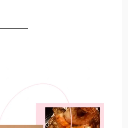
———————