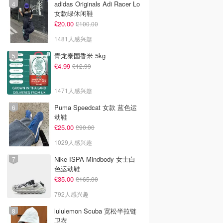
adidas Originals Adi Racer Lo
女款绿休闲鞋
£20.00
£100.00
1481人感兴趣
青龙泰国香米 5kg
£4.99
£12.99
1471人感兴趣
Puma Speedcat 女款 蓝色运
动鞋
£25.00
£90.00
1029人感兴趣
Nike ISPA Mindbody 女士白
色运动鞋
£35.00
£165.00
792人感兴趣
lululemon Scuba 宽松半拉链
卫衣