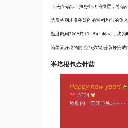
·首先在锡纸上摆好虾🦐的位置，将锡
然后将刚才准备好的的酱料均匀的倒
温度调到320F烤10-15min即可，
简单又好吃的的-空气炸锅 蒜蓉虾完成
🌟培根包金针菇