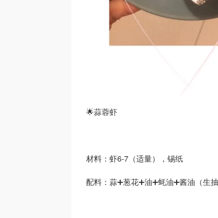
🌟蒜蓉虾
材料：虾6-7（适量），锡纸
配料：蒜➕葱花➕油➕蚝油➕酱油（生