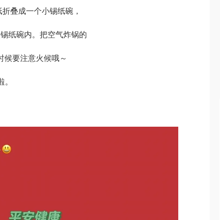
纸折叠成一个小锡纸碗，
入锡纸碗内。把空气炸锅的
烤的时候要注意火候哦～
啦。