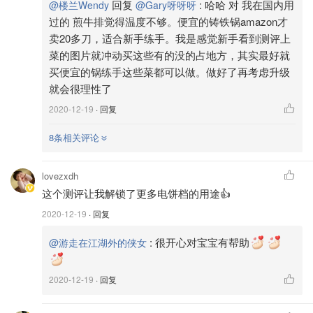
回复
:
哈哈 对 我在国内用
@楼兰Wendy
@Gary呀呀呀
过的 煎牛排觉得温度不够。便宜的铸铁锅amazon才
卖20多刀，适合新手练手。我是感觉新手看到测评上
菜的图片就冲动买这些有的没的占地方，其实最好就
买便宜的锅练手这些菜都可以做。做好了再考虑升级
就会很理性了
2020-12-19
· 回复
8条相关评论
lovezxdh
这个测评让我解锁了更多电饼档的用途👍
2020-12-19
· 回复
:
很开心对宝宝有帮助
@游走在江湖外的侠女
2020-12-19
· 回复