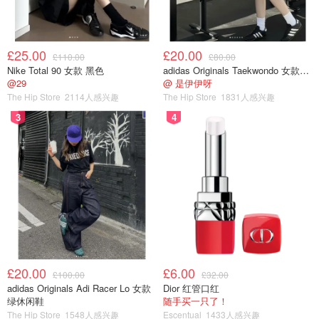
£25.00
£20.00
£110.00
£80.00
Nike Total 90 女款 黑色
adidas Originals Taekwondo 女款黑色运动鞋
@29
@ 是伊伊呀
The Hip Store
2114人感兴趣
The Hip Store
1831人感兴趣
3
4
产品外观
：
设计贴心，
防烫把手
，轻松开合，有防烫保护。底部有
防滑
脚垫
，使用过程中机器能放置平稳。
钢化玻璃上盖
，高端设
计，简洁大气高品位。
底部电源线收纳，
方便收纳，整洁美
观。
£20.00
£6.00
£100.00
£32.00
adidas Originals Adi Racer Lo 女款
Dior 红管口红
产品功能：
绿休闲鞋
随手买一只了！
The Hip Store
1548人感兴趣
Escentual
1433人感兴趣