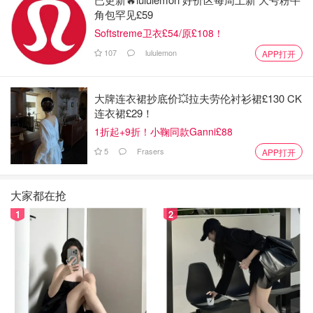
角包罕见£59
Softstreme卫衣£54/原£108！
107
lululemon
APP打开
大牌连衣裙抄底价💥拉夫劳伦衬衫裙£130 CK
连衣裙£29！
1折起+9折！小鞠同款Ganni£88
图片来自于@厨房里的侠女 ，版权属于原作者
5
Frasers
APP打开
收到的产品包括：九阳 Joyoung臻火系列多功能电饼铛
JK30U-D1一台，说明书手册一本，随机附赠的小木铲。
大家都在抢
产品功能介绍
1
2
产品型号
：九阳 Joyoung臻火系列多功能电饼铛 JK30U-
D1