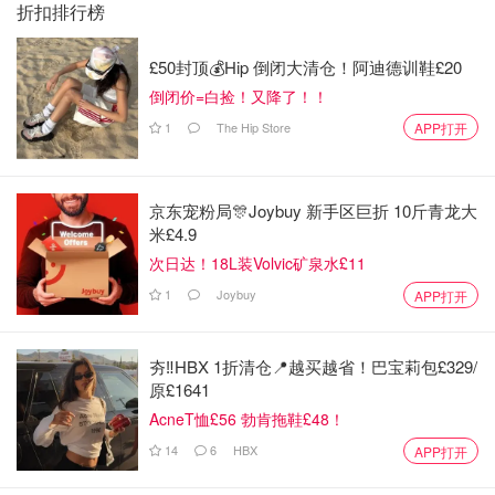
折扣排行榜
£50封顶💰Hip 倒闭大清仓！阿迪德训鞋£20
倒闭价=白捡！又降了！！
1
The Hip Store
APP打开
京东宠粉局🎊Joybuy 新手区巨折 10斤青龙大
米£4.9
次日达！18L装Volvic矿泉水£11
1
Joybuy
APP打开
夯‼️HBX 1折清仓📍越买越省！巴宝莉包£329/
原£1641
AcneT恤£56 勃肯拖鞋£48！
14
6
HBX
APP打开