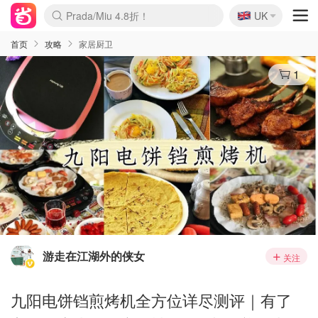
🇬🇧
Prada/Miu 4.8折！
UK
麦卢卡蜂蜜夏促！个位数！
啥？必胜客披萨5折！
首页
攻略
家居厨卫
1
游走在江湖外的侠女
关注
九阳电饼铛煎烤机全方位详尽测评｜有了