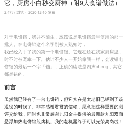
它，厨房小白秒变厨神（附9大食谱做法）
2.47万 浏览
2020-12-10 发布
对于电饼铛，我并不陌生，应该说是电饼铛最早使用的那一
批人。在电饼铛这个名字刚被人熟知时，
我已经入手了我的第一个电饼铛。它现在还在我家厨房里，
时不时被宠幸一下。估计不少人一开始像我一样，会读错电
饼铛的最后一个字「铛」，正确的读法是四声cheng，其它
都是错的。
前言
虽然我已经有了一台电饼铛，但它实在是太老旧已经到了该
退役的时候了。非常感谢君君的信赖，愿意把这样重要的测
评交给我，同时也非常感谢九阳金主提供的最新款九阳双面
悬浮加热电饼铛煎烤机。我的老机器终于可以光荣离岗啦！