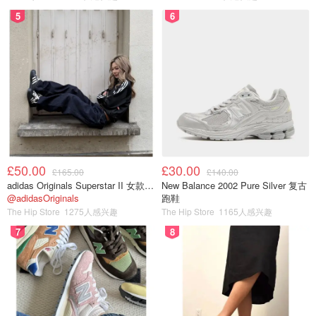
一铛多能，薄饼/煎蛋/馅饼/披萨/牛排/鱼虾/腰果/花生/发
5
6
酵/解冻/保温/烘干等多功能智能臻火🔥
旋钮式精准控温，自由调火，使用更加多样，适应更多
美味
1600W大功率，快速均匀加热，美味入口更快速
悬浮结构设计，可适应不同厚度的食物，烹饪效果更佳
30CM大烤盘，180°C延展，双盘可用，使用容量更大
下烤盘可一键拆卸，清洁无死角，更方便容易
£50.00
£30.00
£165.00
£140.00
adidas Originals Superstar II 女款串珠休闲鞋 黑色
New Balance 2002 Pure Silver 复古
120V标准电压，符合美国电压标准
@adidasOriginals
跑鞋
The Hip Store
1275人感兴趣
The Hip Store
1165人感兴趣
7
8