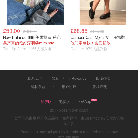
£50.00
£68.85
£190.00
£135.00
New Balance 996 美国制造 粉色
Camper Casi Myra 女士乐福鞋
美产真的很好穿啊@mimimia
他们家爆款！皮质超软~
The Hip Store
1165人感兴趣
Camper
979人感兴趣
联系我们
黑五
InRewards
饭团外卖
隐私条款
用户协议
版权声明
触屏版
电脑版
下载App
2017©dealmoon.co.uk
图片来自于九阳 亚米网 ，版权属于原作者
页面信息由用户分享或品牌、商家提供，由Dealmoon核实后发布折
扣广告
Dealmoon may get paid by brands or deals when user buy
through links