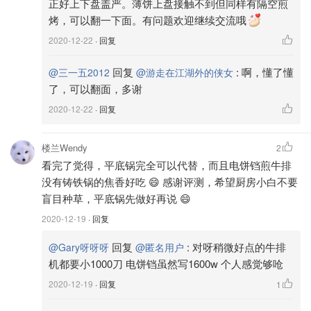
正好上下盘盖严。薄饼上盘接触不到但同样有隔空煎
烤，可以翻一下面。有问题欢迎继续交流哦
2020-12-22
· 回复
回复
:
啊，懂了懂
@三一五2012
@游走在江湖外的侠女
了，可以翻面，多谢
2020-12-22
· 回复
楼兰Wendy
2
看完了觉得，平底锅完全可以代替，而且电饼铛煎牛排
没有铸铁锅的焦香好吃 😄 感谢评测，希望厨房小白不要
盲目种草，平底锅先做好再说 😄
2020-12-19
· 回复
图片来自于@厨房里的侠女 ，版权属于原作者
回复
:
对呀稍微好点的牛排
@Gary呀呀呀
@匿名用户
机都要小1000刀 电饼铛虽然写1600w 个人感觉够呛
2020-12-19
· 回复
1