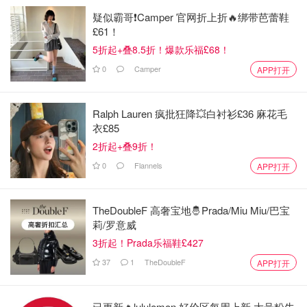
疑似霸哥❗️Camper 官网折上折🔥绑带芭蕾鞋
图片来自于@厨房里的侠女 ，版权属于原作者
£61！
5折起+叠8.5折！爆款乐福£68！
0
Camper
APP打开
Ralph Lauren 疯批狂降💥白衬衫£36 麻花毛
衣£85
2折起+叠9折！
0
Flannels
APP打开
TheDoubleF 高奢宝地🤴Prada/Miu Miu/巴宝
莉/罗意威
3折起！Prada乐福鞋£427
37
1
TheDoubleF
APP打开
已更新🔥lululemon 好价区每周上新 大号粉牛