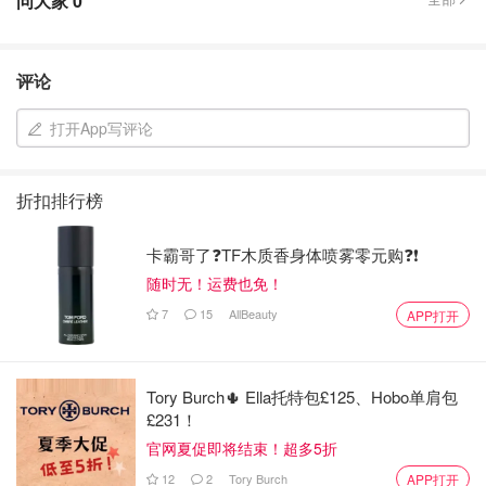
问大家
0
的，我家的鸳鸯锅底座是用煤气来发力的…有点我小时候的
feel……
评论
打开App写评论
折扣排行榜
卡霸哥了❓TF木质香身体喷雾零元购❓❗
随时无！运费也免！
7
15
AllBeauty
APP打开
Tory Burch🌵 Ella托特包£125、Hobo单肩包
£231！
官网夏促即将结束！超多5折
12
2
Tory Burch
APP打开