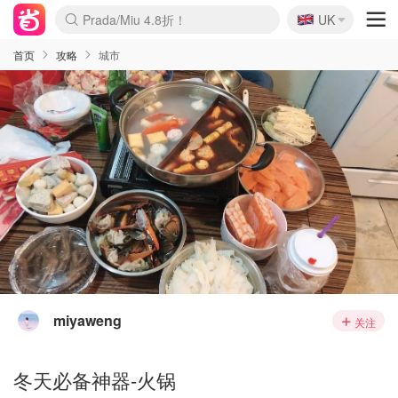
🇬🇧
Prada/Miu 4.8折！
UK
麦卢卡蜂蜜夏促！个位数！
啥？必胜客披萨5折！
首页
攻略
城市
miyaweng
关注
冬天必备神器-火锅