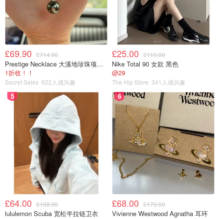
£69.90
£25.00
£714.90
£110.00
Prestige Necklace 大溪地珍珠项链 10-11mm
Nike Total 90 女款 黑色
1折收！！
@29
Secret Sales
622人感兴趣
The Hip Store
341人感兴趣
5
6
创作新赛季
冬季必备神器
£64.00
£68.00
£108.00
£170.00
lululemon Scuba 宽松半拉链卫衣
Vivienne Westwood Agnatha 耳环