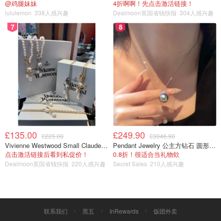
@鸡腿妹妹
4折啊啊！先点击激活链接！
lululemon
338人感兴趣
Dealmoon英国省钱快报
304人感兴趣
7
8
£135.00
£249.90
£225.00
£3046.90
Vivienne Westwood Small Claude 珍珠项链
Pendant Jewelry 公主方钻石 圆形大溪地珍珠吊坠 11-12mm
点击激活链接后看到私促价！
0.8折！很适合当礼物欸
Dealmoon英国省钱快报
220人感兴趣
Secret Sales
210人感兴趣
联系我们
黑五
InRewards
饭团外卖