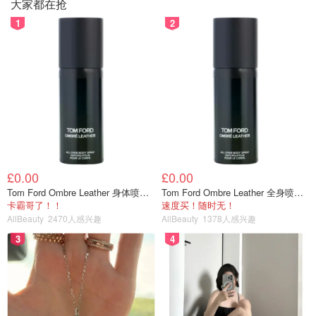
大家都在抢
比较省事，而且我们技术也不好，做不出来那个味道…）要
1
2
么清汤或海鲜汤（在清水中加入葱段、姜片、红枣、枸杞、
紫菜、虾皮等，喜欢鲜味的可以再加些菌菇，或者贝壳类海
鲜），配料大概就是肥牛、火锅料、海鲜、蔬菜等，不会有
多大变化，冰箱里有什么都可以拿出来凑一碗，也习惯吃这
些！反正冬天一来，十之八九都是火锅，简单方便！
£0.00
£0.00
Tom Ford Ombre Leather 身体喷雾 150ml
Tom Ford Ombre Leather 全身喷雾 150ml
卡霸哥了！！
速度买！随时无！
AllBeauty
2470人感兴趣
AllBeauty
1378人感兴趣
3
4