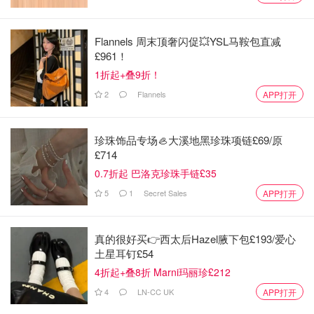
Flannels 周末顶奢闪促💥YSL马鞍包直减
£961！
1折起+叠9折！
2
Flannels
APP打开
珍珠饰品专场🦪大溪地黑珍珠项链£69/原
一种是小火锅，适合一个人或者两个人左右，这个就比较单
£714
调，只能选择一种汤底，一个人吃就比较好解决，两个人就
0.7折起 巴洛克珍珠手链£35
要商量下…各有各的好处！
5
1
Secret Sales
APP打开
真的很好买👉西太后Hazel腋下包£193/爱心
土星耳钉£54
4折起+叠8折 Marni玛丽珍£212
4
LN-CC UK
APP打开