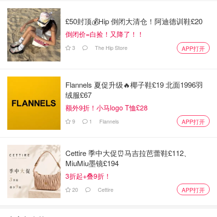
£50封顶💰Hip 倒闭大清仓！阿迪德训鞋£20
倒闭价=白捡！又降了！！
3
The Hip Store
APP打开
Flannels 夏促升级🔥椰子鞋£19 北面1996羽
绒服£67
额外9折！小马logo T恤£28
9
1
Flannels
APP打开
Cettire 季中大促⏰马吉拉芭蕾鞋£112、
MiuMiu墨镜£194
3折起+叠9折！
20
Cettire
APP打开
正常我们选择的汤底要么是红油辣汤（购买成品火锅底料，