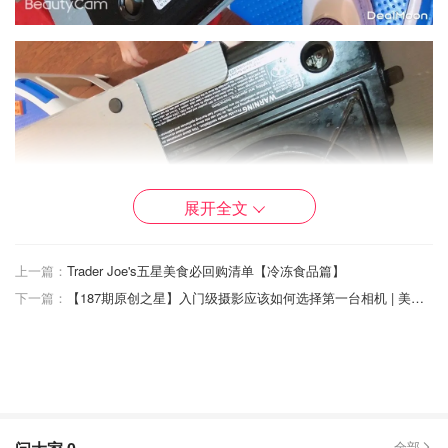
展开全文
上一篇：
Trader Joe's五星美食必回购清单【冷冻食品篇】
下一篇：
【187期原创之星】入门级摄影应该如何选择第一台相机 | 美本注册小护士·5年的酸甜苦辣 | 关于宝宝头型纠正头盔的一切 | 猫罐头测评-你想问的猫罐头品牌都在这里啦
我家有两种锅型，一种是鸳鸯锅， 鸳鸯火锅中间有一道隔
墙，分开了锅里的红汤和白汤，同样满足了同床异梦的需
要，兼收并蓄，求同存异。适合四五个人或者四五个人以上
全部