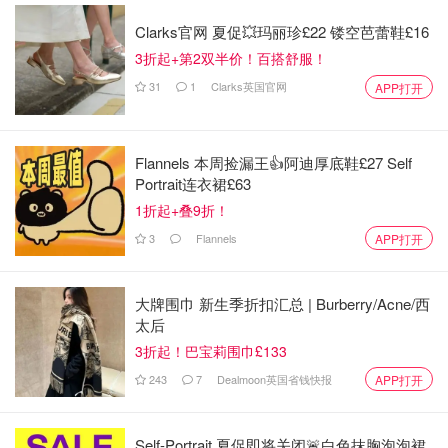
Clarks官网 夏促💥玛丽珍£22 镂空芭蕾鞋£16
破壁机里面放入，蒜头，姜，洋葱，苹果，还有虾油，苹果
3折起+第2双半价！百搭舒服！
除去中间的籽切块，全部放入搅碎成汁就可以了，家里的破
31
1
Clarks英国官网
APP打开
壁机已经马力不够了，我分了好多次才搅碎成汁😂！
Flannels 本周捡漏王👍阿迪厚底鞋£27 Self
Portrait连衣裙£63
1折起+叠9折！
3
Flannels
APP打开
大牌围巾 新生季折扣汇总 | Burberry/Acne/西
太后
3折起！巴宝莉围巾£133
243
7
Dealmoon英国省钱快报
APP打开
Self-Portrait 夏促即将关闭🚨白色抹胸泡泡裙