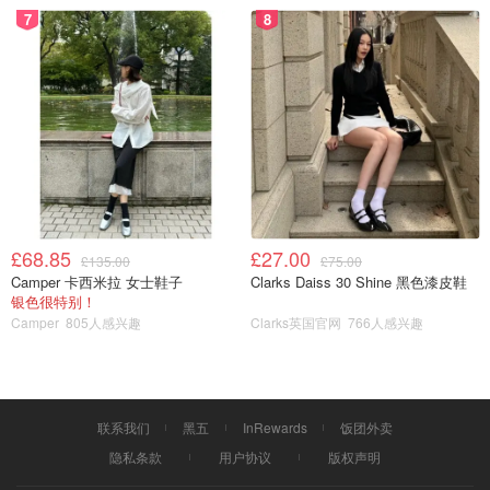
7
8
按照一层白菜，一层酱汁的顺序慢慢放进去，中间的时候可
以稍微按一按，一直这样铺下去直到罐子的八分满就好了！
£68.85
£27.00
£135.00
£75.00
Camper 卡西米拉 女士鞋子
Clarks Daiss 30 Shine 黑色漆皮鞋
银色很特别！
Camper
805人感兴趣
Clarks英国官网
766人感兴趣
联系我们
黑五
InRewards
饭团外卖
隐私条款
用户协议
版权声明