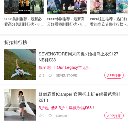
2026美剧推荐 - 最新必
2026韩剧推荐 - 最新高
2026综艺推荐 - 热门好
看高分美剧排行榜 - 8月
分好看韩剧排行榜 - 8月
看的综艺节目排行榜 - 
最新: 《​​足球教练 》第
最新：丁海寅《我的荒
月最新:《​​伦敦合伙人
四季回归！
糖恋爱 》上线❣️
回归啦
折扣排行榜
SEVENSTORE周末闪促⚡️始祖鸟上衣£127
NB鞋£38
低至3折！Our Legacy罕见折
3
SEVENSTORE
APP打开
疑似霸哥❗️Camper 官网折上折🔥绑带芭蕾鞋
£61！
5折起+叠8.5折！爆款乐福£68！
0
Camper
APP打开