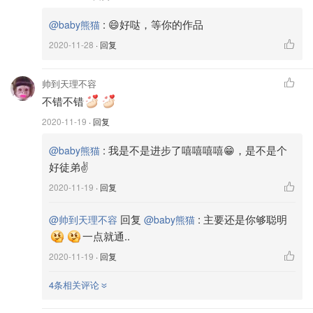
个顺序一直弄下去，如果盐不够可以加一点点，但是不要太
:
😄好哒，等你的作品
@baby熊猫
多，弄好的白菜半个小时全部翻一翻这样可以更均匀，总共
2020-11-28
· 回复
腌制时间一个小时！
帅到天理不容
不错不错
2020-11-19
· 回复
:
我是不是进步了嘻嘻嘻嘻😁，是不是个
@baby熊猫
好徒弟✌️
2020-11-19
· 回复
回复
:
主要还是你够聪明
@帅到天理不容
@baby熊猫
一点就通..
2020-11-19
· 回复
4条相关评论