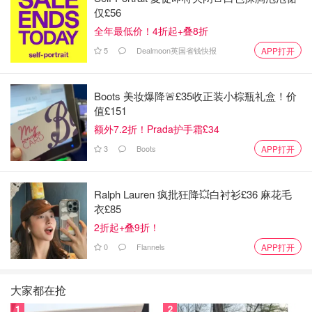
仅£56
全年最低价！4折起+叠8折
5
Dealmoon英国省钱快报
APP打开
Boots 美妆爆降🚨£35收正装小棕瓶礼盒！价
值£151
额外7.2折！Prada护手霜£34
3
Boots
APP打开
这个时间，白菜已经腌制的差不多一个小时了，把所有的白
Ralph Lauren 疯批狂降💥白衬衫£36 麻花毛
菜放水里搓洗一下捞起来，这个过程我大概洗了三次，以防
衣£85
盐没洗干净，到时候泡菜腌制出来就咸了，全部洗好的泡菜
2折起+叠9折！
放在旁边沥干水分备用，这个时候我们可以去做其他事情！
0
Flannels
APP打开
大家都在抢
现在把打碎的汁和糯米粉调的浆混合，混合好之后加入
1
2