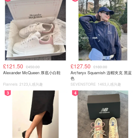
1cup的辣椒粉继续混合均匀，最后加入胡萝卜丝，白萝卜
丝，还有葱，全部混合好这就是我们腌制泡菜的酱了！
£121.50
£127.50
£450.00
£180.00
Alexander McQueen 厚底小白鞋
Arc'teryx Squamish 连帽夹克 黑蓝
色
Flannels
2123人感兴趣
SEVENSTORE
1463人感兴趣
3
4
拿个空罐子我们就可以开始腌制我们的泡菜了，白菜的水分
一定要沥干，不然腌制泡菜的过程会多很多水出来！