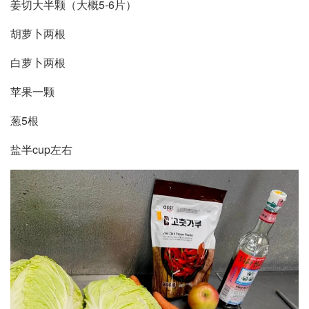
姜切大半颗（大概5-6片）
胡萝卜两根
白萝卜两根
苹果一颗
葱5根
盐半cup左右