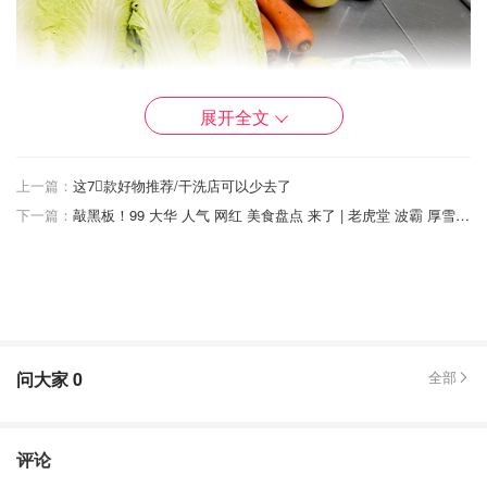
展开全文
上一篇：
这7⃣️款好物推荐/干洗店可以少去了
下一篇：
敲黑板！99 大华 人气 网红 美食盘点 来了 | 老虎堂 波霸 厚雪糕，螺蛳粉，张君雅 小妹妹……哇塞！好想吃吖
问大家
0
全部
酱料方面的材料：
评论