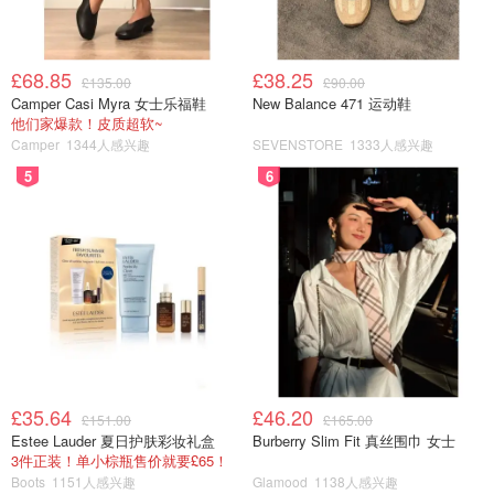
£68.85
£38.25
£135.00
£90.00
Camper Casi Myra 女士乐福鞋
New Balance 471 运动鞋
他们家爆款！皮质超软~
Camper
1344人感兴趣
SEVENSTORE
1333人感兴趣
5
6
£35.64
£46.20
£151.00
£165.00
Estee Lauder 夏日护肤彩妆礼盒
Burberry Slim Fit 真丝围巾 女士
3件正装！单小棕瓶售价就要£65！
Boots
1151人感兴趣
Glamood
1138人感兴趣