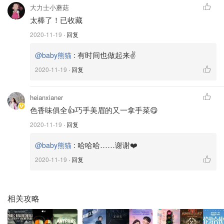
大力士小蘑菇
太棒了！已收藏
2020-11-19
· 回复
:
有时间也做起来✌️
@baby熊猫
2020-11-19
· 回复
在腌制白菜的时间，我们可以准备其他事情，中间有些地方
我忘记拍照了，我尽量写的详细一点，大家看不懂的地方到
时候问我！
heianxianer
色香味俱全👍巧手美眉的又一拿手菜😋
在锅里放入3cup的水和半cup的糯米粉加热，要一直搅拌以
2020-11-19
· 回复
免有颗粒和粘锅，加热到有点稠的时候加入1/4cup的糖继续
搅拌到糖全部化了就可以了，倒到碗里放凉备用！
:
哈哈哈……谢谢❤️
@baby熊猫
2020-11-19
· 回复
这时候可以把胡萝卜和白萝卜，葱这些切丝备用！
相关攻略