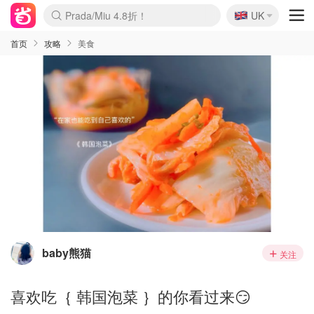
🇬🇧
Prada/Miu 4.8折！
UK
麦卢卡蜂蜜夏促！个位数！
啥？必胜客披萨5折！
首页
攻略
美食
baby熊猫
关注
喜欢吃｛ 韩国泡菜 ｝的你看过来😏