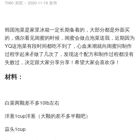
7060 浏览
2020-11-19 发布
韩国泡菜是家里冰箱一定长期备着的，大部分都是外面买
的，偶尔看见闺蜜的时候，闺蜜会做点泡菜送我，近期因为
YQ这泡菜有段时间都吃不到了，心血来潮就向闺蜜问制作
过程学起来✌️做了几次了，发现这个配方和制作过程都没有
失败过，决定跟大家分享分享！希望大家会喜欢😘！
材料：
白菜两颗差不多10lb左右
洋葱1cup洋葱（大颗的差不多半颗吧）
蒜头1cup