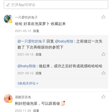
打开App写评论
3cup的水
半cup的糯米粉
一只爱吃的兔子
哈哈 好喜欢泡菜萝卜 收藏起来
1/4cup的糖
2021-05-12
· 回复
1cup的虾油
回复
:
之前做过一次失
@一只爱吃的兔子
@baby熊猫
败了 下次再根据你的参照下
1cup的韩国辣椒粉
2021-05-12
· 回复
制作过程：
:
做起来，成功之后好有成就感哈哈哈哈
@baby熊猫
2021-05-12
· 回复
把白菜切成块状，可以大一点，我喜欢大块的，感觉这样咬
3条相关评论
下去脆脆的口感才够😂，如果喜欢小的可以切小点，或者
喜欢整颗的话，就只要切半就好！
晨醒苏苏鱼
刚好想做泡菜，可以跟着做
白菜切块之后拿个大盆，铺一层白菜撒一点盐上去（这里用
的就是材料里面的半cup盐），然后再铺一层白菜，按照这
2020-11-28
· 回复