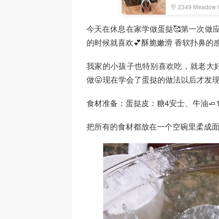
2349 Meadow C
今天在休息在家学做蛋挞🥰第一次做应该
的时候就喜欢💕酥脆嫩滑 香软扑鼻的感觉
我家的小孩子也特别喜欢吃，就老大好
做😛现在学会了蛋挞的做法以后才发现
食材准备：蛋挞皮：糖4安士、牛油🧈1b
把所有的食材都放在一个空碗里柔成