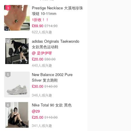
Prestige Necklace 大溪地珍珠
项链 10-11mm
1折收！！
£69.90
£714.90
622人感兴趣
adidas Originals Taekwondo
女款黑色运动鞋
@ 是伊伊呀
£20.00
£80.00
440人感兴趣
New Balance 2002 Pure
Silver 复古跑鞋
£30.00
£140.00
346人感兴趣
Nike Total 90 女款 黑色
@29
£25.00
£110.00
341人感兴趣