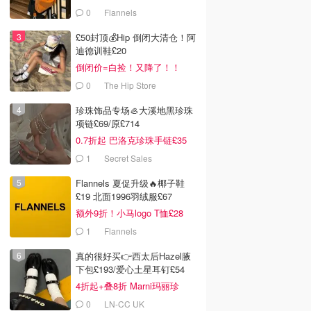
0
Flannels
£50封顶💰Hip 倒闭大清仓！阿
迪德训鞋£20
倒闭价=白捡！又降了！！
0
The Hip Store
珍珠饰品专场🦪大溪地黑珍珠
项链£69/原£714
0.7折起 巴洛克珍珠手链£35
1
Secret Sales
Flannels 夏促升级🔥椰子鞋
£19 北面1996羽绒服£67
额外9折！小马logo T恤£28
1
Flannels
真的很好买👉西太后Hazel腋
下包£193/爱心土星耳钉£54
4折起+叠8折 Marni玛丽珍
£212
0
LN-CC UK