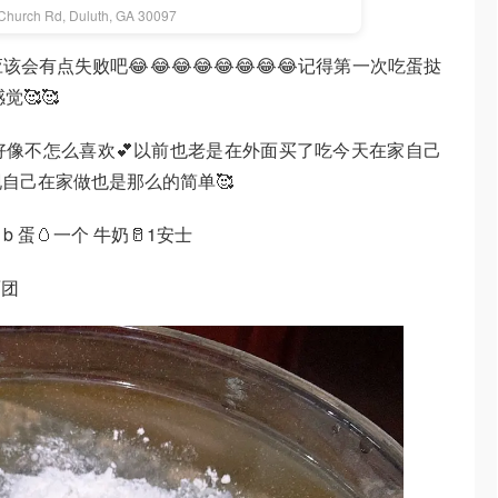
hurch Rd, Duluth, GA 30097
会有点失败吧😂😂😂😂😂😂😂😂记得第一次吃蛋挞
🥰🥰
像不怎么喜欢💕以前也老是在外面买了吃今天在家自己
自己在家做也是那么的简单🥰
 蛋🥚一个 牛奶🥛1安士
面团