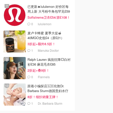
已更新🔥lululemon 好价区每
周上新 大号粉牛角包罕见£59
Softstreme卫衣£54/原£108！
0
lululemon
麦卢卡蜂蜜 夏季大促🍯
40MGO史低£4（原£21）
3折起+额外8.5折！
1
Manuka Doctor
Ralph Lauren 疯批狂降💥白衬
衫£36 麻花毛衣£85
2折起+叠9折！
0
Flannels
跟着小编探店🇬🇧伦敦Dr.
Barbara Sturm德国贵妇水疗
护肤
8折！细扒销量王牌！
1
Dr. Barbara Sturm