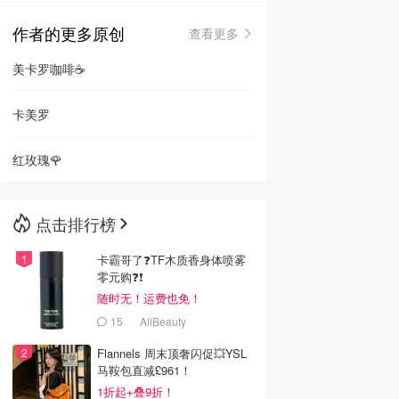
作者的更多原创
查看更多
🇳🇿
新西兰
美卡罗咖啡☕️
卡美罗
红玫瑰🌹
点击排行榜
卡霸哥了❓TF木质香身体喷雾
零元购❓❗
随时无！运费也免！
15
AllBeauty
Flannels 周末顶奢闪促💥YSL
马鞍包直减£961！
1折起+叠9折！