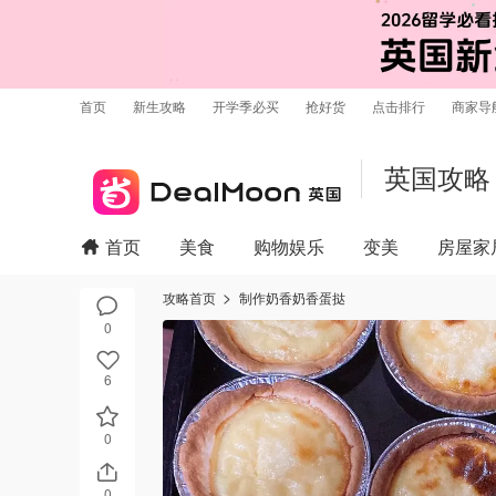
首页
新生攻略
开学季必买
抢好货
点击排行
商家导
英国攻略
首页
美食
购物娱乐
变美
房屋家
攻略首页
制作奶香奶香蛋挞
0
6
0
0