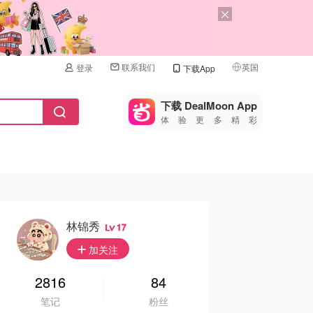
联系我们
英国
登录
下载App
🇺🇸
美国
下载 DealMoon App
体验更多精彩
🇨🇳
中国
🇨🇦
加拿大
🇬🇧
英国
🇩🇪
德国
林锦秀
17
🇫🇷
加关注
法国
🇮🇹
2816
84
意大利
笔记
粉丝
🇦🇺
澳洲