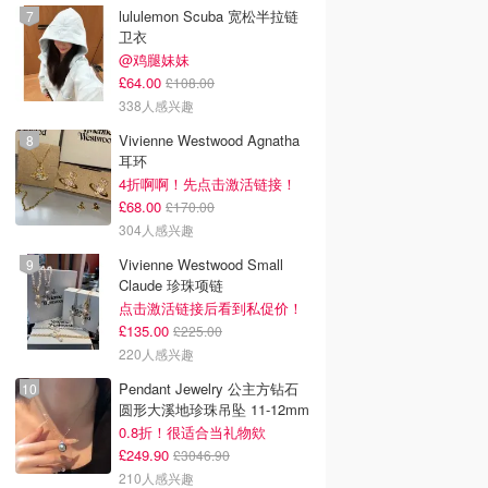
lululemon Scuba 宽松半拉链
卫衣
@鸡腿妹妹
£64.00
£108.00
338人感兴趣
Vivienne Westwood Agnatha
耳环
4折啊啊！先点击激活链接！
£68.00
£170.00
304人感兴趣
Vivienne Westwood Small
Claude 珍珠项链
点击激活链接后看到私促价！
£135.00
£225.00
220人感兴趣
Pendant Jewelry 公主方钻石
圆形大溪地珍珠吊坠 11-12mm
0.8折！很适合当礼物欸
£249.90
£3046.90
210人感兴趣