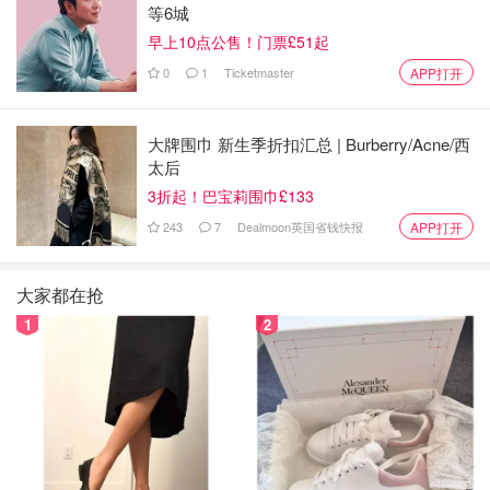
等6城
早上10点公售！门票£51起
0
1
Ticketmaster
APP打开
大牌围巾 新生季折扣汇总 | Burberry/Acne/西
太后
3折起！巴宝莉围巾£133
243
7
Dealmoon英国省钱快报
APP打开
大家都在抢
1
2