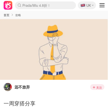
🇬🇧
Prada/Miu 4.8折！
UK
麦卢卡蜂蜜夏促！个位数！
啥？必胜客披萨5折！
首页
攻略
远不放弃
关注
一周穿搭分享