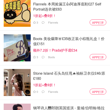
Flannels 本周捡漏王👍阿迪厚底鞋£27 Self
Portrait连衣裙£63
1折起+叠9折！
3
Flannels
APP打开
Boots 美妆爆降🚨£35收正装小棕瓶礼盒！价
值£151
额外7.2折！Prada护手霜£34
3
Boots
APP打开
Stone Island 石头岛狂甩🔥袖标卫衣仅£46/原
£180
1折起+叠9折！
2.学院休闲套装？上了年纪，偶尔装嫩。背带裙最合适不
0
Flannels
APP打开
过，条纹衫。有弹性的牛仔裙，适合胖的女生。袖子七分设
计，还有小开衩。
钢琴诗人🎹郎朗英国巡演 - 曼城/伯明翰/格拉