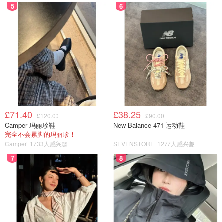
5
6
£71.40
£38.25
£120.00
£90.00
Camper 玛丽珍鞋
New Balance 471 运动鞋
完全不会累脚的玛丽珍！
Camper
1733人感兴趣
SEVENSTORE
1277人感兴趣
7
8