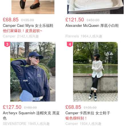
£68.85
£121.50
£135.00
£450.00
Camper Casi Myra 女士乐福鞋
Alexander McQueen 厚底小白鞋
他们家爆款！皮质超软~
远不放弃
12
Camper
2142人感兴趣
Flannels
1964人感兴趣
1.耳钉是有人节日的时候买的礼物🎁，amazon亚马逊上
3
4
闪闪发光。看起来像真的，其实是假的。越闪的东西越
假，浮夸。
2.asics的鞋子确实不错，今天去唐人街走了一个小时左
右的路。脚没有那么累，就是白色容易脏。
3.天气凉，加了AF的外套。有帽子，里面抓绒加厚。
£127.50
£68.85
£180.00
£135.00
Arc'teryx Squamish 连帽夹克 黑蓝
Camper 卡西米拉 女士鞋子
色
银色很特别！
SEVENSTORE
1945人感兴趣
Camper
1934人感兴趣