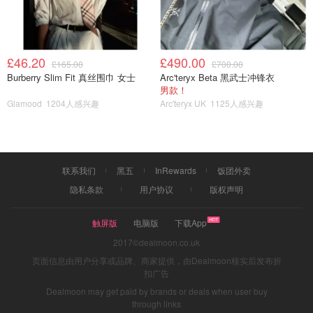
3.出门远足装？牛仔裤适合方便做事情，运动衫。运动鞋休
闲，一双好的运动鞋真的很重要。
£46.20
£490.00
£165.00
£700.00
Burberry Slim Fit 真丝围巾 女士
Arc'teryx Beta 黑武士冲锋衣
男款！
Glamood
1204人感兴趣
Arc'teryx UK
1125人感兴趣
联系我们
黑五
InRewards
饭团外卖
隐私条款
用户协议
版权声明
触屏版
电脑版
下载App
2017©dealmoon.co.uk
页面信息由用户分享或品牌、商家提供，由Dealmoon核实后发布折
扣广告
Dealmoon may get paid by brands or deals when user buy
through links