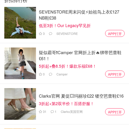
折扣排行榜
SEVENSTORE周末闪促⚡️始祖鸟上衣£127
NB鞋£38
低至3折！Our Legacy罕见折
3
SEVENSTORE
APP打开
疑似霸哥❗️Camper 官网折上折🔥绑带芭蕾鞋
£61！
5折起+叠8.5折！爆款乐福£68！
0
Camper
APP打开
远不放弃
12
1.耳垂表嫂买的，第一次跟小子见面的时候就是戴这对。
Clarks官网 夏促💥玛丽珍£22 镂空芭蕾鞋£16
虽然有的钻掉了，还是留着当纪念。
2.梅西买的牛仔裙，有弹性。前扣的，而且价格很友好。
3折起+第2双半价！百搭舒服！
3.优衣库的鞋子，六块钱。一脚蹬，很适合懒人。
31
1
Clarks英国官网
APP打开
4.条纹七分袖，袖子很特别的小分叉。中国带出来的。
5.毛线针织开衫，也是中国带出来的。