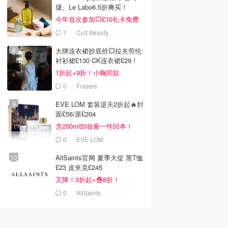
珑、Le Labo6.5折爽买！
今年首次参加💥£10礼卡免费
拿
1
Cult Beauty
大牌连衣裙抄底价💥拉夫劳伦
衬衫裙£130 CK连衣裙£29！
1折起+9折！小鞠同款
Ganni£88
0
Frasers
EVE LOM 套装逆天2折起🔥封
面£56/原£204
含200ml卸妆膏一件回本！
0
EVE LOM
AllSaints官网 夏季大促 黑T恤
£23 皮夹克£245
又降！3折起+叠8折！
0
AllSaints