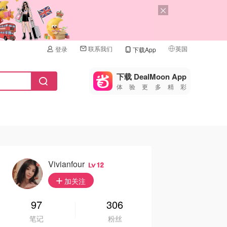
联系我们
英国
登录
下载App
🇺🇸
美国
下载 DealMoon App
体验更多精彩
🇨🇳
中国
🇨🇦
加拿大
🇬🇧
英国
🇩🇪
德国
Vivianfour
12
🇫🇷
加关注
法国
🇮🇹
97
306
意大利
笔记
粉丝
🇦🇺
澳洲