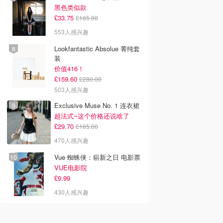
黑色类似款
£33.75
£165.00
553人感兴趣
Lookfantastic Absolue 菁纯套
装
价值416！
£159.60
£280.00
503人感兴趣
Exclusive Muse No. 1 连衣裙
超法式~这个价格还说啥了
£29.70
£165.00
470人感兴趣
Vue 蜘蛛侠：崭新之日 电影票
VUE电影院
£9.99
430人感兴趣