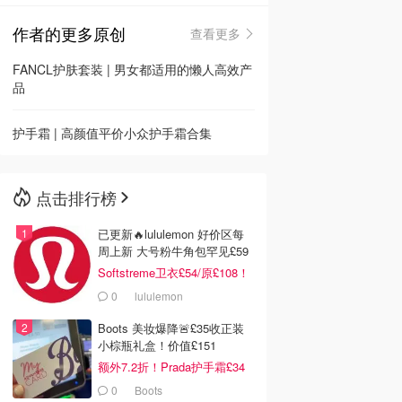
作者的更多原创
查看更多
🇳🇿
新西兰
FANCL护肤套装 | 男女都适用的懒人高效产
品
护手霜 | 高颜值平价小众护手霜合集
点击排行榜
已更新🔥lululemon 好价区每
周上新 大号粉牛角包罕见£59
Softstreme卫衣£54/原£108！
0
lululemon
Boots 美妆爆降🚨£35收正装
小棕瓶礼盒！价值£151
额外7.2折！Prada护手霜£34
0
Boots