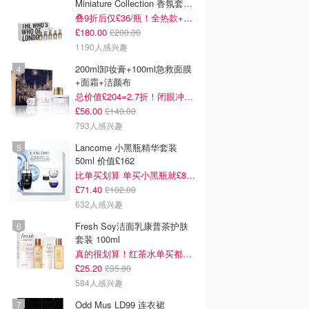
Miniature Collection 香氛套装
5瓶装
叠9折后仅£36/瓶！全热款+标志性兽首头
£180.00
£200.00
1190人感兴趣
200ml卸妆膏+100ml急救面膜
+面霜+洁颜布
总价值£204=2.7折！闭眼冲这套！
£56.00
£140.00
793人感兴趣
Lancome 小黑瓶精华套装
50ml 价值£162
比单买划算 单买小黑瓶就£80了！
£71.40
£102.00
632人感兴趣
Fresh Soy洁面乳康普茶护肤
套装 100ml
真的很划算！红茶水单买都要£35！
£25.20
£35.00
584人感兴趣
Odd Mus LD99 连衣裙