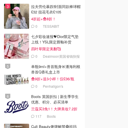
拉夫劳伦暴跌❗️封面同款棒球帽
£32 扭花毛衣£105
4折起+叠8折！
0
TESSABIT
七夕彩妆速报💝Dior限定气垫
上线！YSL限定唇釉补货
四叶草限定美翻🥰
0
Dealmoon英国省钱快报
单瓶9ml+兽首瓶身🚨潘海利根
兽首Q香礼盒上市
叠9折+送3小样！仅£36/瓶
0
Penhaligon's
Boots 英国折扣 | 新生季学生
优惠、积分、必买清单
兰蔻买3免1！大牌美妆7.2折
117
Boots
Cult Beauty奢牌解禁🔴祖玛