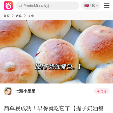
🇬🇧
Prada/Miu 4.8折！
UK
麦卢卡蜂蜜夏促！个位数！
啥？必胜客披萨5折！
首页
攻略
美食
七顆小星星
关注
简单易成功！早餐就吃它了【提子奶油餐