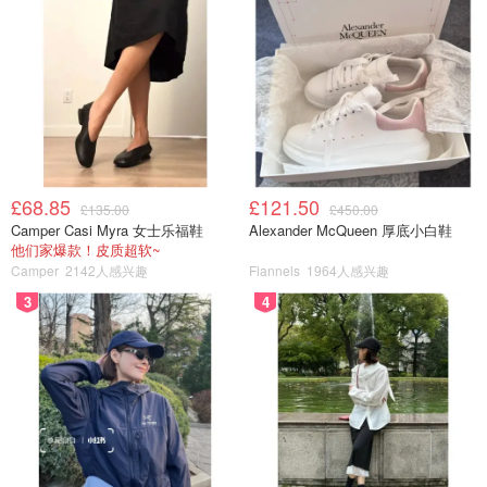
£68.85
£121.50
£135.00
£450.00
Camper Casi Myra 女士乐福鞋
Alexander McQueen 厚底小白鞋
他们家爆款！皮质超软~
7⃣️ 揉好一个个面团之后再次发酵20分钟
Camper
2142人感兴趣
Flannels
1964人感兴趣
3
4