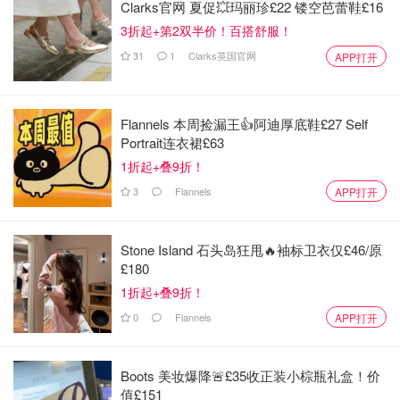
Clarks官网 夏促💥玛丽珍£22 镂空芭蕾鞋£16
3折起+第2双半价！百搭舒服！
31
1
Clarks英国官网
APP打开
Flannels 本周捡漏王👍阿迪厚底鞋£27 Self
牛奶
Portrait连衣裙£63
1折起+叠9折！
3⃣️ 把面团搅拌均匀没有颗粒就可以，不用过度
3
Flannels
APP打开
揉它，然后用保鲜膜盖着，发酵20分钟
Stone Island 石头岛狂甩🔥袖标卫衣仅£46/原
£180
1折起+叠9折！
0
Flannels
APP打开
Boots 美妆爆降🚨£35收正装小棕瓶礼盒！价
值£151