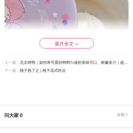
展开全文
上一篇：
北京烤鸭｜如何将可爱的鸭鸭🦆做的美味可口、鲜嫩多汁｜超详细制作过程➕烤鸭饼做法
下一篇：
桃子熟了之 | 桃子花式吃法
酵母粉放入面粉
问大家
0
全部