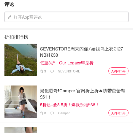
评论
打开App写评论
折扣排行榜
SEVENSTORE周末闪促⚡️始祖鸟上衣£127
NB鞋£38
低至3折！Our Legacy罕见折
糖
3
SEVENSTORE
APP打开
疑似霸哥❗️Camper 官网折上折🔥绑带芭蕾鞋
£61！
5折起+叠8.5折！爆款乐福£68！
0
Camper
APP打开