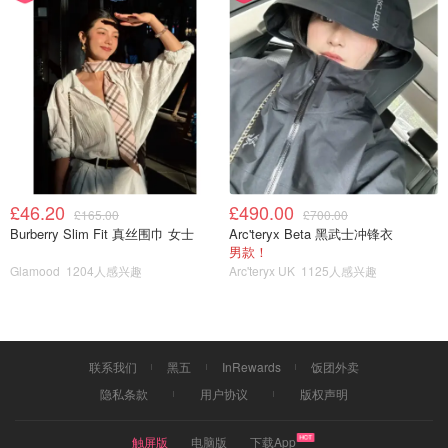
8⃣️ 20分钟之后放入预热好的烤箱，375F 15分
钟就可以啦！✅
£46.20
£490.00
£165.00
£700.00
Burberry Slim Fit 真丝围巾 女士
Arc'teryx Beta 黑武士冲锋衣
男款！
Glamood
1204人感兴趣
Arc'teryx UK
1125人感兴趣
联系我们
黑五
InRewards
饭团外卖
隐私条款
用户协议
版权声明
触屏版
电脑版
下载App