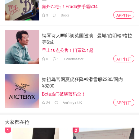
额外7.2折！Prada护手霜£34
3
Boots
APP打开
钢琴诗人🎹郎朗英国巡演 - 曼城/伯明翰/格拉
等6城
4⃣️ 20分钟之后把黄油加入，揉面，大概10分钟
早上10点公售！门票£51起
面团光滑就可以，如果沾手可以手沾适量的面
0
1
Ticketmaster
APP打开
粉
5⃣️ 放入盆中发酵1小时
始祖鸟官网夏促狂降📢滑雪服£280/国内
¥8200
6⃣️ 1小时之后可以排气然后加入提子干揉一
Beta热门破晓蓝码全！
下，就可以分成9等份
24
Arc'teryx UK
APP打开
大家都在抢
1
2