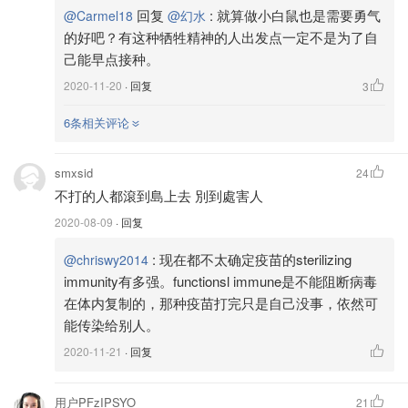
回复
:
就算做小白鼠也是需要勇气
@Carmel18
@幻水
的好吧？有这种牺牲精神的人出发点一定不是为了自
己能早点接种。
2020-11-20
· 回复
3
6条相关评论
图片来自于EYEPIX，版权属于原作者
smxsid
24
孕妇通常是超后接种新疫苗的人群，然而CDC的一份研究
不打的人都滾到島上去 別到處害人
数据显示，孕妇感染新冠后入住ICU的风险高1.5倍，上呼吸
2020-08-09
· 回复
机的风险高1.7倍。艾默里大学的妇产科医生Denise
Jamieson表示：“尽管孕妇的感染风险不如老年人高，但也
:
现在都不太确定疫苗的sterilizing
@chriswy2014
应该优先考虑使用新冠疫苗。”
immunity有多强。functionsl immune是不能阻断病毒
在体内复制的，那种疫苗打完只是自己没事，依然可
在2009年H1N1大流行时期，儿童排在优先接种的位置，但
能传染给别人。
Schaffner表示这次儿童的优先级应该会降低，因为现时的
2020-11-21
· 回复
疫苗试验并没有包括儿童，而儿童感染后的症状也普遍比成
年人轻，而且年龄小的儿童传播病毒的几率也相对较少。
用户PFzIPSYO
21