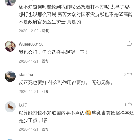
50%表示会考虑接种，
还不知道何时能轮到我们呢 还想着打不打呢 太早了😂
20%的人表示不会接种。
想打也没那么容易 穷苦大众对国家没贡献也不是65高龄
不是政府官员医生护士 真是的
在表示不会接种的人之中，除了本身反对接种疫苗的人士以
2020-12-02
· 回复
外，还有部分人是对疫苗研发太快表示不信任。
Wueer060130
如果年底或明年初真的有新冠疫苗了，小伙伴们会选择接种
我也会打，但会选择先观望一下！
吗？欢迎在评论里分享你的想法哦。
2020-11-21
· 回复
stamina
2
新冠疫苗最新进展 | 美国新冠疫苗开始
反正死也要打 什么副作用都要打。 无怨无悔。
接种，近280万人完成接种第一剂疫
苗。
2020-11-21
· 回复
省钱君
13.7w
288
浅灯
1
就算能打也不知道国内承不承认
毕竟当前数据样本还
本文由北美省钱快报小编Rain整理，资料来自ABCNews、
是少了点，嗐
MedicalXpress、ScienceMag等网站，未经许可不得擅自
2020-11-21
· 回复
转载，否则将追究责任。图片来自网络，版权属原作者。封