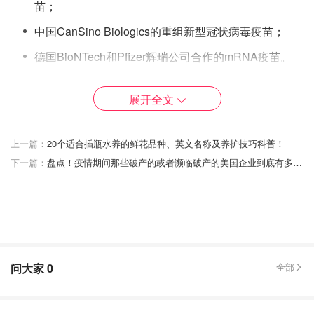
苗；
中国CanSino Biologics的重组新型冠状病毒疫苗；
德国BioNTech和Pfizer辉瑞公司合作的mRNA疫苗。
展开全文
上一篇：
20个适合插瓶水养的鲜花品种、英文名称及养护技巧科普！
下一篇：
盘点！疫情期间那些破产的或者濒临破产的美国企业到底有多少？
图片来自于Reuters ，版权属于原作者
而早在5月，美国政府已向AstraZeneca预订了3亿剂疫苗；
7月的时候，又再向辉瑞公司预订了1亿剂疫苗；8月初再向
强生公司预定了1亿剂疫苗。
问大家
0
全部
不过现实是，即使年底就有疫苗研制成功，也不可能每个人
都能马上获得接种。尤其是有的疫苗需要连打两剂才足够发