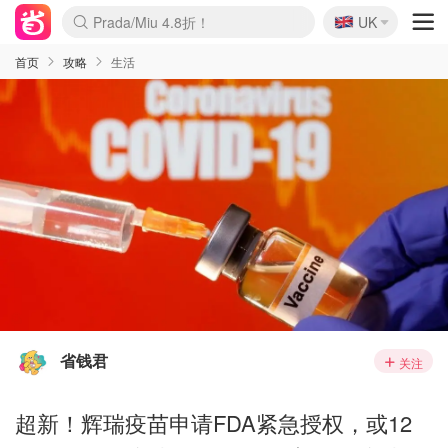
🇬🇧
Prada/Miu 4.8折！
UK
麦卢卡蜂蜜夏促！个位数！
啥？必胜客披萨5折！
首页
攻略
生活
省钱君
关注
超新！辉瑞疫苗申请FDA紧急授权，或12