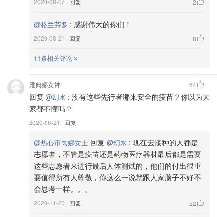
2020-08-07
· 回复
2
照组的志愿者，Collins博士认为“也应该受到特殊的优先照
顾”。
:
感谢伟大的你们！
@格兰芬多
2020-08-21
· 回复
8
范德比尔特大学医学中心的传染病专家William Schaffner提
出：“应该优先考虑疫苗可以发挥的多种公共卫生作用，通
11条相关评论
常年轻人接种后能得到超强的免疫反应，而现时年轻人感染
后再传染他人的比例也较高，先让年轻人接种可以削弱传染
雅典娜女神
64
链。”
回复
:
没有这些先行者哪来安全的疫苗？你以为大
@幻水
家都不懂吗？
Schaffner表示，老年人和患有慢性健康问题的人士感染后
2020-08-21
· 回复
病情超严重，但通常这类人士对接种疫苗的效果也较差；而
第三组应该是社会中的必需工种人员，例如医护、警察、消
回复
:
现在去接种的人都是
@热心市民娜女士
@幻水
防员，还有食物制造、销售、分配行业的工人。
志愿者，不管是疫苗还是药物医疗器材最后都是需要
这些志愿者来进行最后人体测试的，他们的付出很重
要值得所有人尊敬，你这么一说就跟人家脑子不好不
会思考一样。。。
2020-11-20
· 回复
22