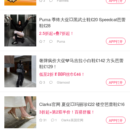
3
Flannels
APP打开
Puma 季终大促💥黑武士鞋£20 Speedcat芭蕾
鞋£28
2.5折起+叠7折起！
7
Puma
APP打开
奢牌疯价大促🩶马吉拉小白鞋£142 方头芭蕾
鞋£129！
低至2折🥬BBR丝巾£46！
3
Glamood
APP打开
Clarks官网 夏促💥玛丽珍£22 镂空芭蕾鞋£16
3折起+第2双半价！百搭舒服！
31
1
Clarks英国官网
APP打开