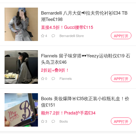
Bernardelli 八月大促📢拉夫劳伦衬衫£34 TB
潮Tee£198
直接4.5折！Gucci腰带£115
4
Bernardelli Store
APP打开
Flannels 留子味穿搭🕶️Yeezy运动鞋仅£19 石
头岛卫衣£46
2折起+叠9折！
0
Flannels
APP打开
Boots 美妆爆降🚨£35收正装小棕瓶礼盒！价
值£151
额外7.2折！Prada护手霜£34
3
Boots
APP打开