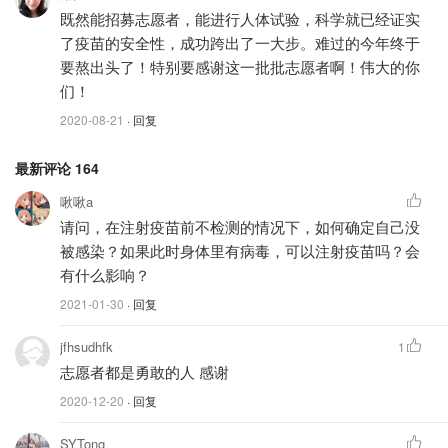
如果有新冠疫苗，你会接种吗？
既然能招募志愿者，能进行人体试验，科学就已经证实
了疫苗的安全性，成功跨出了一大步。难过的今年终于
要熬出头了！特别要感谢这一批批志愿者啊！伟大的你
们！
2020-08-21
· 回复
最新评论
164
啾啾a
请问，在注射疫苗前不检测的情况下，如何确定自己没
被感染？如果此时身体里有病毒，可以注射疫苗吗？会
有什么影响？
图片来自于CNN，版权属于原作者
2021-01-30
· 回复
jfhsudhfk
1
据CNN的民调显示，如果新冠疫苗成功研发，美国人对接
志愿者都是勇敢的人 感谢
种疫苗的态度是：
2020-12-20
· 回复
30%的受访人士表示会马上接种，
SYTong