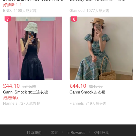
好清新！！
END.
1108人感兴趣
Glamood
1077人感兴趣
7
8
£44.10
£44.10
£245.00
£245.00
Ganni Smock 女士连衣裙
Ganni Smock连衣裙
泡泡袖版
Flannels
727人感兴趣
Flannels
719人感兴趣
联系我们
黑五
InRewards
饭团外卖