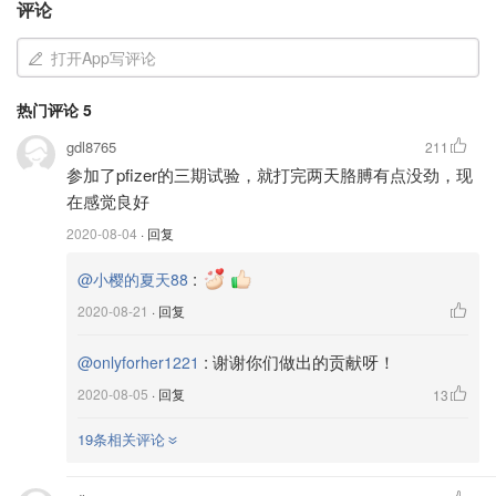
评论
挥功效，美国预定的剂量也未必够用。那么，
谁会成为第一批接种新冠疫苗的人？
打开App写评论
热门评论
5
gdl8765
211
参加了pfizer的三期试验，就打完两天胳膊有点没劲，现
在感觉良好
2020-08-04
· 回复
:
@小樱的夏天88
2020-08-21
· 回复
:
谢谢你们做出的贡献呀！
@onlyforher1221
2020-08-05
· 回复
13
图片来自于CDC，版权属于原作者
19条相关评论
美国卫生当局表示希望在下个月底前，就如何配给初始疫苗
制定指导草案。