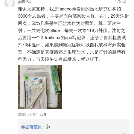
gdl8765
175
传统上，
稀有疫苗会超先分配给一线医护人员和超容易受到
谢谢大家支持，我是facebook看到的当地研究机构招
感染的人群
。
3000个志愿者，主要是面向高风险人群。在1，29天注射
两次，50%几率是生理盐水作为对照组。算上两次注
射，一共去七次office，每去一次给119刀补偿。注射之
后要用一个叫trailmax的app写记录，还给了自我检测试
剂和体温计，如果感到新冠症状可以自我取样寄到实验
室。不确定是真疫苗还是生理盐水，只是打针的胳膊有
些无力，当天睡午觉有点发热，就这样了。
图片来自于Getty Images，版权属于原作者
2020-08-07
· 回复
而美国国立卫生研究院所长Dr. Francis Collins表示，“还要
考虑地区因素，可能要将疫情超严重的地区排在首位。”另
:
👍
@星落荒原
外，对于参与疫苗超后研发阶段试验，但被安排在安慰剂对