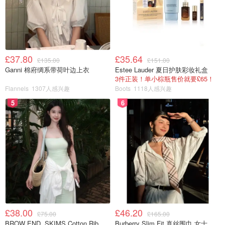
£37.80
£35.64
£135.00
£151.00
Ganni 棉府绸系带荷叶边上衣
Estee Lauder 夏日护肤彩妆礼盒
3件正装！单小棕瓶售价就要£65！
Flannels
1307人感兴趣
Boots
1118人感兴趣
5
6
£38.00
£46.20
£75.00
£165.00
BROW END. SKIMS Cotton Rib 长款背心连衣裙 薄荷绿
Burberry Slim Fit 真丝围巾 女士