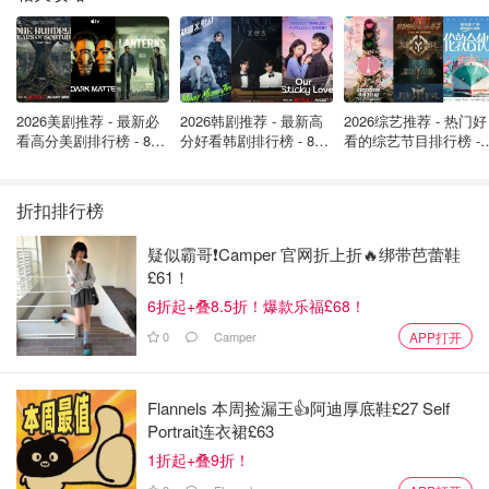
2026美剧推荐 - 最新必
2026韩剧推荐 - 最新高
2026综艺推荐 - 热门好
看高分美剧排行榜 - 8月
分好看韩剧排行榜 - 8月
看的综艺节目排行榜 - 
最新: 《​​足球教练 》第
最新：丁海寅《我的荒
月最新:《​​伦敦合伙人
四季回归！
糖恋爱 》上线❣️
回归啦
折扣排行榜
疑似霸哥❗️Camper 官网折上折🔥绑带芭蕾鞋
£61！
6折起+叠8.5折！爆款乐福£68！
0
Camper
APP打开
Flannels 本周捡漏王👍阿迪厚底鞋£27 Self
Portrait连衣裙£63
1折起+叠9折！