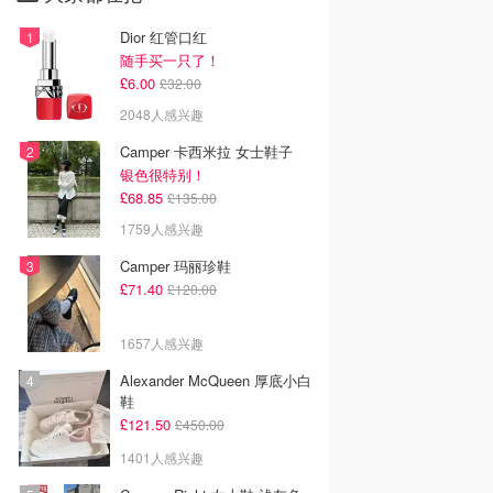
Dior 红管口红
随手买一只了！
£6.00
£32.00
2048人感兴趣
Camper 卡西米拉 女士鞋子
银色很特别！
£68.85
£135.00
1759人感兴趣
Camper 玛丽珍鞋
£71.40
£120.00
1657人感兴趣
Alexander McQueen 厚底小白
鞋
£121.50
£450.00
1401人感兴趣