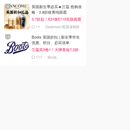
英国新生季必买🔥兰蔻 抢购攻
略 - 3.8折收菁纯面霜
3.7折起！£31收£110百肽面霜
套装
11
Dealmoon英国省钱快
报
Boots 英国折扣 | 新生季学生
优惠、积分、必买清单
兰蔻买3免1！大牌美妆7.2折
117
Boots