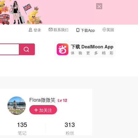
联系我们
英国
登录
下载App
🇺🇸
美国
下载 DealMoon App
体验更多精彩
🇨🇳
中国
🇨🇦
加拿大
🇬🇧
英国
🇩🇪
德国
Flora微微笑
12
🇫🇷
加关注
法国
🇮🇹
135
313
意大利
笔记
粉丝
🇦🇺
澳洲