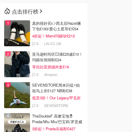
点击排行榜
🇳🇿
新西兰
真的很好买👉西太后Hazel腋
下包£193/爱心土星耳钉£54
4折起！Marni玛丽珍£212
0
LN-CC UK
亚马逊时尚区💥满£25减£10！
玛丽珍洞洞鞋£24
哥伦比亚抓绒外套£19
0
Amazon
SEVENSTORE周末闪促⚡️始
祖鸟上衣£127 NB鞋£38
低至3折！Our Legacy罕见折
0
SEVENSTORE
TheDoubleF 高奢宝地🤴
Prada/Miu Miu/巴宝莉/罗意威
3折起！Prada乐福鞋£427