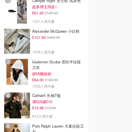
Camper Right 女士鞋 浅灰色
超多博主同款~
£61.20
£120.00
1241人感兴趣
Alexander McQueen 小白鞋
£121.50
£450.00
1024人感兴趣
lululemon Scuba 宽松半拉链
卫衣
@鸡腿妹妹
£64.00
£108.00
1022人感兴趣
Carhartt 长袖T恤
满£25减£10
£10.99
£13.49
913人感兴趣
Polo Ralph Lauren 大童拉链卫
衣