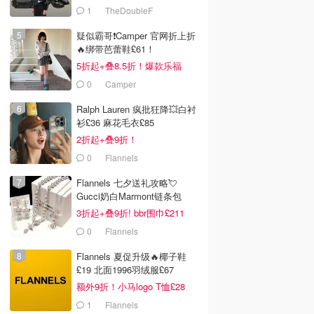
1
TheDoubleF
疑似霸哥❗️Camper 官网折上折
🔥绑带芭蕾鞋£61！
5折起+叠8.5折！爆款乐福
£68！
0
Camper
Ralph Lauren 疯批狂降💥白衬
衫£36 麻花毛衣£85
2折起+叠9折！
0
Flannels
Flannels 七夕送礼攻略💘
Gucci奶白Marmont链条包
£719
3折起+叠9折! bbr围巾£211
0
Flannels
Flannels 夏促升级🔥椰子鞋
£19 北面1996羽绒服£67
额外9折！小马logo T恤£28
1
Flannels