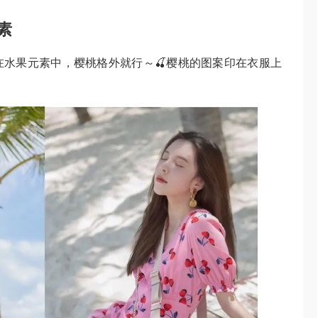
素
水果元素中，樱桃格外就行～🍒樱桃的图案印在衣服上