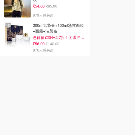
£54.00
£85.00
879人感兴趣
200ml卸妆膏+100ml急救面膜
+面霜+洁颜布
总价值£204=2.7折！闭眼冲这套！
£56.00
£140.00
876人感兴趣