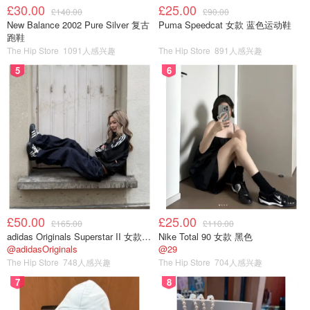
£30.00
£25.00
£140.00
£90.00
New Balance 2002 Pure Silver 复古
Puma Speedcat 女款 蓝色运动鞋
修剪的bonus
跑鞋
The Hip Store
1091人感兴趣
The Hip Store
891人感兴趣
除了可以促花，合理正确的修剪可以让枝条间有充分的空间
5
6
保持空气流通，也减少浇水时泥土溅上叶片的几率，从而有
效减少病虫害的滋生。
以下3张图是修剪后的月季长出新的芽。这些新芽日后都会
长成孕育出花苞的枝条。
£50.00
£25.00
£165.00
£110.00
adidas Originals Superstar II 女款串珠休闲鞋 黑色
Nike Total 90 女款 黑色
@adidasOriginals
@29
The Hip Store
748人感兴趣
The Hip Store
704人感兴趣
7
8