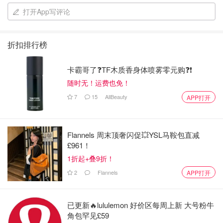
打开App写评论
折扣排行榜
卡霸哥了❓TF木质香身体喷雾零元购❓❗
随时无！运费也免！
7
15
AllBeauty
APP打开
哪些该剪
Flannels 周末顶奢闪促💥YSL马鞍包直减
1. 如果一根枝条的顶端原先只有一个花苞，那么剪掉它，以
£961！
促进枝条底部更多的芽萌发成可以开花的枝条。
1折起+叠9折！
2
Flannels
APP打开
2. 如果一根枝条顶端没有花苞，它就是所谓的盲枝（下
图）。在整棵植株叶片足够的情况下盲枝只会消耗养分而没
有产出，所以请毫不犹豫地剪掉，不要留着过年了。
已更新🔥lululemon 好价区每周上新 大号粉牛
角包罕见£59