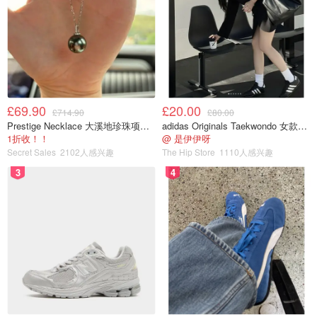
£69.90
£20.00
£714.90
£80.00
Prestige Necklace 大溪地珍珠项链 10-11mm
adidas Originals Taekwondo 女款黑色运动鞋
1折收！！
@ 是伊伊呀
Secret Sales
2102人感兴趣
The Hip Store
1110人感兴趣
3
4