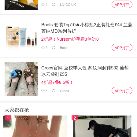
4
LN-CC UK
APP打开
Boots 套装Top10🔥小棕瓶3正装礼盒£44 兰蔻
菁纯MD系列首折
如何修剪
2折起！Nursem护手霜3件£10
5
Boots
APP打开
从枝干的下面往上数，数到三到四节有芽的位置，在离芽大
约5mm处剪断。
Crocs官网 返校季大促 豹纹洞洞鞋£32 葡萄
下图是修剪后嫩芽长大了的枝条，可以清楚地看到当初修剪
冰云朵鞋£35
的位置和芽之间的距离。
4折起+叠8.5折！
5
Crocs
APP打开
在修剪后，养分不再只输送到枝条顶端，所以这些嫩芽几乎
可以同时萌发。
大家都在抢
1
2