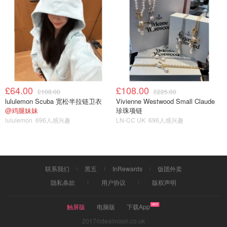
£64.00
£108.00
£108.00
£225.00
lululemon Scuba 宽松半拉链卫衣
Vivienne Westwood Small Claude
@鸡腿妹妹
珍珠项链
lululemon
696人感兴趣
LN-CC UK
696人感兴趣
联系我们
黑五
InRewards
饭团外卖
隐私条款
用户协议
版权声明
触屏版
电脑版
下载App
2017©dealmoon.co.uk