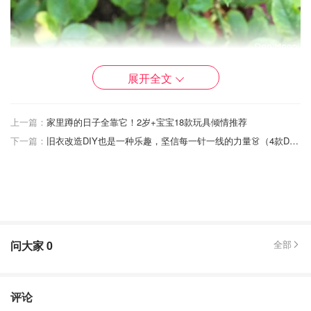
甚至更早一些，从植株开始冒芽（下图红圈内）直到这些芽
展开全文
开始抽叶子之间的这段时间都适合开始修剪。
上一篇：
家里蹲的日子全靠它！2岁+宝宝18款玩具倾情推荐
下一篇：
旧衣改造DIY也是一种乐趣，坚信每一针一线的力量👗（4款DIY教程）
问大家
0
全部
评论