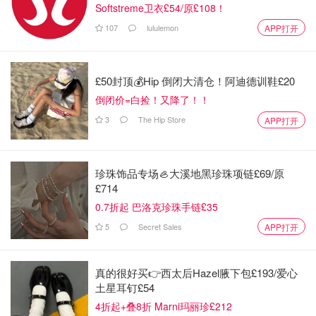
Softstreme卫衣£54/原£108！
107
lululemon
APP打开
£50封顶💰Hip 倒闭大清仓！阿迪德训鞋£20
倒闭价=白捡！又降了！！
3
The Hip Store
APP打开
珍珠饰品专场🦪大溪地黑珍珠项链£69/原
£714
0.7折起 巴洛克珍珠手链£35
5
Secret Sales
APP打开
真的很好买👉西太后Hazel腋下包£193/爱心
土星耳钉£54
4折起+叠8折 Marni玛丽珍£212