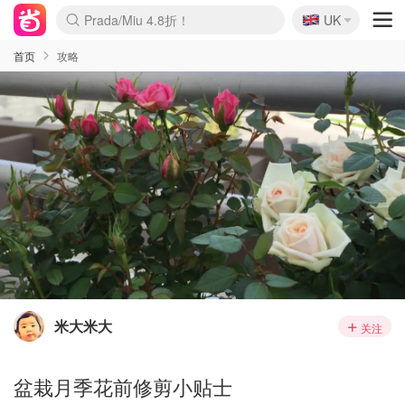
🇬🇧
Prada/Miu 4.8折！
UK
麦卢卡蜂蜜夏促！个位数！
啥？必胜客披萨5折！
首页
攻略
米大米大
关注
盆栽月季花前修剪小贴士