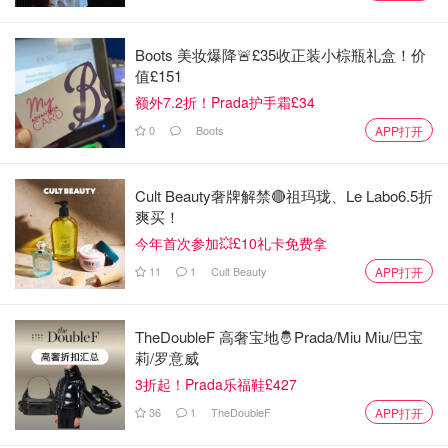
Boots 美妆爆降🚨£35收正装小棕瓶礼盒！价
值£151
额外7.2折！Prada护手霜£34
0
Boots
APP打开
Cult Beauty奢牌解禁🔴祖玛珑、Le Labo6.5折
旅行社图片（侵删）
爽买！
今年首次参加💥£10礼卡免费拿
费用及行程亮点👀
11
1
Cult Beauty
APP打开
💰团费💰：$2600（每人）12晚11天
⚠️：以上该费用不包含美国往返机票，签证费用以及旅行期
TheDoubleF 高奢宝地🤴Prada/Miu Miu/巴宝
莉/罗意威
间的6餐。
3折起！Prada乐福鞋£427
🚌行程高光时刻（选取了我们比较在意的）🚌：
36
1
TheDoubleF
APP打开
💫 7 顿特色餐💫：