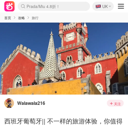
🇬🇧
Prada/Miu 4.8折！
UK
麦卢卡蜂蜜夏促！个位数！
啥？必胜客披萨5折！
首页
攻略
旅行
Walawala216
关注
西班牙葡萄牙|| 不一样的旅游体验，你值得