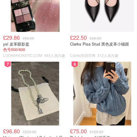
£29.86
£22.50
£54.00
£60.00
☀️前奏☀️由于我们的直航的是早上6:30抵达，其他的团友们
ysl 皮革眼影盘
Clarks Pisa Stud 黑色皮革小猫跟
是晚上9点半才能抵得酒店，所以我们在携程上订了一天的
色号500/600
LOOKFANTASTIC.COM
493人感兴趣
Clarks英国官网
312人感兴趣
包车服务，1800RMB，10小时的服务。（小哥人特别
好！）
7
8
£96.80
£75.00
£220.00
£125.00