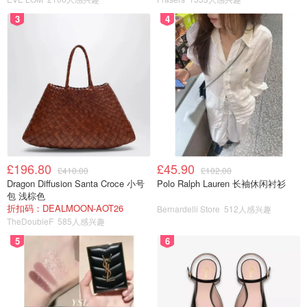
3
4
£196.80
£45.90
£410.00
£102.00
Dragon Diffusion Santa Croce 小号
Polo Ralph Lauren 长袖休闲衬衫
包 浅棕色
折扣码：DEALMOON-AOT26
Bernardelli Store
512人感兴趣
TheDoubleF
585人感兴趣
5
6