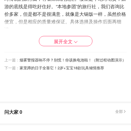
游的底线是得吃好住好。“本地参团”的旅行社，我们咨询比
价多家，但是都不是很满意，就像是大锅饭一样，虽然价格
便宜，但是相应的质量难保证。具体选择及操作后面再细
讲。
展开全文
》》》👋甩手掌柜型；实在是不想做攻略，尤其是在以英语
之外的语言作为母语的国家。订房，设计路线，买门票，€
%#<¥...想想就脑壳疼。
上一篇：
烟雾警报器响不停？别慌！你该换电池啦！（附过程动图演示）
下一篇：
家里蹲的日子全靠它！2岁+宝宝18款玩具倾情推荐
》》》🚗对车技无自信族；虽然一行四人皆有美国驾照，但
是在旅行前期评估方案的时候也做了调研，西班牙和葡萄
牙，不像美国各种高速公路Road Trip友好，更多的是小
道，不平的石板路，或是拐十八弯的小路。如果一整天又开
车又游玩，真的会比较累。
》》》👨‍🦳👵需要被照顾群体；因为父母同行，需要给予他
问大家
0
全部
们更多的关注，对三餐的定点供应需求性比较大。