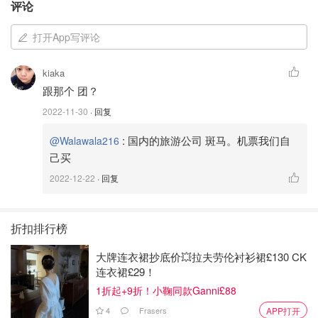
出团哪家强？🧳☀️✈️
评论
在挑选及最终确认旅行社整体过程耗时良多，更是深入调查
打开App写评论
货比三家。总结发现了些规律，分享大家：
kiaka
1. 当地旅行社出团属于价格最优，基本都是传统路线。但要
跟那个 团？
注意三不管，除了早饭之外，午晚饭都需要自己解决，酒店
2022-11-30
· 回复
基本三星标配，极难找到四星及五星。
:
国内的旅游公司 斑马。机票我们自
@Walawala216
2. 当地定制团，我们人数少（4人），费用平均到我们每个
己买
人身上成本太高，不划算，而且我们希望西葡两国皆游览，
2022-12-22
· 回复
所以导游/司机叠加费用出奇高。
3. 国内各大网站搜罗，大部分的国内出境团都不接受境外出
折扣排行榜
团，实在是让我们一顿好找，最后在仅有的几家中敲定了费
用较高的轻奢旅。
大牌连衣裙抄底价💥拉夫劳伦衬衫裙£130 CK
连衣裙£29！
1折起+9折！小鞠同款Ganni£88
4
Frasers
APP打开