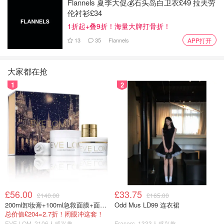
Flannels 夏季大促💰石头岛白卫衣£49 拉夫劳
关键。
伦衬衫£34
1折起+叠9折！海量大牌打骨折！
💫AVE 高铁💫：这个也是我们最后选定他家的原因，如果
13
35
Flannels
APP打开
是一般的驱车，大约需要8个小时左右。
💫16人小团，空座率30%以上💫： 旅行团最怕人等人，人
大家都在抢
贴人，我们最后出行是13人，用的是36座大巴🚌。每个人
1
2
都横着坐，很宽敞。
在与旅行社对接上之后，确认行程人数价格之后，签出团协
议，交付$5000 RMB订金（每人），然后在出团前30天左
右交付尾款。
⚠️：这里有个坑，由于我们是异地跟团，旅行社就成团与否
在出团前一个月才告知，所以我们自己买的机票都需要上保
险。
£56.00
£33.75
£140.00
£165.00
粗花啦！第一天：里斯本✈️🔜🤩
200ml卸妆膏+100ml急救面膜+面霜+洁颜布
Odd Mus LD99 连衣裙
总价值£204=2.7折！闭眼冲这套！
EVE LOM
2106人感兴趣
Frasers
1333人感兴趣