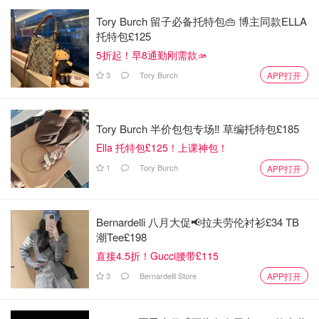
Tory Burch 留子必备托特包👜 博主同款ELLA
1. 里斯本贝伦塔甜品店蛋挞(2 只蛋挞+1 杯咖啡);
托特包£125
5折起！早8通勤刚需款🫴
2. Parador 古堡酒店🏨餐厅享用正统西式三道式丰盛晚餐;
3
Tory Burch
APP打开
3. 特色烤乳猪餐三道式；
4. 伯纳乌球场球员餐厅著名的“ZEN”餐厅用餐
Tory Burch 半价包包专场‼️ 草编托特包£185
5. 牛尾餐三道式
Ella 托特包£125！上课神包！
1
Tory Burch
APP打开
6. 佛拉明哥秀三道式餐
7. 品尝西班牙海鲜饭(三道式)
Bernardelli 八月大促📢拉夫劳伦衬衫£34 TB
💫4-5 星酒店💫:
潮Tee£198
直接4.5折！Gucci腰带£115
Parador 古堡酒店+巴塞市区酒店+马德里市区酒店
3
Bernardelli Store
APP打开
💫不走回头路💫：里斯本/巴塞罗那双点进出，不绕路，不
走回头路。这个也是我们很看重的，毕竟旅游路线合理，很