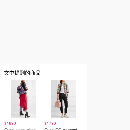
文中提到的商品
$1890
$1790
Gucci embellished
Gucci GG Marmont