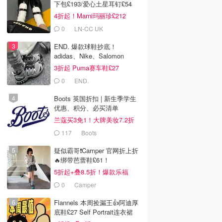
下包£193/爱心土星耳钉£54
4折起！Marni玛丽珍£212
0
LN-CC UK
END. 爆款球鞋抄底！
adidas、Nike、Salomon
3折起 Puma赛车鞋£27
0
END.
Boots 英国折扣 | 新生季学生
优惠、积分、必买清单
兰蔻买3免1！大牌美妆7.2折
117
Boots
疑似霸哥❗️Camper 官网折上折
🔥绑带芭蕾鞋£61！
5折起+叠8.5折！爆款乐福
£68！
0
Camper
Flannels 本周捡漏王👍阿迪厚
底鞋£27 Self Portrait连衣裙
£63