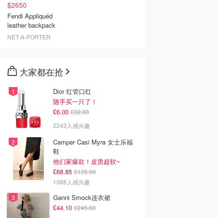
$2650
Fendi Appliquéd
leather backpack
NET-A-PORTER
大家都在抢
Dior 红管口红
随手买一只了！
£6.00
£32.00
2243人感兴趣
Camper Casi Myra 女士乐福
鞋
他们家爆款！皮质超软~
£68.85
£135.00
1088人感兴趣
Ganni Smock连衣裙
£44.10
£245.00