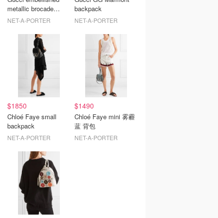
metallic brocade
backpack
backpack
NET-A-PORTER
NET-A-PORTER
$1850
$1490
Chloé Faye small
Chloé Faye mini 雾霾
backpack
蓝 背包
NET-A-PORTER
NET-A-PORTER