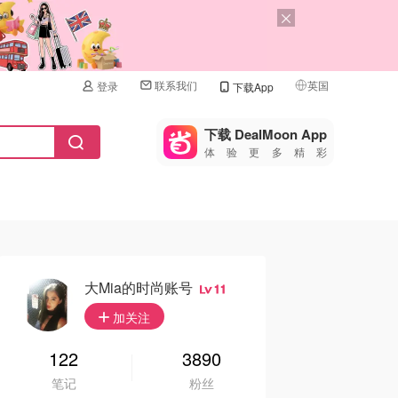
联系我们
英国
登录
下载App
🇺🇸
美国
下载 DealMoon App
体验更多精彩
🇨🇳
中国
🇨🇦
加拿大
🇬🇧
英国
🇩🇪
德国
大Mia的时尚账号
11
🇫🇷
加关注
法国
🇮🇹
122
3890
意大利
笔记
粉丝
🇦🇺
澳洲