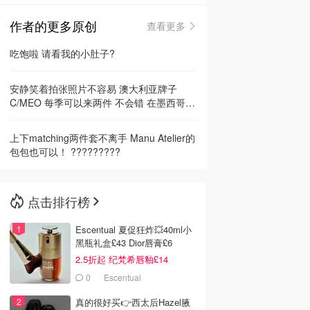
作者的更多原创
查看更多
🇳🇿
新西兰
吃饱啦 请看我的小肚子?
安静笑着拍张照片不容易 澳大利亚牌子
C/MEO 每季可以来两件 不会错 在墨西哥
Frida 院子里拍的...
上下matching两件套不离手 Manu Atelier的
包包也可以！ ?????????
点击排行榜
Escentual 夏促狂炸💥40ml小
黑瓶礼盒£43 Dior唇膏£6
2.5折起 纪梵希唇釉£14
0
Escentual
真的很好买👉西太后Hazel腋