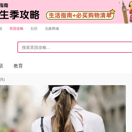
航
英国攻略
社区
兑换商城
居
教育
只)