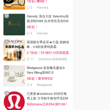
1折起+叠9折！
0
Flannels
Harrods 清仓大促 Valentino高
跟凉鞋£495 拉夫劳伦毛衣£43
4折起！
0
Harrods
英国新生季必买🔥兰蔻 抢购攻
略 - 3.8折收菁纯面霜
3.7折起！£31收£110百肽面霜
套装
11
Dealmoon英国省钱快
报
Wedgwood 皇室餐具夏促☕️
Vera Wang茶杯£12
5折起！吸管杯£22
4
Wedgwood
已更新🔥lululemon 好价区每
周上新 大号粉牛角包罕见£59
Softstreme卫衣£54/原£108！