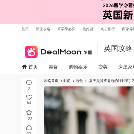
首页
新生攻略
开学季必买
抢好货
点击排行
商家导
英国攻略
首页
美食
购物娱乐
变美
房屋家
攻略首页
时尚
包包
夏天是背双肩包的好时节(12
2
84
122
32