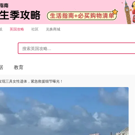
航
英国攻略
社区
兑换商城
居
教育
发现三具女性遗体，紧急救援细节曝光！