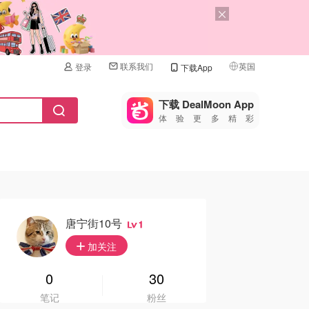
联系我们
英国
登录
下载App
🇺🇸
美国
下载 DealMoon App
体验更多精彩
🇨🇳
中国
🇨🇦
加拿大
🇬🇧
英国
🇩🇪
德国
唐宁街10号
1
🇫🇷
加关注
法国
🇮🇹
0
30
意大利
笔记
粉丝
🇦🇺
澳洲