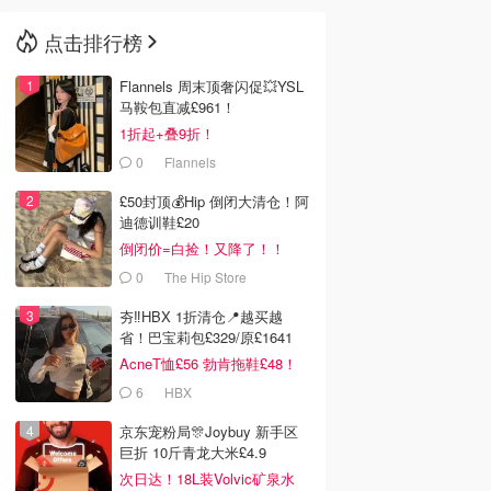
点击排行榜
🇳🇿
新西兰
Flannels 周末顶奢闪促💥YSL
马鞍包直减£961！
1折起+叠9折！
0
Flannels
£50封顶💰Hip 倒闭大清仓！阿
迪德训鞋£20
倒闭价=白捡！又降了！！
0
The Hip Store
夯‼️HBX 1折清仓📍越买越
省！巴宝莉包£329/原£1641
AcneT恤£56 勃肯拖鞋£48！
6
HBX
京东宠粉局🎊Joybuy 新手区
巨折 10斤青龙大米£4.9
次日达！18L装Volvic矿泉水