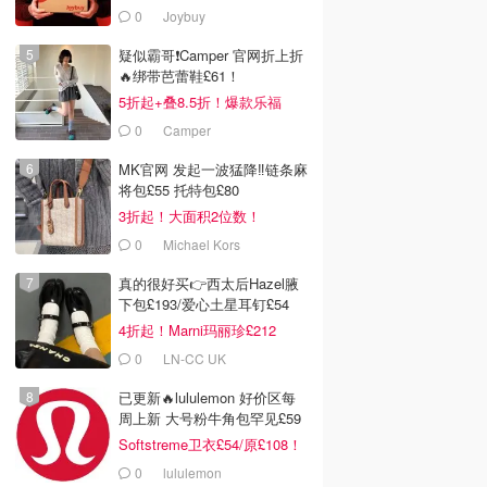
£11
0
Joybuy
疑似霸哥❗️Camper 官网折上折
🔥绑带芭蕾鞋£61！
5折起+叠8.5折！爆款乐福
£68！
0
Camper
MK官网 发起一波猛降‼️链条麻
将包£55 托特包£80
3折起！大面积2位数！
0
Michael Kors
真的很好买👉西太后Hazel腋
下包£193/爱心土星耳钉£54
4折起！Marni玛丽珍£212
0
LN-CC UK
已更新🔥lululemon 好价区每
周上新 大号粉牛角包罕见£59
Softstreme卫衣£54/原£108！
0
lululemon