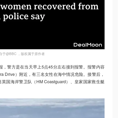
自于@BBC ，版权属于原作者
ce）通报，警方是在当天早上5点45分左右接到报警。报警内容
ra Drive）附近，有三名女性在海中情况危险。接警后，
海岸警卫队（HM Coastguard）、皇家国家救生艇