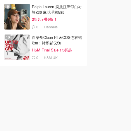
Ralph Lauren 疯批狂降💥白衬
衫£36 麻花毛衣£85
2折起+叠9折！
0
Flannels
白菜价Clean Fit🔥COS连衣裙
£38！针织衫仅£8
H&M Final Sale！3折起
0
H&M UK