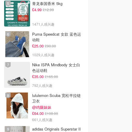
青龙泰国香米 5kg
£4.99
£12.99
1471人感兴趣
Puma Speedcat 女款 蓝色运
动鞋
£25.00
£90.00
1029人感兴趣
Nike ISPA Mindbody 女士白
色运动鞋
£35.00
£165.00
792人感兴趣
lululemon Scuba 宽松半拉链
卫衣
@鸡腿妹妹
£64.00
£108.00
661人感兴趣
adidas Originals Superstar II