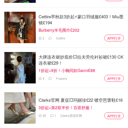
任务时，宇航员迈克尔·柯林斯独自留在指令舱绕月飞行，
在尼尔·阿姆斯特朗和巴兹·奥尔德林探索月表期间，他也曾
Cettire早秋款3折起⚡️蒙口羽绒服£403！Miu墨
与任务中心失联长达48分钟。柯林斯在其回忆录中写道，在
镜£194
那段时光里，他感到自己是“真正的孤独”。
Burberry羊毛围巾£202
2
Cettire
APP打开
温情告白：以指挥官亡妻之名命名月球坑
周一，任务现场出现了感人的一幕：机组人员提议将月球上
大牌连衣裙抄底价💥拉夫劳伦衬衫裙£130 CK
的一个陨石坑命名为“卡罗尔”，以纪念任务指挥官里德·怀斯
连衣裙£29！
曼已故的妻子。卡罗尔于2020年因癌症不幸去世，在过去
1折起+9折！小鞠同款Ganni£88
的近六年里，怀斯曼一直独自抚养他们的两个女儿。
4
Frasers
APP打开
加拿大宇航员杰里米·汉森在直播中说：“那是月球上的一个
亮点。我们想叫它‘卡罗尔’。”他提到，当月球绕地球运行到
Clarks官网 夏促💥玛丽珍£22 镂空芭蕾鞋£16
特定相位时，人们就可以看到这个陨石坑。
3折起+第2双半价！百搭舒服！
30
1
Clarks英国官网
APP打开