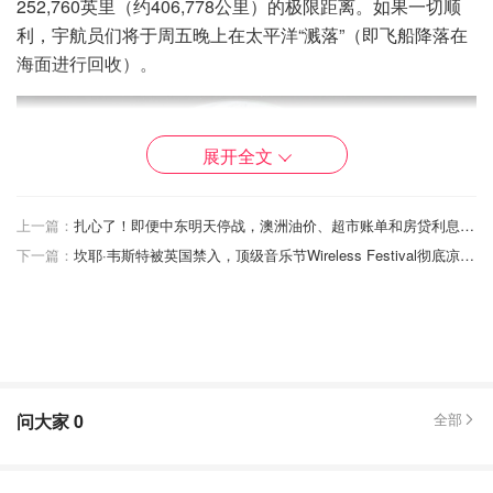
252,760英里（约406,778公里）的极限距离。如果一切顺
利，宇航员们将于周五晚上在太平洋“溅落”（即飞船降落在
海面进行回收）。
展开全文
上一篇：
扎心了！即便中东明天停战，澳洲油价、超市账单和房贷利息还得继续涨？
下一篇：
坎耶·韦斯特被英国禁入，顶级音乐节Wireless Festival彻底凉凉！
屏息时刻：月球背面的40分钟“失联”
问大家
0
全部
在这次任务中，宇航员们将面临一个极具挑战性的时刻：当
飞船飞过月球背面时，他们将经历长达40分钟的通讯中断。