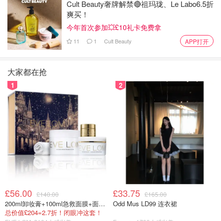
Cult Beauty奢牌解禁🔴祖玛珑、Le Labo6.5折
早些时候发文称：“历史正在被创造。在阿耳忒弥斯2号机组
爽买！
传回的新图像中，你可以看到位于月球最西边缘的东方海盆
今年首次参加💥£10礼卡免费拿
（Orientale basin）。这次任务标志着人类肉眼首次完整观
11
1
Cult Beauty
APP打开
测到整个海盆。”
大家都在抢
1
2
£56.00
£33.75
这个巨大的撞击坑外形酷似靶心。宇航员克里斯蒂娜·科赫
£140.00
£165.00
200ml卸妆膏+100ml急救面膜+面霜+洁颜布
Odd Mus LD99 连衣裙
在太空直播中对孩子们说：“它非常独特。直到今天，还没
总价值£204=2.7折！闭眼冲这套！
有任何人类亲眼见过这个坑，而我们非常有幸成为了第一批