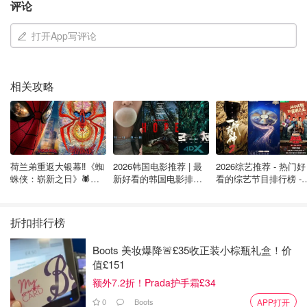
届时，月球本身将遮挡所有用于与地球沟通的无线电和激光
评论
信号，这四位宇航员将在深空中陷入完全的孤立。
打开App写评论
阿耳忒弥斯2号的飞行员维克多·格洛弗在任务出发前表示：
“当我们身处月背，与所有人失去联系时，我们要把这当成
一个机会。请为我们祈祷、祝福，在心中期盼我们能顺利与
相关攻略
地面恢复联系。”
荷兰弟重返大银幕‼️《蜘
2026韩国电影推荐 | 最
2026综艺推荐 - 热门好
蛛侠：崭新之日》🕷️北
新好看的韩国电影排行
看的综艺节目排行榜 - 
美热映中❣️阵容豪华✨🤩
榜，必看盘点！8月最
月最新:《​​披荆斩棘
新！(持续更新）
2026》回归啦
折扣排行榜
Boots 美妆爆降🚨£35收正装小棕瓶礼盒！价
值£151
额外7.2折！Prada护手霜£34
这种孤独感在航天史上并不陌生。1969年执行阿波罗11号
0
Boots
APP打开