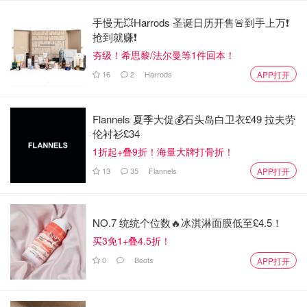
手慢无💥Harrods 圣诞日历开售🚨到手上万❗️
抢到就赚❗️
夯级！希思黎/法尔曼等1件回本！
16
2
Harrods
APP打开
Flannels 夏季大促💰石头岛白卫衣£49 拉夫劳
伦衬衫£34
这一举动传承了航天人的浪漫传统。1968年阿波罗8号任务
1折起+叠9折！海量大牌打骨折！
期间，宇航员吉姆·洛弗尔也曾以他妻子的名字“玛丽莲”命名
13
35
Flannels
APP打开
了一座月球山脉。此外，机组人员还将另一个陨石坑命名为
“诚实号”，与他们的飞船同名。NASA发言人表示，这些命
名建议将提交给国际天文学联合会进行审核。
NO.7 统统个位数🔥冰淇淋面膜低至£4.5！
跨越时空的对话：人类“肉眼”首睹月球“大峡
买3免1+叠4.5折！
谷”
0
Boots
APP打开
在上周末，宇航员们迎来了视觉上的盛宴——他们成为了第
一批用肉眼直接观测到月球“大峡谷”的人类。NASA在周日