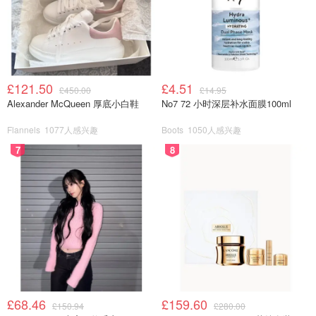
£121.50
£4.51
£450.00
£14.95
Alexander McQueen 厚底小白鞋
No7 72 小时深层补水面膜100ml
Flannels
1077人感兴趣
Boots
1050人感兴趣
7
8
他说：“在你们下方的月球上，有一张我家庭的照片。我祈
祷它能提醒你们，全美国乃至全世界都在为你们欢呼。感谢
你们，感谢地面团队，在阿波罗计划的遗产之上，续写阿耳
£68.46
£159.60
£150.94
£280.00
忒弥斯的新篇章。”