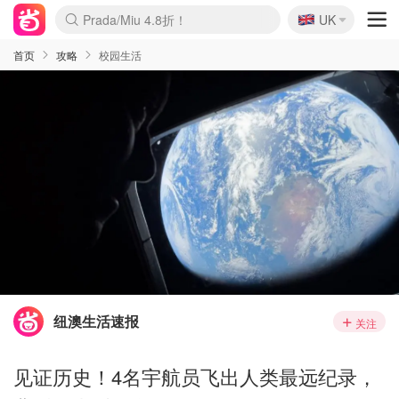
🇬🇧
Prada/Miu 4.8折！
UK
麦卢卡蜂蜜夏促！个位数！
啥？必胜客披萨5折！
首页
攻略
校园生活
纽澳生活速报
关注
见证历史！4名宇航员飞出人类最远纪录，