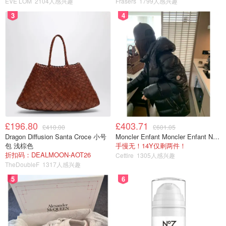
EVE LOM
2104人感兴趣
Frasers
1799人感兴趣
目击者。”
3
4
周日，曾在1972年执行阿波罗16号任务并登上过月球、现
年90岁的老宇航员查理·杜克向机组人员发出了仪式性的“唤
醒呼叫”。
£196.80
£403.71
£410.00
£601.05
Dragon Diffusion Santa Croce 小号
Moncler Enfant Moncler Enfant New Aubert 连帽羽绒服
包 浅棕色
手慢无！14Y仅剩两件！
折扣码：DEALMOON-AOT26
Cettire
1305人感兴趣
TheDoubleF
1317人感兴趣
5
6