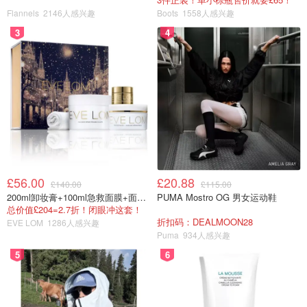
Flannels
2146人感兴趣
Boots
1558人感兴趣
3
4
£56.00
£20.88
£140.00
£115.00
200ml卸妆膏+100ml急救面膜+面霜+洁颜布
PUMA Mostro OG 男女运动鞋
总价值£204=2.7折！闭眼冲这套！
折扣码：DEALMOON28
EVE LOM
1286人感兴趣
Puma
934人感兴趣
5
6