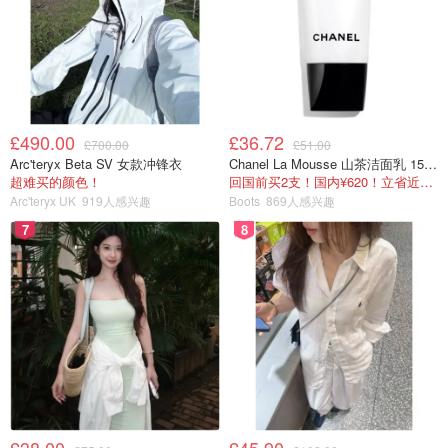
£490.00
£36.72
£700.00
£51.00
Arc'teryx Beta SV 女款冲锋衣
Chanel La Mousse 山茶洁面乳 150ml
超难买的颜色！
回国前买2支！国内¥620！立省近一半！
Arc'teryx UK
919人感兴趣
Boots
869人感兴趣
7
8