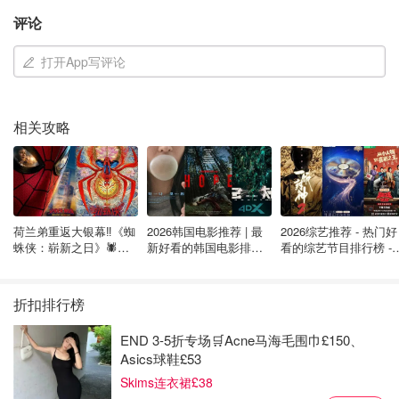
评论
打开App写评论
相关攻略
荷兰弟重返大银幕‼️《蜘
2026韩国电影推荐 | 最
2026综艺推荐 - 热门好
蛛侠：崭新之日》🕷️北
新好看的韩国电影排行
看的综艺节目排行榜 - 
美热映中❣️阵容豪华✨🤩
榜，必看盘点！8月最
月最新:《​​披荆斩棘
新！(持续更新）
2026》回归啦
折扣排行榜
END 3-5折专场🛒Acne马海毛围巾£150、
Asics球鞋£53
Skims连衣裙£38