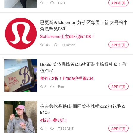
1
END.
APP打开
已更新🔥lululemon 好价区每周上新 大号粉牛
角包罕见£59
Softstreme卫衣£54/原£108！
106
lululemon
APP打开
Boots 美妆爆降🚨£35收正装小棕瓶礼盒！价
值£151
额外7.2折！Prada护手霜£34
2
Boots
APP打开
拉夫劳伦暴跌❗️封面同款棒球帽£32 扭花毛衣
£105
4折起+叠8折！
1
TESSABIT
APP打开