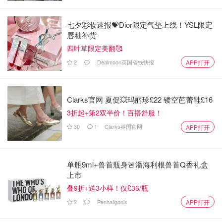
七夕彩妆速报💝Dior限定气垫上线！YSL限定
唇釉补货
四叶草限定美翻🥰
2
Dealmoon英国省钱快报
APP打开
Clarks官网 夏促💥玛丽珍£22 镂空芭蕾鞋£16
3折起+第2双半价！百搭舒服！
30
1
Clarks英国官网
APP打开
单瓶9ml+兽首瓶身🚨潘海利根兽首Q香礼盒
上市
叠9折+送3小样！仅£36/瓶
2
Penhaligon's
APP打开