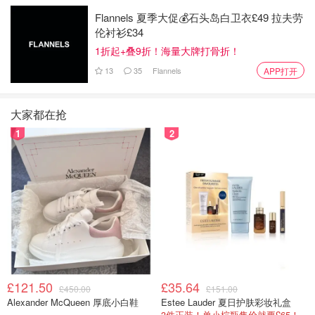
Flannels 夏季大促💰石头岛白卫衣£49 拉夫劳
伦衬衫£34
1折起+叠9折！海量大牌打骨折！
13
35
Flannels
APP打开
大家都在抢
1
2
£121.50
£35.64
£450.00
£151.00
Alexander McQueen 厚底小白鞋
Estee Lauder 夏日护肤彩妆礼盒
3件正装！单小棕瓶售价就要£65！