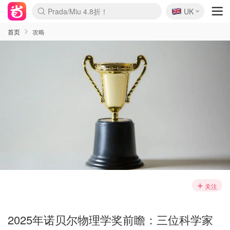
🇬🇧
Prada/Miu 4.8折！
UK
麦卢卡蜂蜜夏促！个位数！
啥？必胜客披萨5折！
首页
攻略
关注
2025年诺贝尔物理学奖前瞻：三位科学家