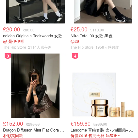
£20.00
£25.00
£80.00
£110.00
adidas Originals Taekwondo 女款黑色运动鞋
Nike Total 90 女款 黑色
@ 是伊伊呀
@29
The Hip Store
2114人感兴趣
The Hip Store
1958人感兴趣
3
4
£152.00
£159.60
£295.00
£280.00
Dragon Diffusion Mini Flat Gora 深棕色手提包
Lancome 菁纯套装 含75ml面霜+5ml精华+5ml眼霜
朴彩英同款
价值£416 售完无补 码5OFF