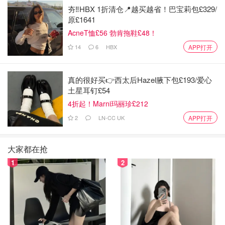
夯‼️HBX 1折清仓📍越买越省！巴宝莉包£329/
原£1641
AcneT恤£56 勃肯拖鞋£48！
14
6
HBX
APP打开
真的很好买👉西太后Hazel腋下包£193/爱心
土星耳钉£54
4折起！Marni玛丽珍£212
2
LN-CC UK
APP打开
大家都在抢
1
2