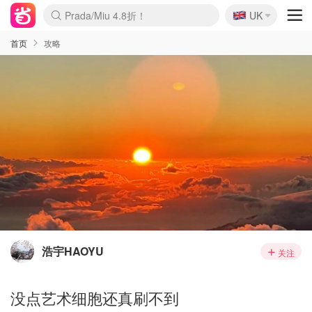
🇬🇧
Prada/Miu 4.8折！
UK
麦卢卡蜂蜜夏促！个位数！
啥？必胜客披萨5折！
首页
攻略
浩宇HAOYU
关注
没点艺术细胞还真刷不到