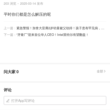
203 浏览
2025-03-14 发布
平时你们都是怎么解压的呢
上一篇：
紧急警报！加拿大亚裔2岁幼童被父劫持！孩子患有罕见病，政府剥夺监护权！
下一篇：
“牙膏厂”迎来首位华人CEO！Intel英特尔有望翻盘！
问大家
0
全部
评论
打开App写评论