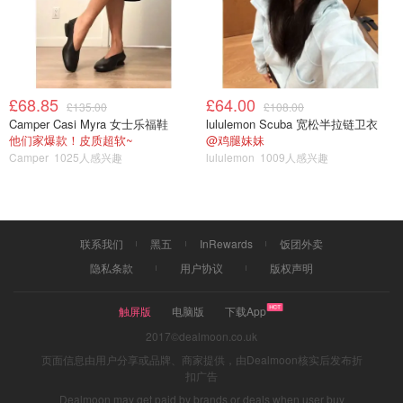
£68.85
£64.00
£135.00
£108.00
Camper Casi Myra 女士乐福鞋
lululemon Scuba 宽松半拉链卫衣
他们家爆款！皮质超软~
@鸡腿妹妹
Camper
1025人感兴趣
lululemon
1009人感兴趣
联系我们
黑五
InRewards
饭团外卖
隐私条款
用户协议
版权声明
触屏版
电脑版
下载App
2017©dealmoon.co.uk
页面信息由用户分享或品牌、商家提供，由Dealmoon核实后发布折
扣广告
Dealmoon may get paid by brands or deals when user buy