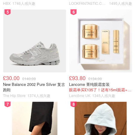
HBX
1746人感兴趣
LOOKFANTASTIC.COM
1495人感兴趣
5
6
£30.00
£93.80
£140.00
£134.00
New Balance 2002 Pure Silver 复古
Lancome 菁纯眼霜套装
跑鞋
眼霜单买£135了！还有15ml面霜+5ml精华~！
The Hip Store
1374人感兴趣
Lancôme UK
1345人感兴趣
7
8