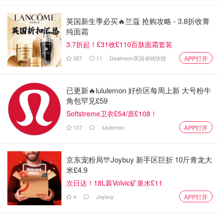
英国新生季必买🔥兰蔻 抢购攻略 - 3.8折收菁
纯面霜
3.7折起！£31收£110百肽面霜套装
287
11
Dealmoon英国省钱快报
APP打开
已更新🔥lululemon 好价区每周上新 大号粉牛
角包罕见£59
Softstreme卫衣£54/原£108！
107
lululemon
APP打开
京东宠粉局🎊Joybuy 新手区巨折 10斤青龙大
米£4.9
次日达！18L装Volvic矿泉水£11
4
Joybuy
APP打开