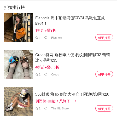
折扣排行榜
Flannels 周末顶奢闪促💥YSL马鞍包直减
£961！
1折起+叠9折！
1
Flannels
APP打开
Crocs官网 返校季大促 豹纹洞洞鞋£32 葡萄
冰云朵鞋£35
4折起+叠8.5折！
2
Crocs
APP打开
£50封顶💰Hip 倒闭大清仓！阿迪德训鞋£20
倒闭价=白捡！又降了！！
2
The Hip Store
APP打开