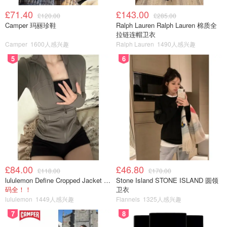
£71.40
£143.00
£120.00
£285.00
Camper 玛丽珍鞋
Ralph Lauren Ralph Lauren 棉质全
拉链连帽卫衣
Camper
1600人感兴趣
Ralph Lauren
1490人感兴趣
5
6
£84.00
£46.80
£118.00
£170.00
lululemon Define Cropped Jacket Nulu 短款夹克
Stone Island STONE ISLAND 圆领
码全！！
卫衣
lululemon
1449人感兴趣
Flannels
1325人感兴趣
7
8