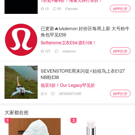
13
35
Flannels
APP打开
已更新🔥lululemon 好价区每周上新 大号粉牛
角包罕见£59
Softstreme卫衣£54/原£108！
107
lululemon
APP打开
SEVENSTORE周末闪促⚡️始祖鸟上衣£127
NB鞋£38
低至3折！Our Legacy罕见折
3
SEVENSTORE
APP打开
大家都在抢
1
2