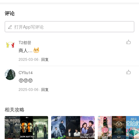
下这两个港口的运营权，并在2021年成功续约至2047年。
评论
如果巴拿马政府最终决定取消合约，贝莱德财团接手后的前
景可能会受到影响。
打开App写评论
如果这笔交易最终顺利落地，贝莱德财团将掌握全球约
T2都督
10.4%的集装箱码头吞吐量，一跃成为全球三大港口运营商
商人…
之一。但要正式交割，这笔交易还需要通过包括欧盟、美国
2025-03-06
· 回复
在内的12个司法管辖区的反垄断审查，并获得长和特别股东
大会的批准，因此仍存不确定性。
CYliu14
🤑🤑🤑
总结来看，这笔交易对长和来说是一次“精准撤退”，190亿
2025-03-06
· 回复
美元的进账让公司资金更充裕，也降低了负债。但对于贝莱
德来说，能否顺利接手，并在未来顺风顺水运营，还得看地
缘政治和监管层的脸色。
相关攻略
素材：财联社、每日经济新闻、证券时报
网传红顶商人荣氏家族移民加拿大，