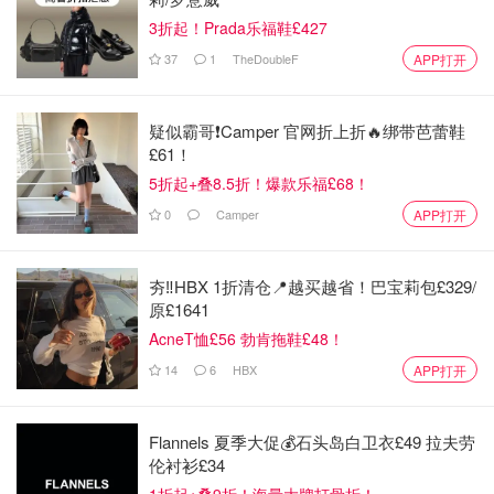
3折起！Prada乐福鞋£427
37
1
TheDoubleF
APP打开
疑似霸哥❗️Camper 官网折上折🔥绑带芭蕾鞋
£61！
5折起+叠8.5折！爆款乐福£68！
0
Camper
APP打开
夯‼️HBX 1折清仓📍越买越省！巴宝莉包£329/
原£1641
AcneT恤£56 勃肯拖鞋£48！
14
6
HBX
APP打开
Flannels 夏季大促💰石头岛白卫衣£49 拉夫劳
伦衬衫£34
1折起+叠9折！海量大牌打骨折！