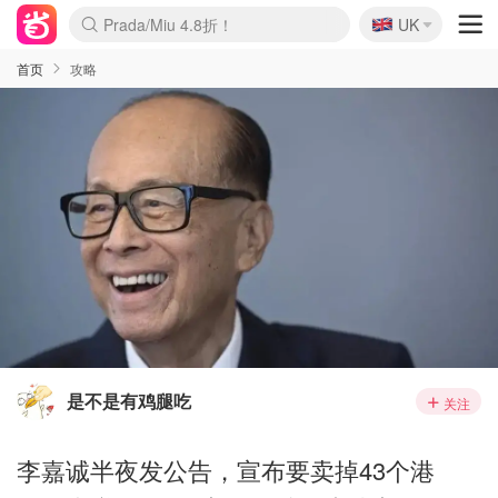
🇬🇧
Prada/Miu 4.8折！
UK
麦卢卡蜂蜜夏促！个位数！
啥？必胜客披萨5折！
首页
攻略
是不是有鸡腿吃
关注
李嘉诚半夜发公告，宣布要卖掉43个港