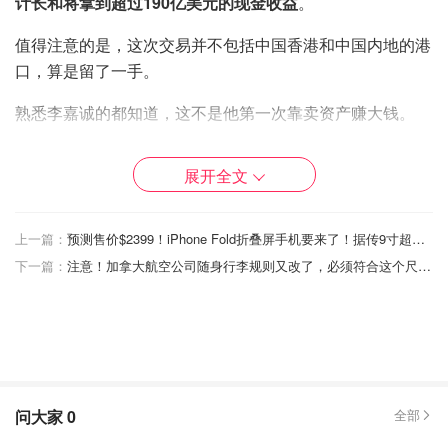
计长和将拿到超过190亿美元的现金收益
。
值得注意的是，这次交易并不包括中国香港和中国内地的港
口，算是留了一手。
熟悉李嘉诚的都知道，这不是他第一次靠卖资产赚大钱。
回顾历史，1993年他84亿港元买下英国电信公司Rabbit，
展开全文
改名Orange，6年后转手卖给德国Mannesmann公司，狂赚
1180亿港元，堪称教科书级的资本运作。如今，这次全球
港口业务的大甩卖，又让长和狠狠赚了一笔。
上一篇：
预测售价$2399！iPhone Fold折叠屏手机要来了！据传9寸超大屏，抗摔能力大升级！
下一篇：
注意！加拿大航空公司随身行李规则又改了，必须符合这个尺寸标准！
不过，这笔交易也不是完全无风险的，巴拿马港口的部分资
产可能会成为“变数”。长和旗下的巴拿马港口公司运营着巴
尔博亚和克里斯托瓦尔两个港口，根据此前报道，巴拿马政
府向美国让步，正考虑取消长和旗下香港和记港口集团在巴
拿马运河的运营合约。
问大家
0
全部
作为全球航运的重要枢纽，巴拿马运河承担了全球6%的海
运贸易量，总收入高达49.86亿美元。长和自1997年起就拿