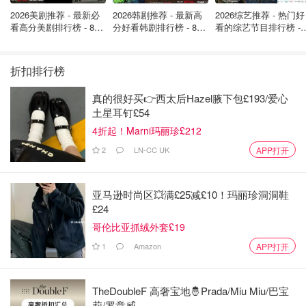
疑似搬家视频曝光！家族资产已超过
2026美剧推荐 - 最新必
2026韩剧推荐 - 最新高
2026综艺推荐 - 热门好
3000亿美元！
看高分美剧排行榜 - 8月
分好看韩剧排行榜 - 8月
看的综艺节目排行榜 - 
最新: 《​​足球教练 》第
最新：丁海寅《我的荒
月最新:《​​伦敦合伙人
是不是有鸡腿吃
1.5w
1
四季回归！
糖恋爱 》上线❣️
回归啦
折扣排行榜
58岁李泽楷喜得龙凤胎！网传未婚新
真的很好买👉西太后Hazel腋下包£193/爱心
欢是新晋女艺人林萱妤，杨紫琼牵线
土星耳钉£54
助力！
4折起！Marni玛丽珍£212
是不是有鸡腿吃
4452
2
2
LN-CC UK
APP打开
亚马逊时尚区💥满£25减£10！玛丽珍洞洞鞋
£24
哥伦比亚抓绒外套£19
1
Amazon
APP打开
TheDoubleF 高奢宝地🤴Prada/Miu Miu/巴宝
莉/罗意威