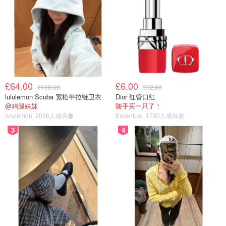
£64.00
£6.00
£108.00
£32.00
lululemon Scuba 宽松半拉链卫衣
Dior 红管口红
@鸡腿妹妹
随手买一只了！
lululemon
2036人感兴趣
Escentual
1730人感兴趣
3
4