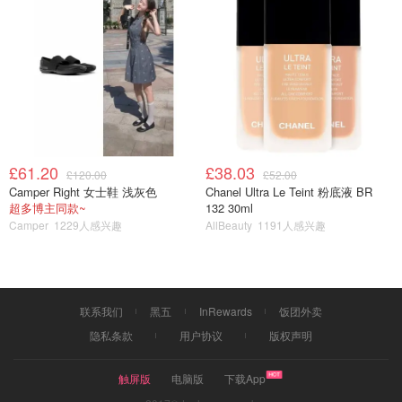
£61.20
£38.03
£120.00
£52.00
Camper Right 女士鞋 浅灰色
Chanel Ultra Le Teint 粉底液 BR
超多博主同款~
132 30ml
Camper
1229人感兴趣
AllBeauty
1191人感兴趣
联系我们
黑五
InRewards
饭团外卖
隐私条款
用户协议
版权声明
触屏版
电脑版
下载App