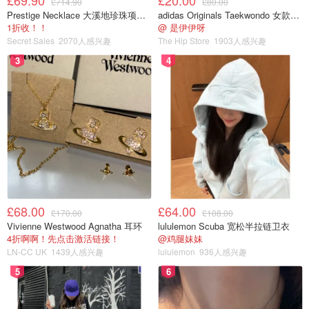
£69.90
£20.00
£714.90
£80.00
Prestige Necklace 大溪地珍珠项链 10-11mm
adidas Originals Taekwondo 女款黑色运动鞋
1折收！！
@ 是伊伊呀
Secret Sales
2070人感兴趣
The Hip Store
1903人感兴趣
3
4
图片来自网友，版权属原作者
今天你看到日全食了吗？评论区晒出抓拍照吧！
£68.00
£64.00
£170.00
£108.00
2024加拿大日全食攻略 - 日食直播
Vivienne Westwood Agnatha 耳环
lululemon Scuba 宽松半拉链卫衣
ing！观测地点推荐，免费领眼镜！
4折啊啊！先点击激活链接！
@鸡腿妹妹
LN-CC UK
1439人感兴趣
lululemon
936人感兴趣
5
6
是momo酱
4.2w
7