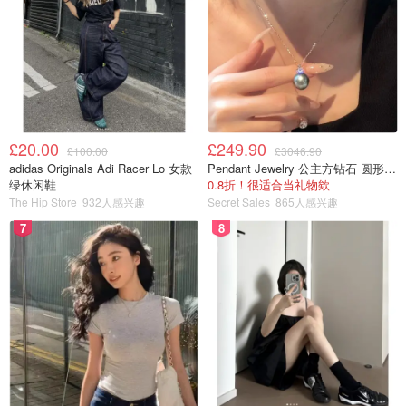
2024年观星指南 - 流星雨、日食、超
级月亮时间表，记下来一起去看星星
吧！
Miability
4542
£20.00
£249.90
£100.00
£3046.90
adidas Originals Adi Racer Lo 女款
Pendant Jewelry 公主方钻石 圆形大溪地珍珠吊坠 11-12mm
绿休闲鞋
0.8折！很适合当礼物欸
The Hip Store
932人感兴趣
Secret Sales
865人感兴趣
7
8