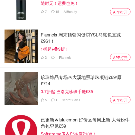
随时无！运费也免！
7
15
AllBeauty
APP打开
Flannels 周末顶奢闪促💥YSL马鞍包直减
£961！
1折起+叠9折！
2
Flannels
APP打开
珍珠饰品专场🦪大溪地黑珍珠项链£69/原
£714
0.7折起 巴洛克珍珠手链£35
5
1
Secret Sales
APP打开
图片来自网友，版权属原作者
已更新🔥lululemon 好价区每周上新 大号粉牛
还有网友抓拍到航班经过日食的奇妙景象！
角包罕见£59
Softstreme卫衣£54/原£108！