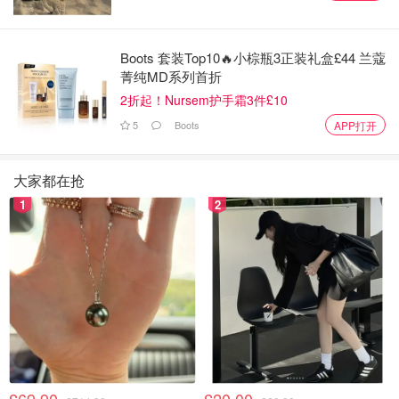
Boots 套装Top10🔥小棕瓶3正装礼盒£44 兰蔻
菁纯MD系列首折
2折起！Nursem护手霜3件£10
5
Boots
APP打开
大家都在抢
1
2
图片来自网友，版权属原作者