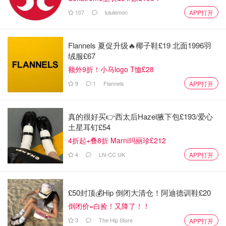
107
lululemon
APP打开
Flannels 夏促升级🔥椰子鞋£19 北面1996羽
绒服£67
额外9折！小马logo T恤£28
9
1
Flannels
APP打开
真的很好买👉西太后Hazel腋下包£193/爱心
土星耳钉£54
4折起+叠8折 Marni玛丽珍£212
图片来自网友，版权属原作者
4
LN-CC UK
APP打开
在尼亚加拉瀑布地区的人，可以看到绝佳视角的日全食。
£50封顶💰Hip 倒闭大清仓！阿迪德训鞋£20
倒闭价=白捡！又降了！！
3
The Hip Store
APP打开