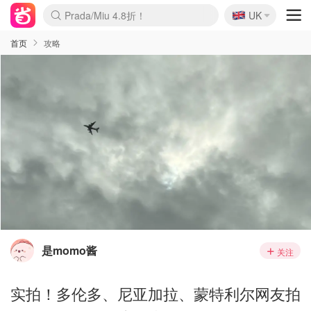
🇬🇧
Prada/Miu 4.8折！
UK
麦卢卡蜂蜜夏促！个位数！
啥？必胜客披萨5折！
首页
攻略
是momo酱
关注
实拍！多伦多、尼亚加拉、蒙特利尔网友拍