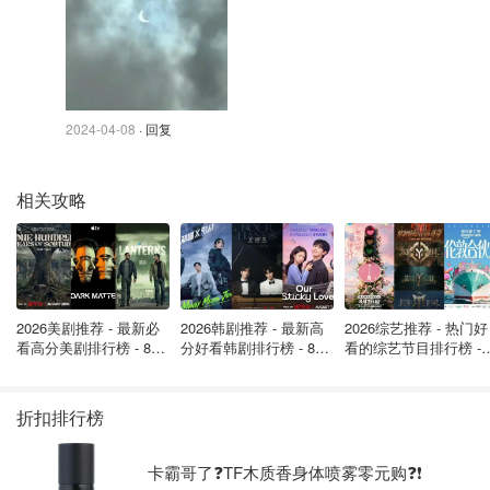
图片来自@X截图，版权属原作者
安省今天乌云密布，仅能从云缝中看到日食，一眼看过去，
以为是弦月挂天边。
2024-04-08
· 回复
相关攻略
2026美剧推荐 - 最新必
2026韩剧推荐 - 最新高
2026综艺推荐 - 热门好
看高分美剧排行榜 - 8月
分好看韩剧排行榜 - 8月
看的综艺节目排行榜 - 
最新: 《​​足球教练 》第
最新：丁海寅《我的荒
月最新:《​​伦敦合伙人
四季回归！
糖恋爱 》上线❣️
回归啦
折扣排行榜
卡霸哥了❓TF木质香身体喷雾零元购❓❗
图片来自网友，版权属原作者