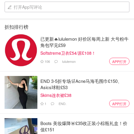
打开App写评论
折扣排行榜
已更新🔥lululemon 好价区每周上新 大号粉牛
角包罕见£59
Softstreme卫衣£54/原£108！
106
lululemon
APP打开
END 3-5折专场🛒Acne马海毛围巾£150、
Asics球鞋£53
Skims连衣裙£38
1
END.
APP打开
Boots 美妆爆降🚨£35收正装小棕瓶礼盒！价
值£151