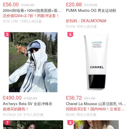
£56.00
£20.88
£140.00
£115.00
200ml卸妆膏+100ml急救面膜+面霜+洁颜布
PUMA Mostro OG 男女运动鞋
总价值£204=2.7折！闭眼冲这套！
折扣码：DEALMOON28
EVE LOM
1286人感兴趣
Puma
934人感兴趣
5
6
£490.00
£36.72
£700.00
£51.00
Arc'teryx Beta SV 女款冲锋衣
Chanel La Mousse 山茶洁面乳 150ml
超难买的颜色！
回国前买2支！国内¥620！立省近一半！
Arc'teryx UK
919人感兴趣
Boots
869人感兴趣
7
8