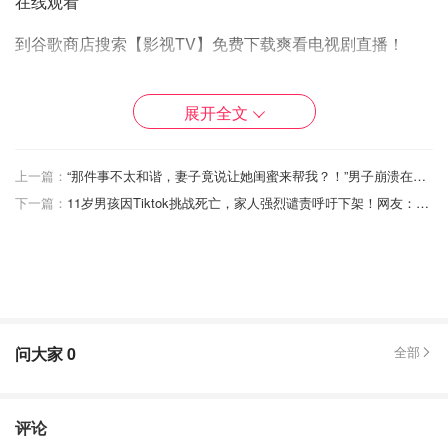
在线观看
到谷歌商店搜索【影视TV】免费下载爽看电视剧直播！
https://play.google.com/store/apps/details?
id=com.yingshitv&hl=en&gl=US
展开全文
【影视TV】官网下载:
https://yingshi.tv/download
上一篇：
“那件事不太和谐，妻子竟说让她闺蜜来帮我？！”男子崩溃在线求助：我该咋办！
下一篇：
11岁男孩因Tiktok挑战死亡，家人强烈谴责呼吁下架！网友：故意妖魔化！
问大家
0
全部
评论