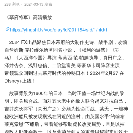
288 浏览
2024-03-13 发布
《幕府将军》高清播放
https://yingshi.tv/vod/play/id/201154/sid/1/nid/1
2024 FX出品聚焦日本幕府的大制作史诗、战争剧，改编
自詹姆斯·克拉维尔所著同名小说，《权利的游戏》《罗
马》《大西洋帝国》导演 蒂莫西·范·帕滕执导，真田广之、
泽井杏奈、浅野忠信、二阶堂富美 等豪华卡司阵容主演，
带领观众回到过去幕府时代的神秘日本！2024年2月27 在
Disney+上线！
故事背景为1600年的日本，当时正值一场世纪内战的黎
明，即关原合战。面对五大老中的敌人联合起来对抗自己，
吉井虎长将军（真田广之）必须为性命而战。某天，一艘神
秘欧洲船只被发现搁浅在附近的渔村，由英国水手“约翰布
莱克索恩”下船后，带着能够帮助虎长改变局势，且足以摧
毁敌人耶稣会教士、以及葡萄牙商人的重量级秘密来到这个