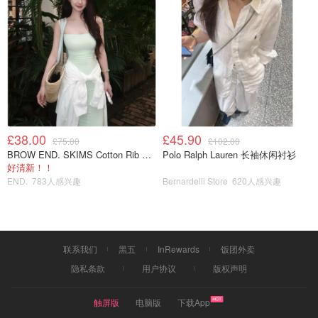
£38.00
£45.90
£75.00
£102.00
BROW END. SKIMS Cotton Rib 长款背心连衣裙 薄荷绿
Polo Ralph Lauren 长袖休闲衬衫
好清新！！
END.
783人感兴趣
Bernardelli Store
620人感兴趣
联系我们
黑五
InRewards
饭团外卖
隐私条款
用户协议
版权声明
触屏版
电脑版
下载App