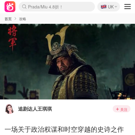
🇬🇧
Prada/Miu 4.8折！
UK
麦卢卡蜂蜜夏促！个位数！
啥？必胜客披萨5折！
首页
攻略
追剧达人王琪琪
关注
一场关于政治权谋和时空穿越的史诗之作