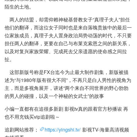
陌生的土地。
两人的结盟，却需仰赖神秘基督教女子“真理子夫人”担任
他们的翻译，而这位女子同时也是来自落魄贵族中的最后一
位家族成员，真理子夫人置身政治局势动荡的时代，不只要
担任两人的翻译，更要在自己与布莱克索恩之间的新关系，
以及对复兴家族荣耀、完成死去父亲遗愿的使命感之间拉
扯。
这部新版号称是FX台迄今为止最大制作剧集，新版被描
述为“与1980年版有很大不同”，不再只是白人男性的视角为
主，而是多视角展开，讲述“两个来自不同世界的野心勃勃
的男人的碰撞，以及一个神秘的女武士”的故事
小编一直都有在追很多新剧 影视tv真的跟着官方秒播诶 再
也不用充钱买vip追剧啦～
追剧网站推荐；
https://yingshi.tv/
影视TV-海量高清视频