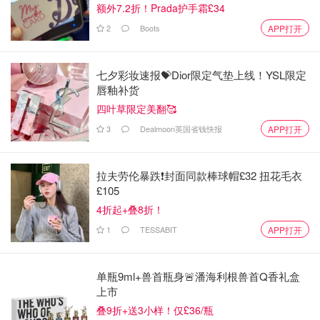
额外7.2折！Prada护手霜£34
2
Boots
APP打开
七夕彩妆速报💝Dior限定气垫上线！YSL限定
唇釉补货
四叶草限定美翻🥰
3
Dealmoon英国省钱快报
APP打开
拉夫劳伦暴跌❗️封面同款棒球帽£32 扭花毛衣
£105
4折起+叠8折！
1
TESSABIT
APP打开
单瓶9ml+兽首瓶身🚨潘海利根兽首Q香礼盒
上市
叠9折+送3小样！仅£36/瓶