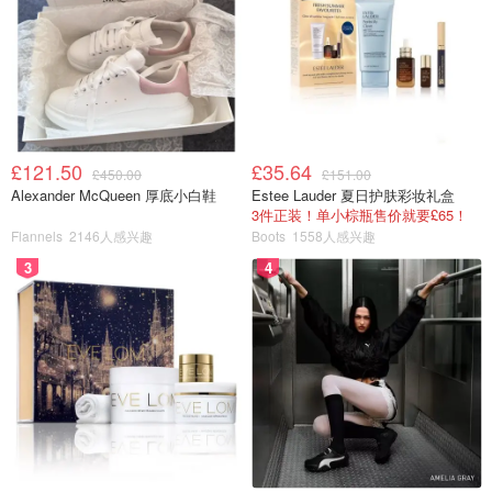
£121.50
£35.64
£450.00
£151.00
Alexander McQueen 厚底小白鞋
Estee Lauder 夏日护肤彩妆礼盒
3件正装！单小棕瓶售价就要£65！
Flannels
2146人感兴趣
Boots
1558人感兴趣
3
4