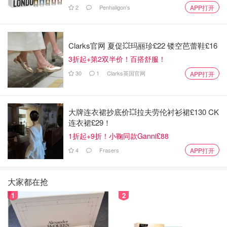
2
Penhaligon's
APP打开
Clarks官网 夏促💥玛丽珍£22 镂空芭蕾鞋£16
3折起+第2双半价！百搭舒服！
30
1
Clarks英国官网
APP打开
大牌连衣裙抄底价💥拉夫劳伦衬衫裙£130 CK
连衣裙£29！
1折起+9折！小鞠同款Ganni£88
4
Frasers
APP打开
大家都在抢
1
2