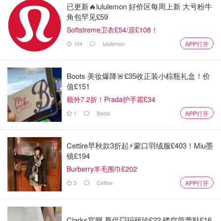
开罐器：如果您的袖珍小刀上没有开罐器，您需要单独备一
已更新🔥lululemon 好价区每周上新 大号粉牛
角包罕见£59
个开罐器。
Softstreme卫衣£54/原£108！
台布：请带一个可再利用的塑料制耐用台布。需餐后易擦洗
104
lululemon
APP打开
且不易被雨水淋坏。
铝箔：在营地，铝箔非常实用，尤其是在火上烹饪和包裹剩
Boots 美妆爆降🚨£35收正装小棕瓶礼盒！价
下的饭菜。
值£151
额外7.2折！Prada护手霜£34
纸巾：就想在家一样，纸巾便于清理污渍。
1
Boots
APP打开
垃圾袋：垃圾袋可存放您所有的垃圾。夜间切记将垃圾放到
车子里。
Cettire早秋款3折起⚡️蒙口羽绒服£403！Miu墨
镜£194
蜡烛和烛台：放在野餐桌上的蜡烛，可照亮野餐桌，尤其是
Burberry羊毛围巾£202
在您没有灯的情况下。建议您带一个防风烛台。
3
Cettire
APP打开
个人装备
驱虫剂：驱虫剂种类多样、成分各异，所以要确保选择适合
Clarks官网 夏促💥玛丽珍£22 镂空芭蕾鞋£16