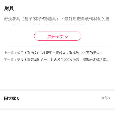
厨具
野炊餐具（盘子/杯子/碗/器具）：最好用塑料或钢材制的盘
子、杯子、碗和器具，结实轻巧且可循环利用。
露营用炉：露营用炉种类多样，所以要仔细询问、挑一款最
展开全文
合适的。
上一篇：
惊了！列治文山3栋豪宅半夜起火，造成约1200万的损失！
燃料：燃料的形状和种类各异，因此确保燃料适合您的炉子
下一篇：
突发！温哥华附近一小时内发生200次地震，深海岩浆或将喷发！
或灯。
大碗：露营中准备饭菜时，大碗可用来搅拌食材。
砧板：准备点心和饭菜，切食材的时候，砧板就会派上用场
了。
问大家
0
全部
刮铲/木勺/滤网/钳子：根据您要准备的菜肴，请记得带上可
能会用到的器具。