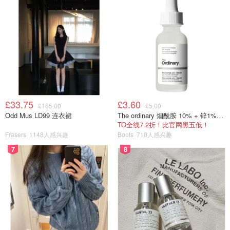
最新BC省公园露营预订系统出炉啦！
教你如何在BC省露营抢座！
zouett
6955
阿尔伯塔省公园露营攻略！预约方
法、价格查询、高人气公园推荐...这篇
文章就够啦！
£33.75
£3.60
£165.00
£5.00
Lizyy
Odd Mus LD99 连衣裙
The ordinary 烟酰胺 10% + 锌1% 精华 30ml
5163
TO全线7.2折！比官网黑五低！
Frasers
1148人感兴趣
Boots
710人感兴趣
2025安省公园游玩露营全攻略 - 7月18
7
8
日免费！通行证价格、预订方式、营
地开放时间表！
OOliviaZZ
2.4w
1