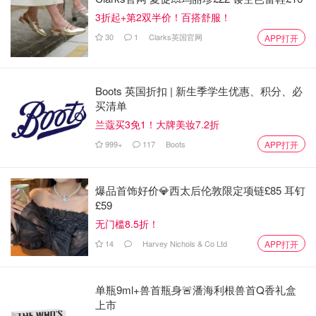
您的那一款。
3折起+第2双半价！百搭舒服！
30
1
Clarks英国官网
APP打开
防晒霜：尤其是在阳光强度较强的高海拔地区，和因反射阳
光强度翻倍的水域中，防晒霜至关重要。
口哨：当你陷入困境时，一只好的口哨可以提醒周围的人。
Boots 英国折扣 | 新生季学生优惠、积分、必
买清单
镊子：镊子可以用来取出东西，比如从手指甲内去除碎石
兰蔻买3免1！大牌美妆7.2折
片。
999+
117
Boots
APP打开
芦荟凝胶：芦荟可起到肌肤晒后修复的作用。
爆品首饰好价💎西太后伦敦限定项链£85 耳钉
£59
OFF! 长效便携驱蚊喷雾 118mL 不含
避蚊胺更温和
无门槛8.5折！
$4.57
$12.49
14
Harvey Nichols & Co Ltd
APP打开
Amazon.ca亚马逊加拿大官网
4
0
单瓶9ml+兽首瓶身🚨潘海利根兽首Q香礼盒
个人卫生用品
上市