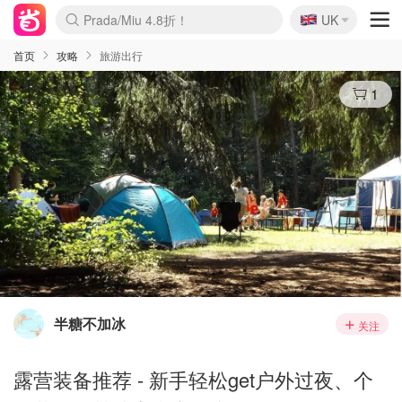
🇬🇧
Prada/Miu 4.8折！
UK
麦卢卡蜂蜜夏促！个位数！
啥？必胜客披萨5折！
首页
攻略
旅游出行
1
半糖不加冰
关注
露营装备推荐 - 新手轻松get户外过夜、个