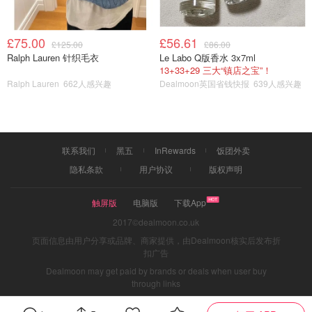
£75.00
£56.61
£125.00
£86.00
Ralph Lauren 针织毛衣
Le Labo Q版香水 3x7ml
13+33+29 三大“镇店之宝”！
Ralph Lauren
662人感兴趣
Dealmoon英国省钱快报
639人感兴趣
超好玩露营
原创之星
联系我们
黑五
InRewards
饭团外卖
隐私条款
用户协议
版权声明
触屏版
电脑版
下载App
2017©dealmoon.co.uk
页面信息由用户分享或品牌、商家提供，由Dealmoon核实后发布折
扣广告
Dealmoon may get paid by brands or deals when user buy
through links