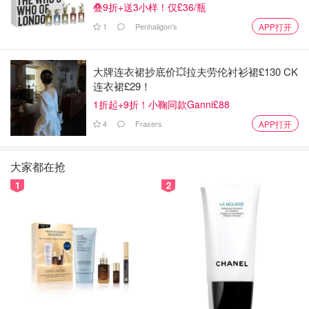
叠9折+送3小样！仅£36/瓶
可由生物降解的洗发水和香皂：可生物降解的洗发水和香皂
使用时，需注意。请记住-即使是可生物降解的产品，也需
1
Penhaligon's
APP打开
要排入水槽或排水管，切勿排入湖泊中。
大牌连衣裙抄底价💥拉夫劳伦衬衫裙£130 CK
带儿童露营
连衣裙£29！
1折起+9折！小鞠同款Ganni£88
尿片和湿巾：仅需带旅行够用的尿片和湿巾（加上一些备用
的）。无需带上一个整包。
4
Frasers
APP打开
额外的衣服和鞋子：多带几套衣服和鞋子，确保孩子穿的舒
大家都在抢
适温暖。孩子喜爱露营，但与在家相比，更容易弄湿和弄脏
1
2
衣物。
带宠物露营
管制：许多国家公园有关于动物和管制的规定-出发前请确
保对相关规定做一些了解。
狗食袋：每次喂狗后，请记得清理干净。