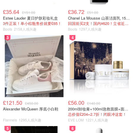
宠物食品/零食：和人的食物一样，在夜间或您不在营地
£35.64
£36.72
£151.00
£51.00
时，宠物的食物也需要合理存储。
Estee Lauder 夏日护肤彩妆礼盒
Chanel La Mousse 山茶洁面乳 150ml
3件正装！单小棕瓶售价就要£65！
回国前买2支！国内¥620！立省近一半！
刷子：刷子可用来去除宠物皮毛上的脏物或其他粘付物。
Boots
2158人感兴趣
Boots
1297人感兴趣
3
4
其他
晒衣用的衣夹：带一些晒衣用的衣夹，将潮湿的东西挂在晒
衣绳上晾晒。
小型扫帚和簸箕：用一只小型扫帚和簸箕，清除树叶、松树
针和尘垢，保持帐篷整洁。
急救药箱：确保您的急救药箱内，物品齐全且是更新过的。
£121.50
£56.00
£450.00
£140.00
生火用的报纸：如果您没有报纸，就用其他任何类型的纸。
Alexander McQueen 厚底小白鞋
200ml卸妆膏+100ml急救面膜+面霜+洁颜布
总价值£204=2.7折！闭眼冲这套！
封面：Brahmsee from Pixabay
Flannels
1295人感兴趣
EVE LOM
1221人感兴趣
5
6