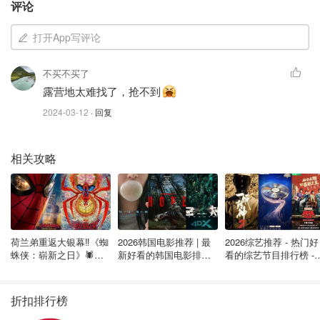
锅/煎锅：如果您计划用火烹饪，请记得带上专用的锅和煎
评论
锅。
打开App写评论
防热手套：将锅从炉子或火上移开时，锅垫和防热手套，可
以给手舒适的感觉、免受烫伤。
不买不买了
露营地太难找了，抢不到
锅夹：一些露营用的锅没有手把，需要用钳子夹起来移开。
2024-03-12
· 回复
洗碗盆：带一只大的塑料容器，可以在里面装水洗碗碟。
相关攻略
可生物降解的洗洁精：请确保您的洗洁精是可生物降解的，
并且排放到水槽或排水管中，而不是排到湖泊中或倒在地
上。详情请查看"露营基本知识"部分。
食品冷却器：食品冷却器会招来野生动物，夜里或是您不在
荷兰弟重返大银幕‼️《蜘
2026韩国电影推荐 | 最
2026综艺推荐 - 热门好
营地时，请合理存储。
蛛侠：崭新之日》🕷️北
新好看的韩国电影排行
看的综艺节目排行榜 - 
美热映中❣️阵容豪华✨🤩
榜，必看盘点！8月最
月最新:《​​披荆斩棘
防水火柴/打火机：如果您没有防水的火柴或防水打火机，
新！(持续更新）
2026》回归啦
请将您的火柴放在防水的容器或包里。
折扣排行榜