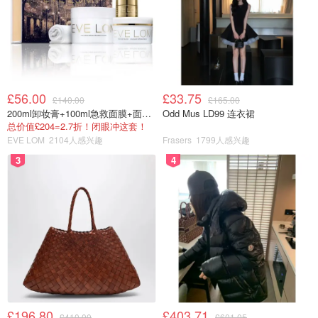
£56.00
£33.75
£140.00
£165.00
200ml卸妆膏+100ml急救面膜+面霜+洁颜布
Odd Mus LD99 连衣裙
总价值£204=2.7折！闭眼冲这套！
EVE LOM
2104人感兴趣
Frasers
1799人感兴趣
3
4
£196.80
£403.71
£410.00
£601.05