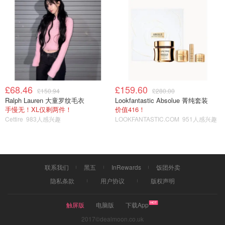
£68.46
£159.60
£150.94
£280.00
Ralph Lauren 大童罗纹毛衣
Lookfantastic Absolue 菁纯套装
手慢无！XL仅剩两件！
价值416！
Cettire
983人感兴趣
LOOKFANTASTIC.COM
951人感兴趣
联系我们
黑五
InRewards
饭团外卖
隐私条款
用户协议
版权声明
触屏版
电脑版
下载App
2017©dealmoon.co.uk