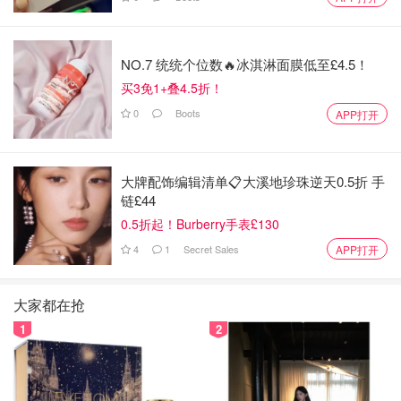
NO.7 统统个位数🔥冰淇淋面膜低至£4.5！
买3免1+叠4.5折！
0
Boots
APP打开
大牌配饰编辑清单📋大溪地珍珠逆天0.5折 手
链£44
0.5折起！Burberry手表£130
4
1
Secret Sales
APP打开
大家都在抢
1
2