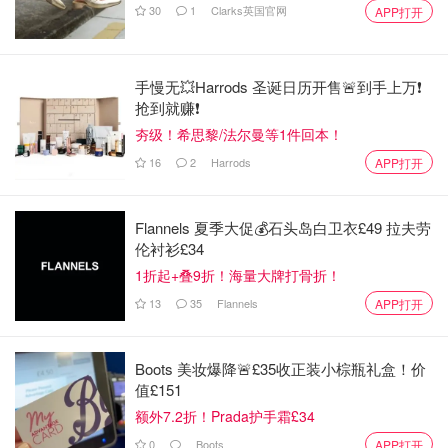
30
1
Clarks英国官网
APP打开
手慢无💥Harrods 圣诞日历开售🚨到手上万❗️
抢到就赚❗️
夯级！希思黎/法尔曼等1件回本！
16
2
Harrods
APP打开
Flannels 夏季大促💰石头岛白卫衣£49 拉夫劳
伦衬衫£34
1折起+叠9折！海量大牌打骨折！
13
35
Flannels
APP打开
Boots 美妆爆降🚨£35收正装小棕瓶礼盒！价
值£151
额外7.2折！Prada护手霜£34
0
Boots
APP打开