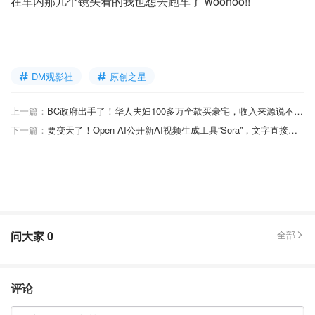
在车内那几个镜头看的我也想去跑车了 woohoo!!
DM观影社
原创之星
上一篇：
BC政府出手了！华人夫妇100多万全款买豪宅，收入来源说不清就要被没收！
下一篇：
要变天了！Open AI公开新AI视频生成工具“Sora”，文字直接转逼真视频，轰动好莱坞！
问大家
0
全部
评论