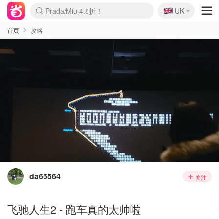
🇬🇧
Prada/Miu 4.8折！
UK
麦卢卡蜂蜜夏促！个位数！
啥？必胜客披萨5折！
首页
攻略
da65564
关注
飞驰人生2 - 跑车真的太帅啦