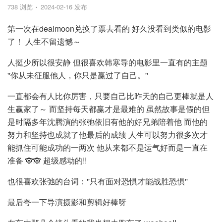
738 浏览
2024-02-16 发布
第一次在dealmoon兑换了票去看的 好久没看到类似的电影
了！ 人生不留遗憾～
人挺少所以很安静 但很喜欢韩寒导的电影里一直有的主题
''你从未征服他人，你只是赢过了自己。''
一直都会有人比你厉害，只要自己比昨天的自己更棒就是人
生赢家了～ 而坚持每天都赢才是最难的 虽然故事是假的但
是时隔多年沈腾演的张弛依旧有他的好兄弟陪着他 而他的
努力和坚持也成就了他最后的成绩 人生可以努力很多次才
能抓住可能成功的一两次 他从来都不是运气好而是一直在
准备 🙈🙈 超级感动的!!
也很喜欢张弛的台词：''只有面对恐惧才能战胜恐惧''
最后夸一下导演摄影和剪辑好棒呀