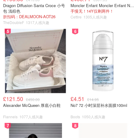
Dragon Diffusion Santa Croce 小号
Moncler Enfant Moncler Enfant New Aubert 连帽羽绒服
包 浅棕色
手慢无！14Y仅剩两件！
折扣码：DEALMOON-AOT26
Cettire
1305人感兴趣
TheDoubleF
1317人感兴趣
5
6
£121.50
£4.51
£450.00
£14.95
Alexander McQueen 厚底小白鞋
No7 72 小时深层补水面膜100ml
Flannels
1077人感兴趣
Boots
1050人感兴趣
7
8