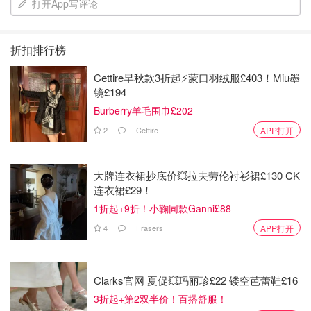
打开App写评论
折扣排行榜
Cettire早秋款3折起⚡️蒙口羽绒服£403！Miu墨
镜£194
Burberry羊毛围巾£202
2
Cettire
APP打开
大牌连衣裙抄底价💥拉夫劳伦衬衫裙£130 CK
连衣裙£29！
1折起+9折！小鞠同款Ganni£88
4
Frasers
APP打开
Clarks官网 夏促💥玛丽珍£22 镂空芭蕾鞋£16
3折起+第2双半价！百搭舒服！