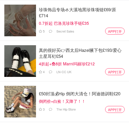
人的多。因此，我们希望看到更多的信息。"
珍珠饰品专场🦪大溪地黑珍珠项链£69/原
尼贾尔是在萨里的古德瓦拉停车场被两名蒙面枪手射杀的。
£714
不列颠哥伦比亚省和锡克教社区领导人声称，印度政府与此
0.7折起 巴洛克珍珠手链£35
案有关。
5
Secret Sales
APP打开
凶杀案调查人员尚未逮捕任何与他的被害有关的人，也未说
明杀人动机。
真的很好买👉西太后Hazel腋下包£193/爱心
土星耳钉£54
凶杀案综合调查组称，这起谋杀案有三名嫌疑人：两名 "戴
4折起+叠8折 Marni玛丽珍£212
着面罩的身材魁梧的男子"，有人看到他们徒步逃离现场，
4
LN-CC UK
APP打开
还有一人在停在几个街区外的一辆逃逸车内等候。
凶杀案调查组在周一的一份声明中说，他们知道特鲁多关于
"正在进行的积极调查 "的评论，但由于调查组仍在继续收集
£50封顶💰Hip 倒闭大清仓！阿迪德训鞋£20
证据，因此不会对具体细节发表评论。
倒闭价=白捡！又降了！！
3
The Hip Store
APP打开
蒂莫西-皮耶罗蒂（Timothy Pierotti）中士说："这仍然是凶
杀案综合调查组（IHIT）的优先调查事项，我们已经并将继
续与当地、省和国家警察机构及合作伙伴密切合作，以推进