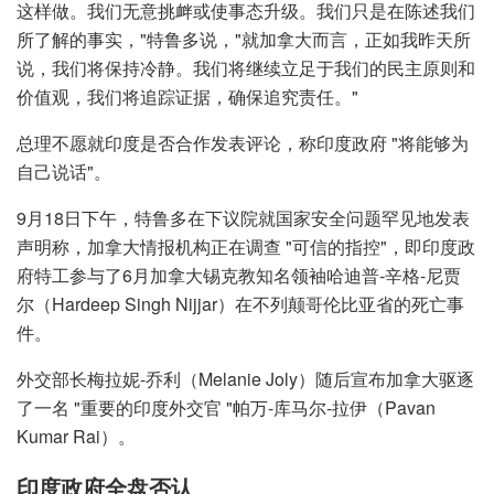
这样做。我们无意挑衅或使事态升级。我们只是在陈述我们
所了解的事实，"特鲁多说，"就加拿大而言，正如我昨天所
说，我们将保持冷静。我们将继续立足于我们的民主原则和
价值观，我们将追踪证据，确保追究责任。"
总理不愿就印度是否合作发表评论，称印度政府 "将能够为
自己说话"。
9月18日下午，特鲁多在下议院就国家安全问题罕见地发表
声明称，加拿大情报机构正在调查 "可信的指控"，即印度政
府特工参与了6月加拿大锡克教知名领袖哈迪普-辛格-尼贾
尔（Hardeep Singh Nijjar）在不列颠哥伦比亚省的死亡事
件。
外交部长梅拉妮-乔利（Melanie Joly）随后宣布加拿大驱逐
了一名 "重要的印度外交官 "帕万-库马尔-拉伊（Pavan
Kumar Rai）。
印度政府全盘否认