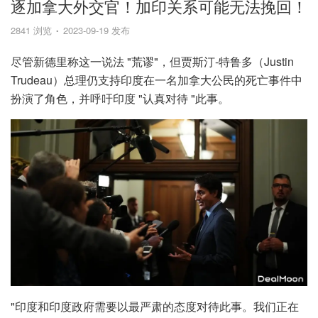
逐加拿大外交官！加印关系可能无法挽回！
2841 浏览
2023-09-19 发布
尽管新德里称这一说法 "荒谬"，但贾斯汀-特鲁多（Justin
Trudeau）总理仍支持印度在一名加拿大公民的死亡事件中
扮演了角色，并呼吁印度 "认真对待 "此事。
"印度和印度政府需要以最严肃的态度对待此事。我们正在