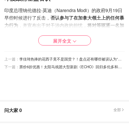
印度总理纳伦德拉-莫迪（Narendra Modi）的政府9月19日
早些时候进行了反击，
否认参与了在加拿大领土上的任何暴
力行为
，并宣布出于对干涉内政的担忧，
将对等驱逐一名加
拿大高级外交官
。
展开全文
上一篇：
李佳琦热捧的花西子竟不是国货？！盘点还有哪些被误认为“国货”的品牌！真心错付😅
下一篇：
票价6折优惠！太阳马戏团大型新剧《ECHO》回归多伦多和温哥华！
问大家
0
全部