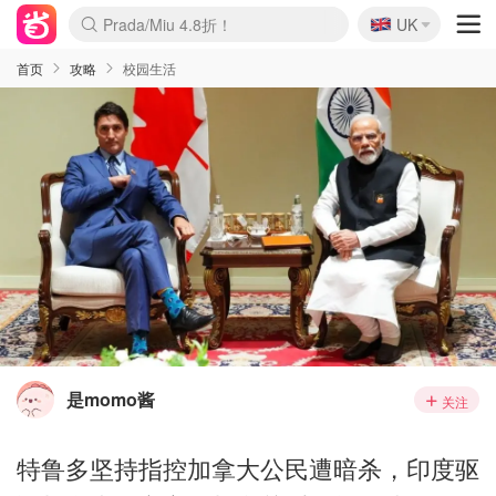
🇬🇧
Prada/Miu 4.8折！
UK
麦卢卡蜂蜜夏促！个位数！
啥？必胜客披萨5折！
首页
攻略
校园生活
是momo酱
关注
特鲁多坚持指控加拿大公民遭暗杀，印度驱