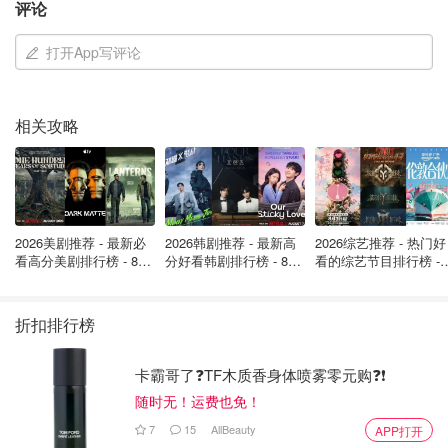
评论
打开App写评论
相关攻略
印度说，加拿大驻印度高级专员被传唤，并被告知驱逐一
事，以及这名未透露姓名的外交官必须在五天内离开印度。
"关于印度政府参与加拿大任何暴力行为的指控是荒谬的，
也是有动机的。加拿大总理曾向我国总理提出过类似指控，
2026美剧推荐 - 最新必
2026韩剧推荐 - 最新高
2026综艺推荐 - 热门好
但遭到了彻底驳斥，"印度外交部在一份声明中说。
看高分美剧排行榜 - 8月
分好看韩剧排行榜 - 8月
看的综艺节目排行榜 - 
最新: 《​​足球教练 》第
最新：丁海寅《我的荒
月最新:《​​伦敦合伙人
印度外交部在声明中说："这种毫无根据的指控试图转移人
四季回归！
糖恋爱 》上线❣️
回归啦
们对哈利斯坦恐怖分子和极端分子的关注，他们在加拿大得
折扣排行榜
到庇护，并继续威胁印度的主权和领土完整。加拿大政府在
这一问题上的不作为是一个长期且持续的问题……我们敦促
卡霸哥了❓TF木质香身体喷雾零元购❓❗
加拿大政府对所有在其领土上活动的反印分子采取迅速有效
随时无！运费也免！
的法律行动"。
7
15
AllBeauty
APP打开