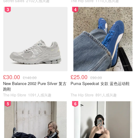
供2640万加元帮多伦多难民解决在住
Secret Sales
2102人感兴趣
The Hip Store
1110人感兴趣
房！
3
4
是momo酱
1105
危！加拿大BMO将关闭汽车贷款业
务，导致大裁员！
OOliviaZZ
3948
1
£30.00
£25.00
£140.00
£90.00
突发！多伦多两所学校因匿名威胁而
New Balance 2002 Pure Silver 复古
Puma Speedcat 女款 蓝色运动鞋
被封锁！
跑鞋
The Hip Store
1091人感兴趣
The Hip Store
891人感兴趣
是momo酱
5
6
1152