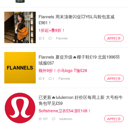
特鲁多指控谋杀阴谋
Flannels 周末顶奢闪促💥YSL马鞍包直减
在9月19日上午的内阁会议上，当被问及加拿大政府为何要
£961！
公开这一指控时，特鲁多说，自今年夏天以来，官员们一直
1折起+叠9折！
与情报机构密切合作，"确保我们有坚实的基础来了解发生
2
Flannels
APP打开
了什么"。
在 G20 峰会期间，特鲁多直接向盟友和印度提出此事，并
Flannels 夏促升级🔥椰子鞋£19 北面1996羽
表示他认为加拿大人有 "知情权"。
绒服£67
额外9折！小马logo T恤£28
反对党迅速联合起来，对这一涉嫌侮辱加拿大主权的行为表
示震惊和沮丧，但9月19 保守党领袖皮埃尔-波利耶夫尔
9
1
Flannels
APP打开
（Pierre Poilievre）告诉记者，他认为特鲁多需要向公众提
供更多有关此事的信息。
已更新🔥lululemon 好价区每周上新 大号粉牛
角包罕见£59
他说："我们需要了解所有可能的证据，这样加拿大人才能
Softstreme卫衣£54/原£108！
对此做出判断……总理没有提供任何事实。他提供了一份声
107
lululemon
APP打开
明，我只想强调，他私下告诉我的并不比他公开告诉加拿大