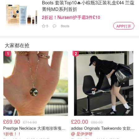
Boots 套装Top10🔥小棕瓶3正装礼盒£44 兰蔻
这项调查。"
菁纯MD系列首折
2折起！Nursem护手霜3件£10
据《加拿大新闻报》报道，印度已经对尼贾尔发出了逮捕
5
Boots
APP打开
令。
除印度外，加拿大是世界上最大的锡克教社区所在地。加拿
大家都在抢
大锡克教社区的领导人表示，他们很高兴听到加拿大政府证
1
2
实了一些他们一直怀疑的事情，但希望看到在追究印度责任
方面采取进一步行动。
加拿大世界锡克教组织的穆克比尔-辛格（Mukhbir Singh）
在国会山发言时说，尽管特鲁多的披露可能令许多加拿大人
感到震惊，但对锡克教社区来说并不意外。
来源：
ctvnews
封面：CANADIAN PRESS/Sean
Kilpatrick
£69.90
£20.00
£714.90
£80.00
Prestige Necklace 大溪地珍珠项链 10-11mm
adidas Originals Taekwondo 女款黑色运动鞋
安省今年收7.2万名难民！省府宣布提
1折收！！
@ 是伊伊呀