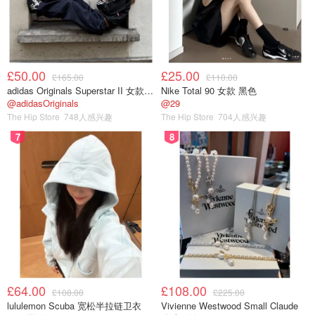
£50.00
£25.00
£165.00
£110.00
adidas Originals Superstar II 女款串珠休闲鞋 黑色
Nike Total 90 女款 黑色
@adidasOriginals
@29
The Hip Store
748人感兴趣
The Hip Store
704人感兴趣
7
8
£64.00
£108.00
£108.00
£225.00
lululemon Scuba 宽松半拉链卫衣
Vivienne Westwood Small Claude