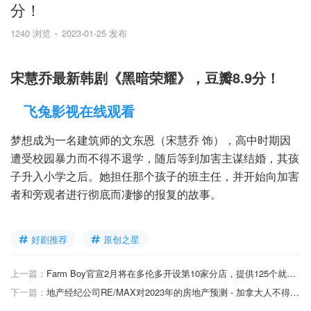
分！
1240 浏览
2023-01-25 发布
宋慧乔最新韩剧《黑暗荣耀》，豆瓣8.9分！
飞兔影视在线观看
梦想成为一名建筑师的文东恩（宋慧乔 饰），高中时期因
遭受校园暴力而不得不退学，随后等到加害主谋结婚，其孩
子升入小学之后。她担任那个孩子的班主任，并开始向加害
者和旁观者进行彻底而凄惨的报复的故事。
好剧推荐
原创之星
上一篇：
Farm Boy官宣2月将在多伦多开设第10家分店，提供125个就业机会！
下一篇：
地产经纪公司RE/MAX对2023年的房地产预测 - 加拿大人不得不知道的7个房产关键预测！