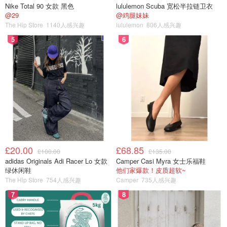
Nike Total 90 女款 黑色
lululemon Scuba 宽松半拉链卫衣
@29
@鸡腿妹妹
The Hip Store
1140人感兴趣
lululemon
806人感兴趣
5
6
£20.00
£68.85
£100.00
£135.00
adidas Originals Adi Racer Lo 女款
Camper Casi Myra 女士乐福鞋
绿休闲鞋
他们家爆款！皮质超软~
The Hip Store
754人感兴趣
Camper
735人感兴趣
7
8