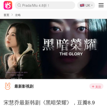
🇬🇧
Prada/Miu 4.8折！
UK
麦卢卡蜂蜜夏促！个位数！
啥？必胜客披萨5折！
首页
攻略
最新影视剧
关注
宋慧乔最新韩剧《黑暗荣耀》，豆瓣8.9