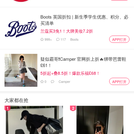
Boots 英国折扣 | 新生季学生优惠、积分、必
买清单
兰蔻买3免1！大牌美妆7.2折
999+
117
Boots
APP打开
疑似霸哥❗️Camper 官网折上折🔥绑带芭蕾鞋
£61！
5折起+叠8.5折！爆款乐福£68！
0
Camper
APP打开
大家都在抢
1
2