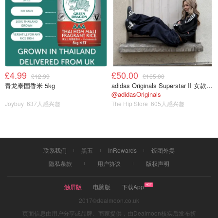
£4.99
£50.00
£12.99
£165.00
青龙泰国香米 5kg
adidas Originals Superstar II 女款串珠休闲鞋 黑色
@adidasOriginals
Joybuy
637人感兴趣
The Hip Store
605人感兴趣
联系我们
黑五
InRewards
饭团外卖
隐私条款
用户协议
版权声明
触屏版
电脑版
下载App
2017©dealmoon.co.uk
页面信息由用户分享或品牌、商家提供，由Dealmoon核实后发布折