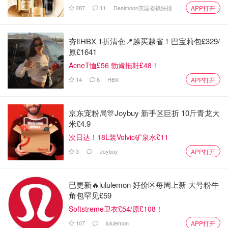
287
11
Dealmoon英国省钱快报
APP打开
夯‼️HBX 1折清仓📍越买越省！巴宝莉包£329/
原£1641
AcneT恤£56 勃肯拖鞋£48！
14
6
HBX
APP打开
京东宠粉局🎊Joybuy 新手区巨折 10斤青龙大
米£4.9
次日达！18L装Volvic矿泉水£11
3
Joybuy
APP打开
已更新🔥lululemon 好价区每周上新 大号粉牛
角包罕见£59
Softstreme卫衣£54/原£108！
107
lululemon
APP打开