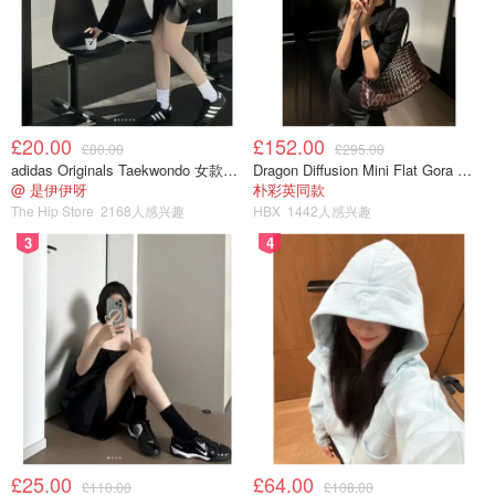
£20.00
£152.00
£80.00
£295.00
adidas Originals Taekwondo 女款黑色运动鞋
Dragon Diffusion Mini Flat Gora 深棕色手提包
@ 是伊伊呀
朴彩英同款
The Hip Store
2168人感兴趣
HBX
1442人感兴趣
3
4
£25.00
£64.00
£110.00
£108.00