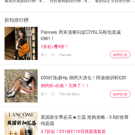
看高分美剧排行榜 - 8月
分好看韩剧排行榜 - 8月
看的综艺节目排行榜 - 
最新: 《​​足球教练 》第
最新：丁海寅《我的荒
月最新:《​​伦敦合伙人
四季回归！
糖恋爱 》上线❣️
回归啦
折扣排行榜
Flannels 周末顶奢闪促💥YSL马鞍包直减
£961！
1折起+叠9折！
1
Flannels
APP打开
£50封顶💰Hip 倒闭大清仓！阿迪德训鞋£20
倒闭价=白捡！又降了！！
1
The Hip Store
APP打开
英国新生季必买🔥兰蔻 抢购攻略 - 3.8折收菁
纯面霜
3.7折起！£31收£110百肽面霜套装