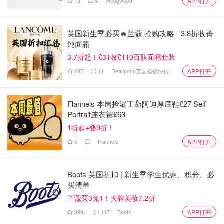
13
4
Wedgwood
APP打开
英国新生季必买🔥兰蔻 抢购攻略 - 3.8折收菁
纯面霜
3.7折起！£31收£110百肽面霜套装
287
11
Dealmoon英国省钱快报
APP打开
Flannels 本周捡漏王👍阿迪厚底鞋£27 Self
Portrait连衣裙£63
1折起+叠9折！
5
Flannels
APP打开
Boots 英国折扣 | 新生季学生优惠、积分、必
买清单
兰蔻买3免1！大牌美妆7.2折
999+
117
Boots
APP打开