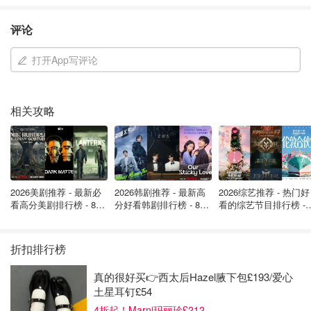
评论
英国汽车协会（AA）主席埃德蒙·金警告，今晨路况“非常危
打开App写评论
险”。康沃尔郡A30等主要道路因树木倒塌而关闭，威尔士也
有多处道路中断。他强烈建议民众重新考虑出行必要性，即
使情况在上午稍晚可能缓解，清理路障仍需时间。
相关攻略
◼️
学校连续第五天停课
严寒持续，英国多地学校周五将连续第五天关闭。仅苏格兰
北部就有超过250所学校停课，许多学生新学期第一周全部
2026美剧推荐 - 最新必
2026韩剧推荐 - 最新高
2026综艺推荐 - 热门好
改为线上学习。苏格兰首席大臣将视察灾后恢复工作。
看高分美剧排行榜 - 8月
分好看韩剧排行榜 - 8月
看的综艺节目排行榜 - 
最新: 《​​足球教练 》第
最新：丁海寅《我的荒
月最新:《​​伦敦合伙人
◼️
航班取消：希思罗机场50架次停飞
四季回归！
糖恋爱 》上线❣️
回归啦
折扣排行榜
真的很好买👉西太后Hazel腋下包£193/爱心
土星耳钉£54
4折起！Marni玛丽珍£212