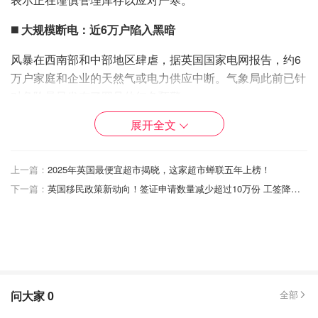
◼️
大规模断电：近6万户陷入黑暗
风暴在西南部和中部地区肆虐，据英国国家电网报告，约6
万户家庭和企业的天然气或电力供应中断。气象局此前已针
对危险暴风发布了罕见的红色预警。
展开全文
◼️
出行警告：能不出门就别出门！
上一篇：
2025年英国最便宜超市揭晓，这家超市蝉联五年上榜！
下一篇：
英国移民政策新动向！签证申请数量减少超过10万份 工签降了三分之一
问大家
0
全部