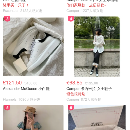
随手买一只了！
他们家爆款！皮质超软~
Escentual
2122人感兴趣
Camper
1237人感兴趣
3
4
£121.50
£68.85
£450.00
£135.00
Alexander McQueen 小白鞋
Camper 卡西米拉 女士鞋子
银色很特别！
Flannels
1080人感兴趣
Camper
872人感兴趣
5
6