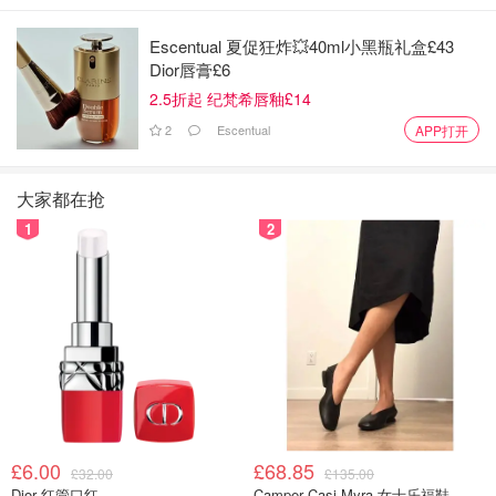
Escentual 夏促狂炸💥40ml小黑瓶礼盒£43
Dior唇膏£6
2.5折起 纪梵希唇釉£14
2
Escentual
APP打开
大家都在抢
1
2
£6.00
£68.85
£32.00
£135.00
Dior 红管口红
Camper Casi Myra 女士乐福鞋