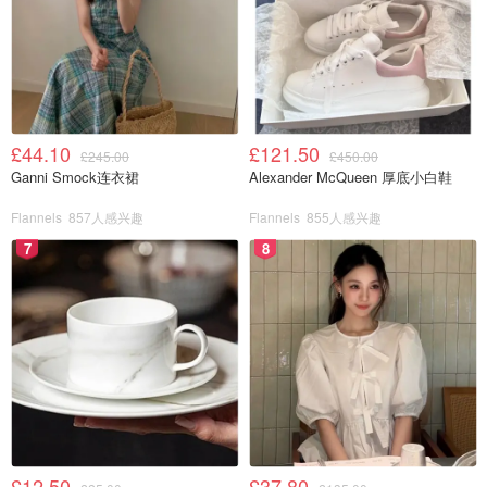
£44.10
£121.50
£245.00
£450.00
Ganni Smock连衣裙
Alexander McQueen 厚底小白鞋
Flannels
857人感兴趣
Flannels
855人感兴趣
7
8
£12.50
£37.80