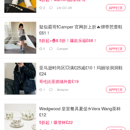
2
LN-CC UK
APP打开
周五上午，伦敦希思罗机场取消50个进出港航班以确保安全
疑似霸哥❗️Camper 官网折上折🔥绑带芭蕾鞋
间隔。其中英国航空取消了数十架国内及欧洲航班，预计约
£61！
7000名旅客受影响。
5折起+叠8.5折！爆款乐福£68！
0
Camper
APP打开
◼️
铁路系统近乎瘫痪
多家铁路公司警告“非必要不出行”。东米德兰兹铁路、
亚马逊时尚区💥满£25减£10！玛丽珍洞洞鞋
Avanti West Coast、Northern等多条关键线路停运或严重延
£24
误，贯穿峰区的线路将关闭至周六。铁路网络正承受巨大压
哥伦比亚抓绒外套£19
力。
1
Amazon
APP打开
英国新闻
Wedgwood 皇室餐具夏促☕️Vera Wang茶杯
£12
5折起！吸管杯£22