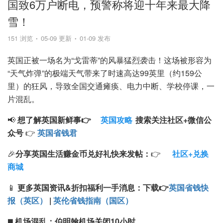
国致6万户断电，预警称将迎十年来最大降
雪！
151 浏览
05-09 更新
01-09 发布
英国正被一场名为“戈雷蒂”的风暴猛烈袭击！这场被形容为
“天气炸弹”的极端天气带来了时速高达99英里（约159公
里）的狂风，导致全国交通瘫痪、电力中断、学校停课，一
片混乱。
📢
想了解英国新鲜事👉
英国攻略
搜索
关注
社区+
微信公
众号
👉
英国省钱君
🎉
分享英国生活赚金币兑好礼快来发帖：
👉
社区+兑换
商城
📱
更多英国资讯&折扣福利一手消息：
下载
👉
英国省钱快
报（英区）
|
英伦省钱指南（国区）
◼️
机场混乱：伯明翰机场关闭10小时