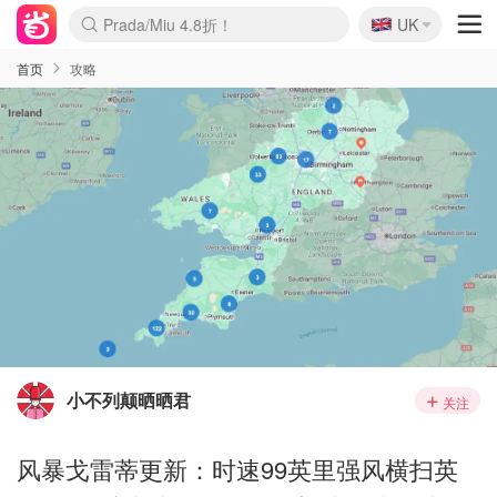
🇬🇧
Prada/Miu 4.8折！
UK
麦卢卡蜂蜜夏促！个位数！
啥？必胜客披萨5折！
首页
攻略
小不列颠晒晒君
关注
风暴戈雷蒂更新：时速99英里强风横扫英