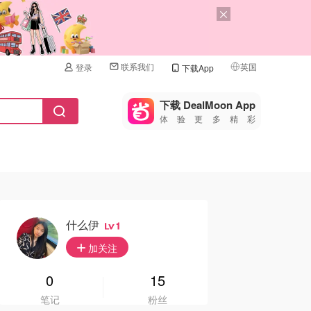
联系我们
英国
登录
下载App
🇺🇸
美国
下载 DealMoon App
体验更多精彩
🇨🇳
中国
🇨🇦
加拿大
🇬🇧
英国
🇩🇪
德国
什么伊
1
🇫🇷
加关注
法国
🇮🇹
0
15
意大利
笔记
粉丝
🇦🇺
澳洲