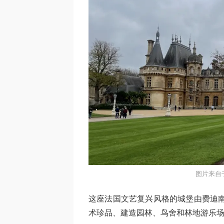
图片来自于
这座法国文艺复兴风格的城堡由费迪南德
术珍品、建造园林、鸟舍和林地游乐