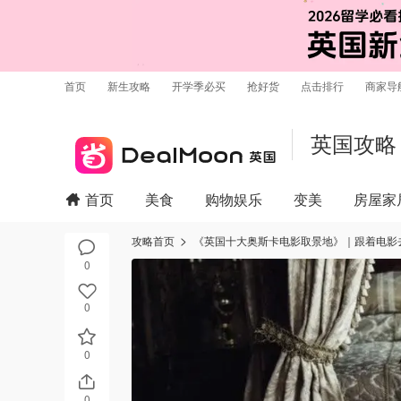
首页
新生攻略
开学季必买
抢好货
点击排行
商家导
英国攻略
首页
美食
购物娱乐
变美
房屋家
攻略首页
《英国十大奥斯卡电影取景地》｜跟着电影
0
0
0
0