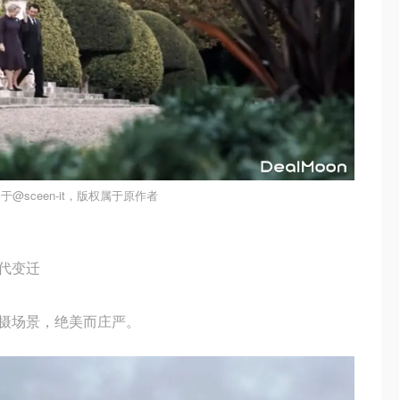
于@sceen-it，版权属于原作者
代变迁
摄场景，绝美而庄严。