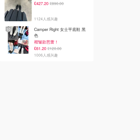
£427.20
£890.00
1124人感兴趣
Camper Right 女士平底鞋 黑
色
褶皱款芭蕾！
£61.20
£120.00
1006人感兴趣