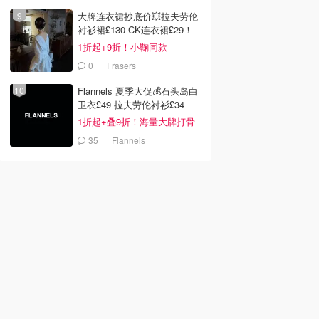
大牌连衣裙抄底价💥拉夫劳伦
衬衫裙£130 CK连衣裙£29！
1折起+9折！小鞠同款
Ganni£88
0
Frasers
Flannels 夏季大促💰石头岛白
卫衣£49 拉夫劳伦衬衫£34
1折起+叠9折！海量大牌打骨
折！
35
Flannels