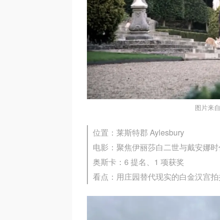
图片来自
位置：莱斯特郡 Aylesbury
电影：聚焦伊丽莎白二世与戴安娜时
奥斯卡：6 提名、1 项获奖
看点：用庄园替代现实的白金汉宫拍