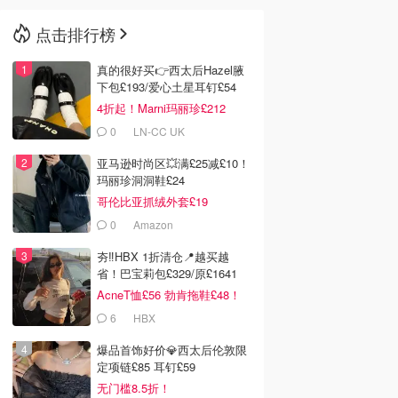
点击排行榜
🇳🇿
新西兰
真的很好买👉西太后Hazel腋
下包£193/爱心土星耳钉£54
4折起！Marni玛丽珍£212
0
LN-CC UK
亚马逊时尚区💥满£25减£10！
玛丽珍洞洞鞋£24
哥伦比亚抓绒外套£19
0
Amazon
夯‼️HBX 1折清仓📍越买越
省！巴宝莉包£329/原£1641
AcneT恤£56 勃肯拖鞋£48！
6
HBX
爆品首饰好价💎西太后伦敦限
定项链£85 耳钉£59
无门槛8.5折！