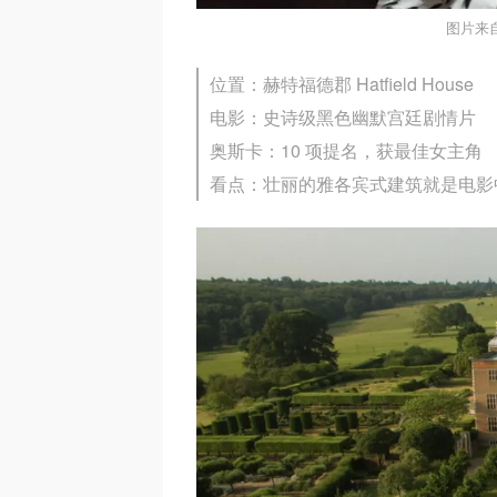
图片来自
位置：赫特福德郡 Hatfield House
电影：史诗级黑色幽默宫廷剧情片
奥斯卡：10 项提名，获最佳女主角
看点：壮丽的雅各宾式建筑就是电影