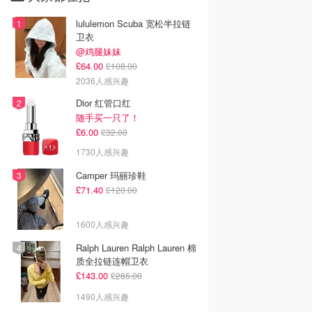
lululemon Scuba 宽松半拉链
卫衣
@鸡腿妹妹
£64.00
£108.00
2036人感兴趣
Dior 红管口红
随手买一只了！
£6.00
£32.00
1730人感兴趣
Camper 玛丽珍鞋
£71.40
£120.00
1600人感兴趣
Ralph Lauren Ralph Lauren 棉
质全拉链连帽卫衣
£143.00
£285.00
1490人感兴趣