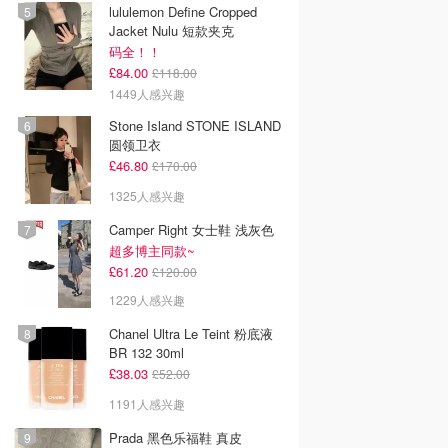
lululemon Define Cropped
Jacket Nulu 短款夹克
码全！！
£84.00
£118.00
1449人感兴趣
Stone Island STONE ISLAND
圆领卫衣
£46.80
£170.00
1325人感兴趣
Camper Right 女士鞋 浅灰色
超多博主同款~
£61.20
£120.00
1229人感兴趣
Chanel Ultra Le Teint 粉底液
BR 132 30ml
£38.03
£52.00
1191人感兴趣
Prada 黑色乐福鞋 真皮