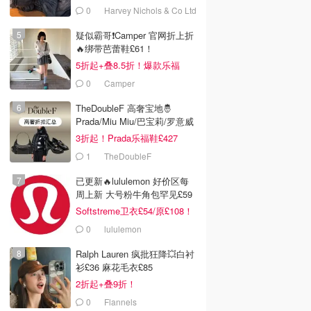
0
Harvey Nichols & Co Ltd
疑似霸哥❗️Camper 官网折上折
🔥绑带芭蕾鞋£61！
5折起+叠8.5折！爆款乐福
£68！
0
Camper
TheDoubleF 高奢宝地🤴
Prada/Miu Miu/巴宝莉/罗意威
3折起！Prada乐福鞋£427
1
TheDoubleF
已更新🔥lululemon 好价区每
周上新 大号粉牛角包罕见£59
Softstreme卫衣£54/原£108！
0
lululemon
Ralph Lauren 疯批狂降💥白衬
衫£36 麻花毛衣£85
2折起+叠9折！
0
Flannels