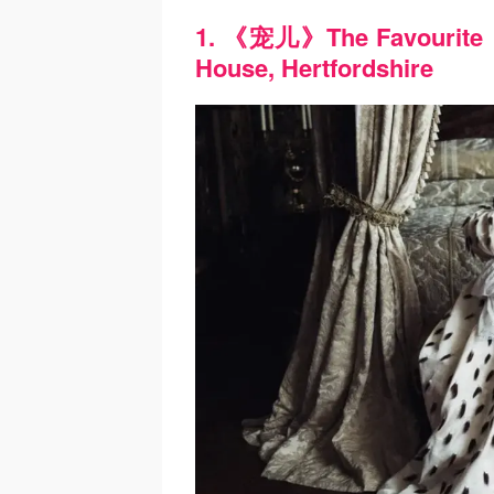
1. 《宠儿》The Favouri
House, Hertfordshire