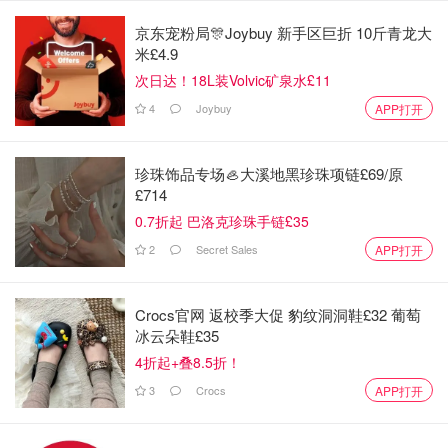
京东宠粉局🎊Joybuy 新手区巨折 10斤青龙大
米£4.9
次日达！18L装Volvic矿泉水£11
4
Joybuy
APP打开
珍珠饰品专场🦪大溪地黑珍珠项链£69/原
£714
0.7折起 巴洛克珍珠手链£35
2
Secret Sales
APP打开
Crocs官网 返校季大促 豹纹洞洞鞋£32 葡萄
冰云朵鞋£35
4折起+叠8.5折！
3
Crocs
APP打开