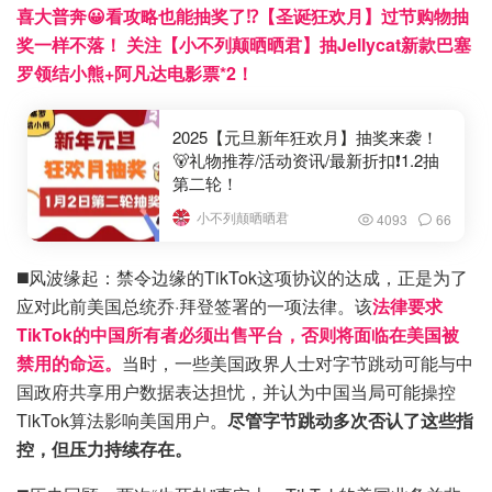
喜大普奔😀看攻略也能抽奖了⁉️【圣诞狂欢月】过节购物抽
奖一样不落！ 关注【小不列颠晒晒君】抽Jellycat新款巴塞
罗领结小熊+阿凡达电影票*2！
2025【元旦新年狂欢月】抽奖来袭！
🐻礼物推荐/活动资讯/最新折扣❗1.2抽
第二轮！
小不列颠晒晒君
4093
66
◼️风波缘起：禁令边缘的TikTok这项协议的达成，正是为了
应对此前美国总统乔·拜登签署的一项法律。该
法律要求
TikTok的中国所有者必须出售平台，否则将面临在美国被
禁用的命运。
当时，一些美国政界人士对字节跳动可能与中
国政府共享用户数据表达担忧，并认为中国当局可能操控
TikTok算法影响美国用户。
尽管字节跳动多次否认了这些指
控，但压力持续存在。