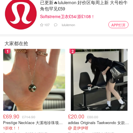
已更新🔥lululemon 好价区每周上新 大号粉牛
角包罕见£59
Softstreme卫衣£54/原£108！
107
lululemon
APP打开
大家都在抢
1
2
£69.90
£20.00
£714.90
£80.00
Prestige Necklace 大溪地珍珠项链 10-11mm
adidas Originals Taekwondo 女款黑色运动鞋
1折收！！
@ 是伊伊呀