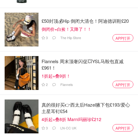
£50封顶💰Hip 倒闭大清仓！阿迪德训鞋£20
倒闭价=白捡！又降了！！
3
The Hip Store
APP打开
Flannels 周末顶奢闪促💥YSL马鞍包直减
£961！
1折起+叠9折！
2
Flannels
APP打开
真的很好买👉西太后Hazel腋下包£193/爱心
土星耳钉£54
4折起+叠8折 Marni玛丽珍£212
3
LN-CC UK
APP打开