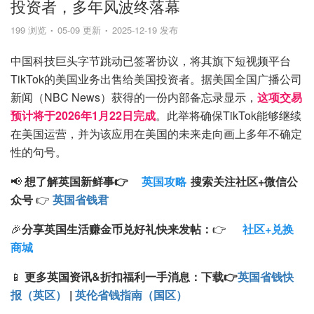
投资者，多年风波终落幕
199 浏览
05-09 更新
2025-12-19 发布
中国科技巨头字节跳动已签署协议，将其旗下短视频平台
TikTok的美国业务出售给美国投资者。据美国全国广播公司
新闻（NBC News）获得的一份内部备忘录显示，
这项交易
预计将于2026年1月22日完成
。此举将确保TikTok能够继续
在美国运营，并为该应用在美国的未来走向画上多年不确定
性的句号。
📢
想了解英国新鲜事👉
英国攻略
搜索
关注
社区+
微信公
众号
👉
英国省钱君
🎉
分享英国生活赚金币兑好礼快来发帖：
👉
社区+兑换
商城
📱
更多英国资讯&折扣福利一手消息：
下载
👉
英国省钱快
报（英区）
|
英伦省钱指南（国区）