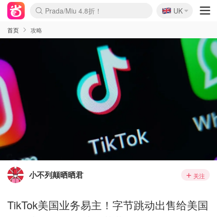
🇬🇧
Prada/Miu 4.8折！
UK
麦卢卡蜂蜜夏促！个位数！
啥？必胜客披萨5折！
首页
攻略
小不列颠晒晒君
关注
TikTok美国业务易主！字节跳动出售给美国