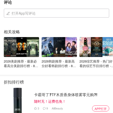
Lake）和MGX。
他们将共同成立一家新的合资企业，名为
评论
TikTok USDS联合企业有限责任公司
。
打开App写评论
◼️股权结构与治理：数据安全成焦点在这家新合资公司中，
美国投资者财团将持有50%的股份，字节跳动现有部分投资
者的附属公司将持有30.1%，而
字节跳动自身则保留
相关攻略
19.9%
。备忘录还强调，新公司将设立一个由七名成员组成
的新董事会，其中多数为美国人，并将遵守旨在“保护美国
用户数据和美国国家安全”的条款。美国用户的数据将存储
在美国本地。
2026美剧推荐 - 最新必
2026韩剧推荐 - 最新高
2026综艺推荐 - 热门好
看高分美剧排行榜 - 8月
分好看韩剧排行榜 - 8月
看的综艺节目排行榜 - 
最新: 《​​足球教练 》第
最新：丁海寅《我的荒
月最新:《​​伦敦合伙人
英国新闻
四季回归！
糖恋爱 》上线❣️
回归啦
折扣排行榜
卡霸哥了❓TF木质香身体喷雾零元购❓❗
随时无！运费也免！
3
9
AllBeauty
APP打开