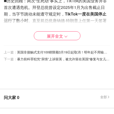
◼️历史回顾：两次“生死劫”事实上，TikTok的美国业务并非
首次遭遇危机。拜登总统曾设定2025年1月为出售截止日
期，当字节跳动未能遵守规定时，
TikTok一度在美国停止
运行了数小时
。直至前总统唐纳德·特朗普上任第一天签署
一项行政命令以维持其运营后，TikTok才得以恢复服务，暂
时化解了危机。
展开全文
TikTok法案最新消息- 川普又给TikTok
上一篇：
英国非接触式支付100镑限额3月19日起取消！明年起不用输密码随便刷！
续命75天！禁令细节待敲定！
下一篇：
暴力前科罪犯凭“亲情”上诉留英，被允许留在英国“修复与女儿的关系”！
来自月球的晒晒妞
3285
4
◼️新东家揭秘：三大巨头联手周四发送给员工的内部备忘录
指出，这项交易将使“超过1.7亿美国人作为重要的全球社区
的一员，继续发现充满无限可能的世界。” 路透社报道称，
问大家
0
全部
TikTok的所有者字节跳动将把其美国资产的80%以上出售给
三家主要投资者：
甲骨文（Oracle）、银湖（Silver