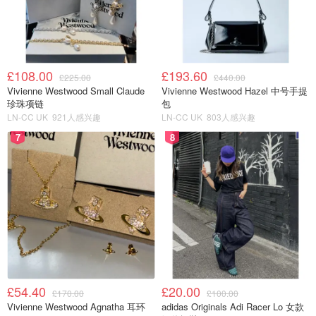
£108.00
£193.60
£225.00
£440.00
Vivienne Westwood Small Claude
Vivienne Westwood Hazel 中号手提
珍珠项链
包
LN-CC UK
921人感兴趣
LN-CC UK
803人感兴趣
7
8
£54.40
£20.00
£170.00
£100.00
Vivienne Westwood Agnatha 耳环
adidas Originals Adi Racer Lo 女款