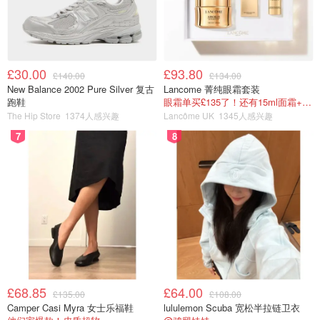
£30.00
£93.80
£140.00
£134.00
New Balance 2002 Pure Silver 复古
Lancome 菁纯眼霜套装
跑鞋
眼霜单买£135了！还有15ml面霜+5ml精华~！
The Hip Store
1374人感兴趣
Lancôme UK
1345人感兴趣
7
8
£68.85
£64.00
£135.00
£108.00
Camper Casi Myra 女士乐福鞋
lululemon Scuba 宽松半拉链卫衣