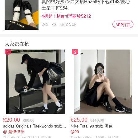
真的很好买👉西太后Hazel腋下包£193/爱心
土星耳钉£54
4折起！Marni玛丽珍£212
2
LN-CC UK
APP打开
大家都在抢
1
2
£20.00
£25.00
£80.00
£110.00
adidas Originals Taekwondo 女款黑色运动鞋
Nike Total 90 女款 黑色
@ 是伊伊呀
@29
The Hip Store
2114人感兴趣
The Hip Store
1958人感兴趣