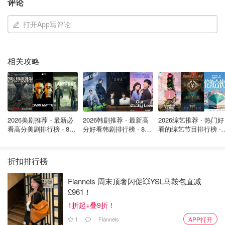
评论
打开App写评论
相关攻略
2026美剧推荐 - 最新必
2026韩剧推荐 - 最新高
2026综艺推荐 - 热门好
看高分美剧排行榜 - 8月
分好看韩剧排行榜 - 8月
看的综艺节目排行榜 - 
最新: 《​​足球教练 》第
最新：丁海寅《我的荒
月最新:《​​伦敦合伙人
四季回归！
糖恋爱 》上线❣️
回归啦
折扣排行榜
Flannels 周末顶奢闪促💥YSL马鞍包直减
£961！
1折起+叠9折！
1
Flannels
APP打开