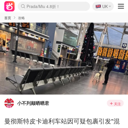
🇬🇧
Prada/Miu 4.8折！
UK
麦卢卡蜂蜜夏促！个位数！
啥？必胜客披萨5折！
首页
攻略
小不列颠晒晒君
关注
曼彻斯特皮卡迪利车站因可疑包裹引发"混