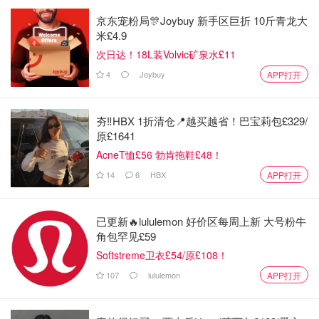
京东宠粉局🎊Joybuy 新手区巨折 10斤青龙大
米£4.9
次日达！18L装Volvic矿泉水£11
4
Joybuy
APP打开
夯‼️HBX 1折清仓📍越买越省！巴宝莉包£329/
原£1641
AcneT恤£56 勃肯拖鞋£48！
14
6
HBX
APP打开
已更新🔥lululemon 好价区每周上新 大号粉牛
角包罕见£59
Softstreme卫衣£54/原£108！
107
lululemon
APP打开