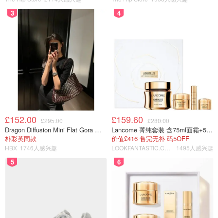
3
4
£152.00
£159.60
£295.00
£280.00
Dragon Diffusion Mini Flat Gora 深棕色手提包
Lancome 菁纯套装 含75ml面霜+5ml精华+5ml眼霜
朴彩英同款
价值£416 售完无补 码5OFF
HBX
1746人感兴趣
LOOKFANTASTIC.COM
1495人感兴趣
5
6