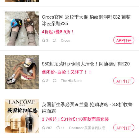
Crocs官网 返校季大促 豹纹洞洞鞋£32 葡萄
冰云朵鞋£35
4折起+叠8.5折！
3
Crocs
APP打开
£50封顶💰Hip 倒闭大清仓！阿迪德训鞋£20
倒闭价=白捡！又降了！！
2
The Hip Store
APP打开
英国新生季必买🔥兰蔻 抢购攻略 - 3.8折收菁
纯面霜
3.7折起！£31收£110百肽面霜套装
287
11
Dealmoon英国省钱快报
APP打开