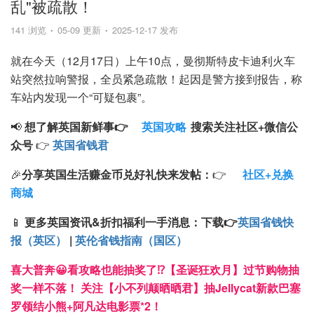
乱"被疏散！
141 浏览
05-09 更新
2025-12-17 发布
就在今天（12月17日）上午10点，曼彻斯特皮卡迪利火车
站突然拉响警报，全员紧急疏散！起因是警方接到报告，称
车站内发现一个“可疑包裹”。
📢
想了解英国新鲜事👉
英国攻略
搜索
关注
社区+
微信公
众号
👉
英国省钱君
🎉
分享英国生活赚金币兑好礼快来发帖：
👉
社区+兑换
商城
📱
更多英国资讯&折扣福利一手消息：
下载
👉
英国省钱快
报（英区）
|
英伦省钱指南（国区）
喜大普奔😀看攻略也能抽奖了⁉️【圣诞狂欢月】过节购物抽
奖一样不落！ 关注【小不列颠晒晒君】抽Jellycat新款巴塞
罗领结小熊+阿凡达电影票*2！