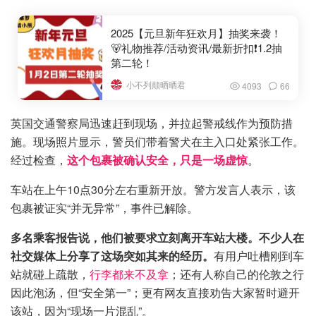
2025【元旦新年狂欢月】抽奖来袭！
🐻礼物推荐/活动资讯/最新折扣❗1.2抽
第二轮！
小不列颠晒晒君
4093
66
英国交通警察局迅速赶到现场，并拉起警戒线作为预防措
施。现场照片显示，警员们带着警犬在主入口处紧张工作。
经过检查，
这个包裹被确认安全，只是一场虚惊
。
车站在上午10点30分左右重新开放。警方发言人表示，该
包裹被证实“并无异常”，事件已解除。
多名乘客报告说，他们被要求立刻离开车站大楼。不少人在
社交媒体上分享了这场突如其来的经历。
有用户吐槽刚到车
站就碰上疏散，
行李都来不及拿
；还有人称自己的伦敦之行
因此泡汤，但“安全第一”；更有网友直接劝告大家暂时避开
该站，因为“现场一片混乱”。