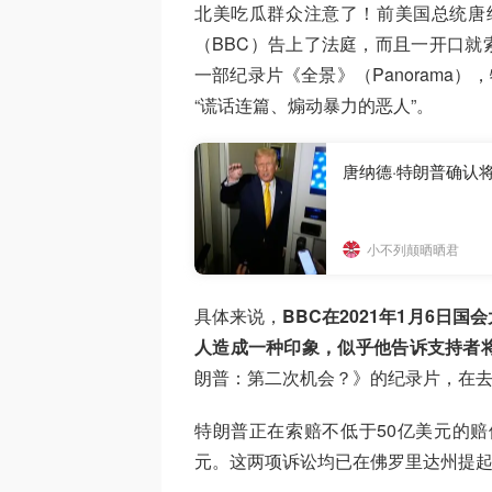
北美吃瓜群众注意了！前美国总统唐
（BBC）告上了法庭，而且一开口就索
一部纪录片《全景》（Panorama
“谎话连篇、煽动暴力的恶人”。
唐纳德·特朗普确认将
小不列颠晒晒君
具体来说，
BBC在2021年1月6
人造成一种印象，似乎他告诉支持者将
朗普：第二次机会？》的纪录片，在
特朗普正在索赔不低于50亿美元的赔
元。这两项诉讼均已在佛罗里达州提