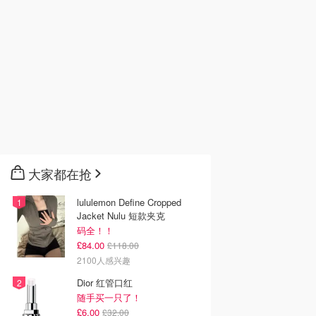
韩国电影推荐 | 最新
2026美国即将上映电影推
Netflix新剧推荐2026 - 
韩国电影排行榜，
荐 - 万众期待的热门大片
新好看网飞Netflix新剧大
点！8月最新！(持
- 8月最新: 《末世行者》
片 - 8月最新：《​​百年孤
）
独2》
大家都在抢
lululemon Define Cropped
Jacket Nulu 短款夹克
码全！！
£84.00
£118.00
2100人感兴趣
Dior 红管口红
随手买一只了！
£6.00
£32.00