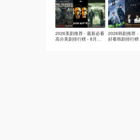
2026美剧推荐 - 最新必看
2026韩剧推荐 
高分美剧排行榜 - 8月最
好看韩剧排行榜 
新: 《​​足球教练 》第四季
新：丁海寅《我
回归！
爱 》上线❣️