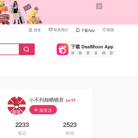
联系我们
英国
登录
下载App
🇺🇸
美国
下载 DealMoon App
体验更多精彩
🇨🇳
中国
🇨🇦
加拿大
🇬🇧
英国
🇩🇪
德国
小不列颠晒晒君
17
🇫🇷
加关注
法国
🇮🇹
2233
2523
意大利
笔记
粉丝
🇦🇺
澳洲