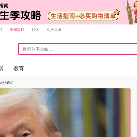
航
英国攻略
社区
兑换商城
居
教育
恶意剪辑”