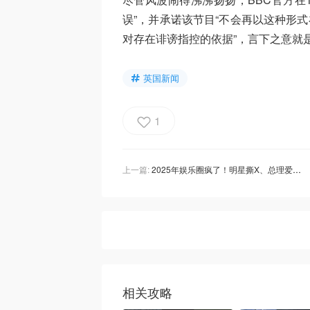
误”，并承诺该节目“不会再以这种形式
对存在诽谤指控的依据”，言下之意就
英国新闻
1
上一篇:
2025年娱乐圈疯了！明星撕X、总理爱上女明星、顶流订婚，全网吃瓜，一年比十年还猛！
相关攻略