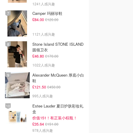
1241人感兴趣
Camper 玛丽珍鞋
£84.00
£120.00
1121人感兴趣
Stone Island STONE ISLAND
圆领卫衣
£46.80
£170.00
1022人感兴趣
Alexander McQueen 厚底小白
鞋
£121.50
£450.00
995人感兴趣
Estee Lauder 夏日护肤彩妆礼
盒
价值151！有正装小棕瓶！
£35.64
£151.00
978人感兴趣