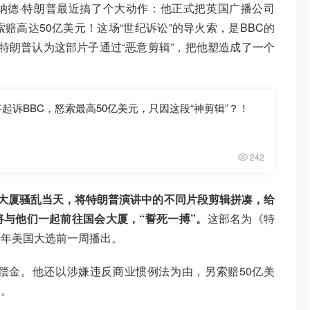
纳德·特朗普最近搞了个大动作：他正式把英国广播公司
赔高达50亿美元！这场“世纪诉讼”的导火索，是BBC的
），特朗普认为这部片子通过“恶意剪辑”，把他塑造成了一个
起诉BBC，怒索最高50亿美元，只因这段“神剪辑”？！
242
日国会大厦骚乱当天，将特朗普演讲中的不同片段剪辑拼凑，给
与他们一起前往国会大厦，“誓死一搏”。
这部名为《特
去年美国大选前一周播出。
偿金。他还以涉嫌违反商业惯例法为由，另索赔50亿美
起。