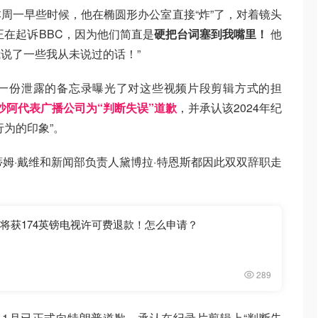
周一早些时候，他在椭圆形办公室直接“炸”了，对着镜头
正在起诉BBC，因为他们简直是
硬把台词塞到我嘴里！
他
说了一些我从未说过的话！”
一份泄露的备忘录曝光了对这些视频片段剪辑方式的担
·沙阿代表广播公司为“判断失误”道歉
，并承认该2024年纪
行为的印象”。
蒂姆·戴维和新闻部负责人黛博拉·特恩斯都因此双双辞职走
户将获174英镑电视许可费退款！怎么申请？
289
11月已正式向特朗普道歉，承认在纪录片剪辑上“判断失