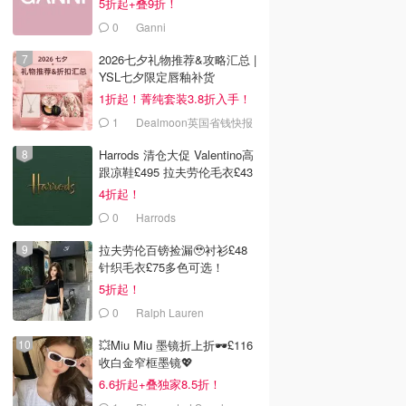
5折起+叠9折！
0
Ganni
2026七夕礼物推荐&攻略汇总 |
YSL七夕限定唇釉补货
1折起！菁纯套装3.8折入手！
1
Dealmoon英国省钱快报
Harrods 清仓大促 Valentino高
跟凉鞋£495 拉夫劳伦毛衣£43
4折起！
0
Harrods
拉夫劳伦百镑捡漏🥹衬衫£48
针织毛衣£75多色可选！
5折起！
0
Ralph Lauren
💥Miu Miu 墨镜折上折🕶️£116
收白金窄框墨镜💖
6.6折起+叠独家8.5折！