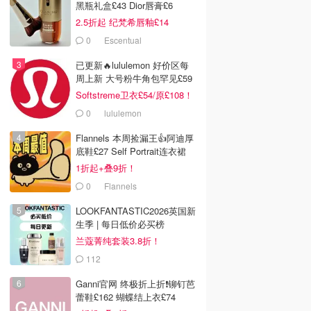
黑瓶礼盒£43 Dior唇膏£6
2.5折起 纪梵希唇釉£14
0
Escentual
已更新🔥lululemon 好价区每
周上新 大号粉牛角包罕见£59
Softstreme卫衣£54/原£108！
0
lululemon
Flannels 本周捡漏王👍阿迪厚
底鞋£27 Self Portrait连衣裙
£63
1折起+叠9折！
0
Flannels
LOOKFANTASTIC2026英国新
生季 | 每日低价必买榜
兰蔻菁纯套装3.8折！
112
LOOKFANTASTIC.COM
Ganni官网 终极折上折❗️铆钉芭
蕾鞋£162 蝴蝶结上衣£74