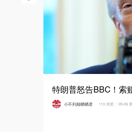
特朗普怒告BBC！索赔
小不列颠晒晒君
113 浏览
05-09