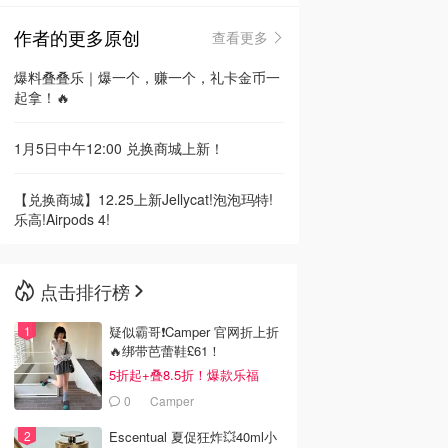
作者的更多原创
查看更多
🇳🇿
新西兰
爆料叠叠乐｜爆一个，赚一个，礼卡金币一
起拿！🔥
1月5日中午12:00 兑换商城上新！
【兑换商城】12.25上新Jellycat!泡泡玛特!
乐高!Airpods 4!
点击排行榜
疑似霸哥❗️Camper 官网折上折
🔥绑带芭蕾鞋£61！
5折起+叠8.5折！爆款乐福
£68！
0
Camper
Escentual 夏促狂炸💥40ml小