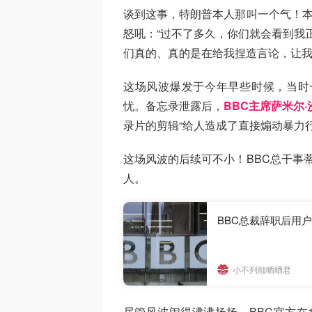
谈到这事，特朗普本人那叫一个气！本
怒吼：“过不了多久，你们就会看到我
们真的、真的是在给我捏造言论，让我
这场风波爆发于今年早些时候，当时
忧。备忘录泄露后，
BBC主席萨米尔
录片的剪辑“给人造成了直接煽动暴力
这场风波的后续可不小！BBC总干事
人。
BBC总裁辞职后用
小不列颠晒晒君
尽管风波闹得沸沸扬扬，BBC官方在