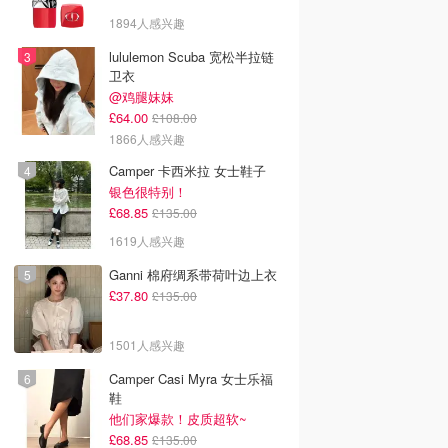
1894人感兴趣
lululemon Scuba 宽松半拉链
卫衣
@鸡腿妹妹
£64.00
£108.00
1866人感兴趣
Camper 卡西米拉 女士鞋子
银色很特别！
£68.85
£135.00
1619人感兴趣
Ganni 棉府绸系带荷叶边上衣
£37.80
£135.00
1501人感兴趣
Camper Casi Myra 女士乐福
鞋
他们家爆款！皮质超软~
£68.85
£135.00