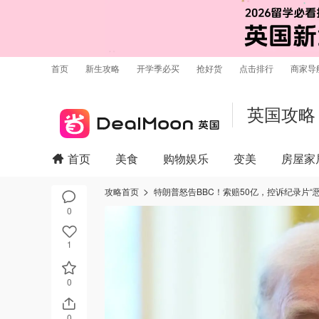
首页
新生攻略
开学季必买
抢好货
点击排行
商家导
英国攻略
首页
美食
购物娱乐
变美
房屋家
攻略首页
特朗普怒告BBC！索赔50亿，控诉纪录片“
0
1
0
0