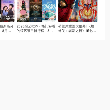
- 最新高分
2026综艺推荐 - 热门好看
荷兰弟重返大银幕‼️《蜘
2026
- 8月最
的综艺节目排行榜 - 8月
蛛侠：崭新之日》🕷️北美
好看的
的荒糖恋
最新:《​​伦敦合伙人》回归
热映中❣️阵容豪华✨🤩
必看盘
啦
续更新